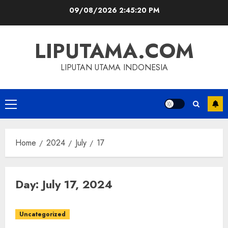
Skip
09/08/2026
2:45:21 PM
to
content
LIPUTAMA.COM
LIPUTAN UTAMA INDONESIA
Primary
Menu
Home
2024
July
17
Day:
July 17, 2024
Uncategorized