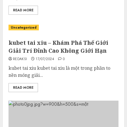
READ MORE
Uncategorized
kubet tai xiu – Khám Phá Thế Giới
Giải Trí Đỉnh Cao Không Giới Hạn
REDAKSI
17/07/2024
0
kubet tai xiu kubet tai xiu là một trong phần to
nền móng giải...
READ MORE