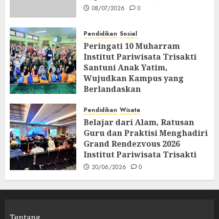
08/07/2026
0
Pendidikan
Sosial
Peringati 10 Muharram
Institut Pariwisata Trisakti
Santuni Anak Yatim,
Wujudkan Kampus yang
Berlandaskan
Profesionalisme dan
Spiritualitas
Pendidikan
Wisata
Belajar dari Alam, Ratusan
26/06/2026
0
Guru dan Praktisi Menghadiri
Grand Rendezvous 2026
Institut Pariwisata Trisakti
20/06/2026
0
Tentang