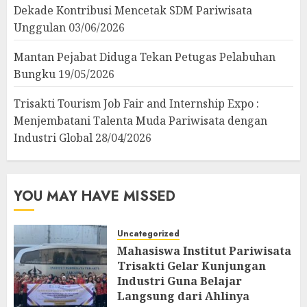
Dekade Kontribusi Mencetak SDM Pariwisata
Unggulan
03/06/2026
Mantan Pejabat Diduga Tekan Petugas Pelabuhan
Bungku
19/05/2026
Trisakti Tourism Job Fair and Internship Expo :
Menjembatani Talenta Muda Pariwisata dengan
Industri Global
28/04/2026
YOU MAY HAVE MISSED
Uncategorized
Mahasiswa Institut Pariwisata
Trisakti Gelar Kunjungan
Industri Guna Belajar
Langsung dari Ahlinya