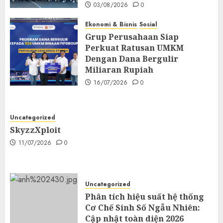
03/08/2026
0
Ekonomi & Bisnis
Sosial
Grup Perusahaan Siap
Perkuat Ratusan UMKM
Dengan Dana Bergulir
Miliaran Rupiah
16/07/2026
0
Uncategorized
SkyzzXploit
11/07/2026
0
Uncategorized
Phân tích hiệu suất hệ thống
Cơ Chế Sinh Số Ngẫu Nhiên:
Cập nhật toàn diện 2026