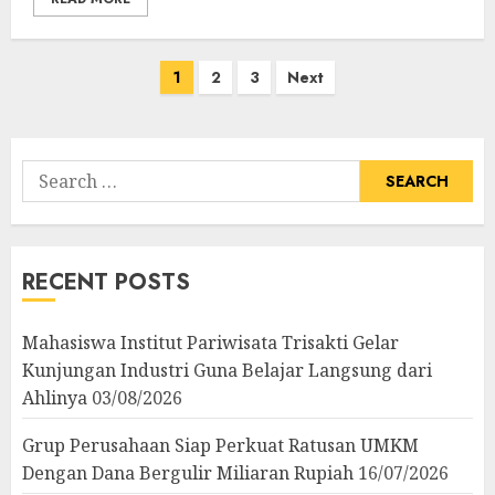
Posts
1
2
3
Next
pagination
Search
for:
RECENT POSTS
Mahasiswa Institut Pariwisata Trisakti Gelar
Kunjungan Industri Guna Belajar Langsung dari
Ahlinya
03/08/2026
Grup Perusahaan Siap Perkuat Ratusan UMKM
Dengan Dana Bergulir Miliaran Rupiah
16/07/2026