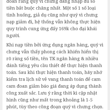
đoan rằng quý vì chưng đang nhập đủ số
tiền bắt buộc chăng nhất. Một số 1 số loại
tình huống, giả dụ cũng như quý vì chưng
nạp giảm đi, hệ thống vẫn không thực hiện
quy trình cung ứng đấy 169k cho đại khái
người.
Khi nạp tiền bởi ứng dụng ngân hàng, quý vì
chưng vẫn thấy phong cách khiến hiển thị
rõ ràng số tiền, tên TK ngân hàng & nhiều
đánh tiếng yêu cầu thiết để thực hiện thanh
toán. Sau khi thực hiện thanh toán, hãy nhớ
kiểm tra lịch sử vẻ vang thanh toán để cam
cam đoan giảm báo giá đang áp dụng thành
công xuất sắc. Lưu ý rằng thời kì cập nhật
hình cũng như mất trong khoảng là 1-5
phút, tùy theo công đoạn quý vì chưng chọn.