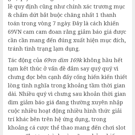
lề quy định cũng như chính xác trương mục
& chấm dứt bắt buộc chăng nhất 1 thanh
toán trong vòng 7 ngày. Đây là cách khiến
69VN cam cam đoan rằng giảm báo giá được
cần cần mang đến đúng xuất hiện mục đích,
tránh tình trạng lạm dụng.
Tác động của
69vn dìm 169k
không hầu hết
tạm kết thúc ở vấn đề đắm say quý quý vì
chưng đọc bên cạnh đấy cống hiến kiến thiết
lòng tình nghĩa trong khoảng tầm thời gian
dài. Nhiều quý vì chưng sau khoản thời gian
dìm giảm báo giá đang thường xuyên nhập
cuộc nhiều hoạt động nhiều hình thức giải
trí khác bên trên hệ ứng dụng, trong
khoảng cá cược thể thao mang đến chơi slot