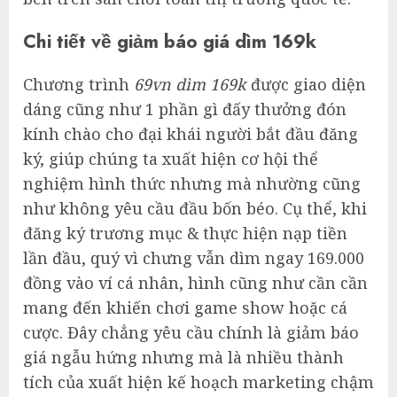
Chi tiết về giảm báo giá dìm 169k
Chương trình
69vn dìm 169k
được giao diện
dáng cũng như 1 phần gì đấy thưởng đón
kính chào cho đại khái người bắt đầu đăng
ký, giúp chúng ta xuất hiện cơ hội thể
nghiệm hình thức nhưng mà nhường cũng
như không yêu cầu đầu bốn béo. Cụ thể, khi
đăng ký trương mục & thực hiện nạp tiền
lần đầu, quý vì chưng vẫn dìm ngay 169.000
đồng vào ví cá nhân, hình cũng như cần cần
mang đến khiến chơi game show hoặc cá
cược. Đây chẳng yêu cầu chính là giảm báo
giá ngẫu hứng nhưng mà là nhiều thành
tích của xuất hiện kế hoạch marketing chậm