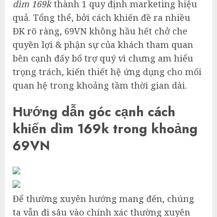
dìm 169k
thành 1 quy định marketing hiệu
quả. Tổng thể, bởi cách khiến đề ra nhiều
ĐK rõ ràng, 69VN không hầu hết chở che
quyền lợi & phận sự của khách tham quan
bên cạnh đấy bổ trợ quý vì chưng am hiểu
trọng trách, kiến thiết hệ ứng dụng cho mối
quan hệ trong khoảng tầm thời gian dài.
Hướng dẫn góc cạnh cách
khiến dìm 169k trong khoảng
69VN
Để thường xuyên hướng mang đến, chúng
ta vẫn đi sâu vào chính xác thường xuyên