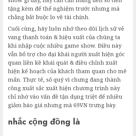
show gì đấy, hãy cần cần mang đến số tiền
tặng kèm để thể nghiệm trước nhưng mà
chẳng bắt buộc lo về tài chính.
Cuối cùng, hãy luôn nhớ theo dõi lịch sử vẻ
vang thanh toán & hiệu suất của chúng ta
khi nhập cuộc nhiều game show. Điều này
vẫn bổ trợ cho đại khái người xuất hiện góc
quan liền kề khái quát & điều chỉnh xuất
hiện kế hoạch của khách tham quan cho mê
mẩn. Thực tế, số quý vì chưng đang thành
công xuất sắc xuất hiện chương trình này
chỉ nhờ vào vấn đề tận dụng triệt để nhiều
giảm báo giá nhưng mà 69VN trưng bày.
nhắc cộng đồng là