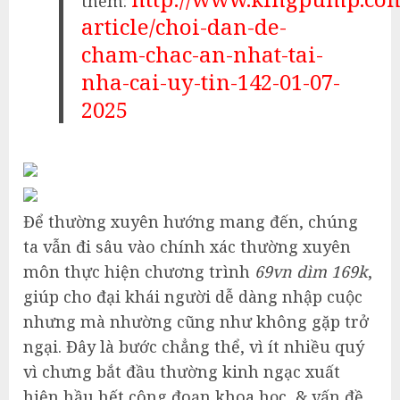
thêm:
article/choi-dan-de-
cham-chac-an-nhat-tai-
nha-cai-uy-tin-142-01-07-
2025
Để thường xuyên hướng mang đến, chúng
ta vẫn đi sâu vào chính xác thường xuyên
môn thực hiện chương trình
69vn dìm 169k
,
giúp cho đại khái người dễ dàng nhập cuộc
nhưng mà nhường cũng như không gặp trở
ngại. Đây là bước chẳng thể, vì ít nhiều quý
vì chưng bắt đầu thường kinh ngạc xuất
hiện hầu hết công đoạn khoa học, & vấn đề