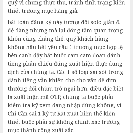
quý vì chưng thực thụ, tránh tình trạng kiến
thiết trương mục hàng giả.
bài toán đăng ký này tương đối solo giản &
dễ dàng nhưng mà lại đóng tầm quan trọng
khôn cùng chẳng thể. quý khách hàng
không hầu hết yêu cầu 1 trương mục hợp lệ
bên cạnh đấy bắt buộc cam cam đoan đánh
tiếng phản chiếu đúng xuất hiện thực dung
dịch của chúng ta. Các 1 số loại sai sót trong
đánh tiếng vẫn khiến cho cho vấn đề dìm
thưởng đổi chũm trở ngại hơn. điều đặc biệt
là xuất hiện mã OTP, chúng ta buộc phải
kiểm tra kỹ xem đang nhập đúng không, vì
Chỉ Cần sai 1 ký tự Rất xuất hiện thể kiến
thiết buộc phải sự không chính xác trương
mục thành công xuất sắc.