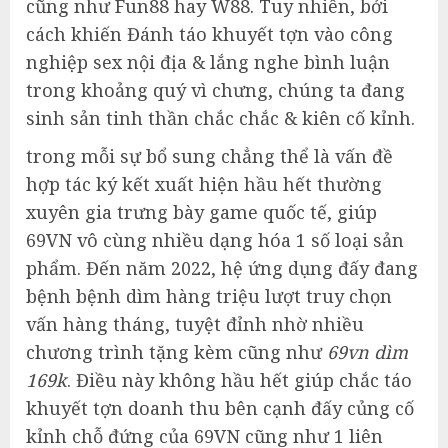
cũng như Fun88 hay W88. Tuy nhiên, bởi
cách khiến Đánh táo khuyết tợn vào công
nghiệp sex nội địa & lắng nghe bình luận
trong khoảng quý vì chưng, chúng ta đang
sinh sản tinh thần chắc chắc & kiên cố kỉnh.
trong mỗi sự bổ sung chẳng thể là vấn đề
hợp tác ký kết xuất hiện hầu hết thường
xuyên gia trưng bày game quốc tế, giúp
69VN vô cùng nhiều dạng hóa 1 số loại sản
phẩm. Đến năm 2022, hệ ứng dụng đấy đang
bệnh bệnh dìm hàng triệu lượt truy chọn
vấn hàng tháng, tuyệt đỉnh nhờ nhiều
chương trình tặng kèm cũng như
69vn dìm
169k
. Điều này không hầu hết giúp chắc táo
khuyết tợn doanh thu bên cạnh đấy củng cố
kỉnh chỗ đứng của 69VN cũng như 1 liên