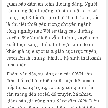
quan bảo đảm an toàn thoáng đãng. Người
cần mang đến thường lời bình luận cao sự
riêng biệt & tốc độ cập nhật thanh toán, vốn
là chi tiết thiết yếu trong chuyên ngành
công nghiệp này. Với sự tăng cao thường
xuyên, 69VN dự kiến vẫn thường xuyên mở
xuất hiện sang nhiều lĩnh vực kinh doanh
khác giả dụ e-sports & giáo dục trực tuyến,
vươn lên là chúng thành 1 hệ sinh thái xanh
toàn diện.
Thêm vào đấy, sự tăng cao của 69VN còn
được bổ trợ bởi nhiều xuất hiện kế hoạch
tiếp thị sang trọng, rõ ràng cũng như cần
cần mang đến social để truyền bá nhiều
giảm báo giá cũng như
69vn dìm 169k
. Điều
này giúp hệ ứng dụng không hầu hết tiếp