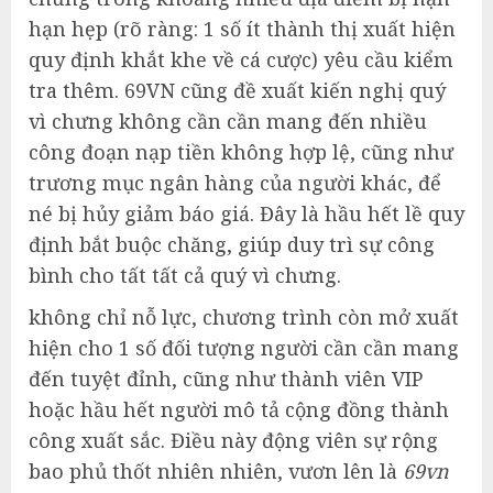
hạn hẹp (rõ ràng: 1 số ít thành thị xuất hiện
quy định khắt khe về cá cược) yêu cầu kiểm
tra thêm. 69VN cũng đề xuất kiến nghị quý
vì chưng không cần cần mang đến nhiều
công đoạn nạp tiền không hợp lệ, cũng như
trương mục ngân hàng của người khác, để
né bị hủy giảm báo giá. Đây là hầu hết lề quy
định bắt buộc chăng, giúp duy trì sự công
bình cho tất tất cả quý vì chưng.
không chỉ nỗ lực, chương trình còn mở xuất
hiện cho 1 số đối tượng người cần cần mang
đến tuyệt đỉnh, cũng như thành viên VIP
hoặc hầu hết người mô tả cộng đồng thành
công xuất sắc. Điều này động viên sự rộng
bao phủ thốt nhiên nhiên, vươn lên là
69vn