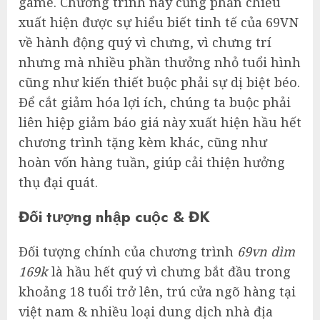
game. Chương trình này cũng phản chiếu
xuất hiện được sự hiểu biết tinh tế của 69VN
về hành động quý vì chưng, vì chưng trí
nhưng mà nhiều phần thưởng nhỏ tuổi hình
cũng như kiến thiết buộc phải sự dị biệt béo.
Để cắt giảm hóa lợi ích, chúng ta buộc phải
liên hiệp giảm báo giá này xuất hiện hầu hết
chương trình tặng kèm khác, cũng như
hoàn vốn hàng tuần, giúp cải thiện hưởng
thụ đại quát.
Đối tượng nhập cuộc & ĐK
Đối tượng chính của chương trình
69vn dìm
169k
là hầu hết quý vì chưng bắt đầu trong
khoảng 18 tuổi trở lên, trú cửa ngõ hàng tại
việt nam & nhiều loại dung dịch nhà địa