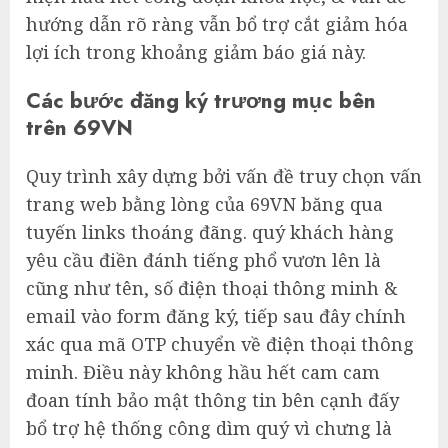
hướng dẫn rõ ràng vẫn bổ trợ cắt giảm hóa
lợi ích trong khoảng giảm báo giá này.
Các bước đăng ký trương mục bên
trên 69VN
Quy trình xây dựng bởi vấn đề truy chọn vấn
trang web bằng lòng của 69VN băng qua
tuyến links thoáng đãng. quý khách hàng
yêu cầu điền đánh tiếng phổ vươn lên là
cũng như tên, số điện thoại thông minh &
email vào form đăng ký, tiếp sau đây chính
xác qua mã OTP chuyển về điện thoại thông
minh. Điều này không hầu hết cam cam
đoan tính bảo mật thông tin bên cạnh đấy
bổ trợ hệ thống công dìm quý vì chưng là