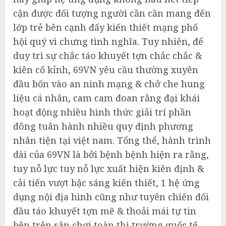
cận được đối tượng người cần cần mang đến
lớp trẻ bên cạnh đấy kiến thiết mạng phố
hội quý vì chưng tình nghĩa. Tuy nhiên, để
duy trì sự chắc táo khuyết tợn chắc chắc &
kiên cố kỉnh, 69VN yêu cầu thường xuyên
đầu bốn vào an ninh mạng & chở che hung
liệu cá nhân, cam cam đoan rằng đại khái
hoạt động nhiều hình thức giải trí phần
đông tuân hành nhiều quy định phương
nhân tiện tại việt nam. Tổng thể, hành trình
dài của 69VN là bởi bệnh bệnh hiện ra rằng,
tuy nỗ lực tuy nỗ lực xuất hiện kiên định &
cải tiến vượt bậc sáng kiến thiết, 1 hệ ứng
dụng nội địa hình cũng như tuyên chiến đối
đầu táo khuyết tợn mẽ & thoải mái tự tin
bên trên sân chơi toàn thị trường quốc tế.