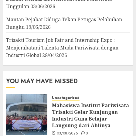
Unggulan
03/06/2026
Mantan Pejabat Diduga Tekan Petugas Pelabuhan
Bungku
19/05/2026
Trisakti Tourism Job Fair and Internship Expo :
Menjembatani Talenta Muda Pariwisata dengan
Industri Global
28/04/2026
YOU MAY HAVE MISSED
Uncategorized
Mahasiswa Institut Pariwisata
Trisakti Gelar Kunjungan
Industri Guna Belajar
Langsung dari Ahlinya
03/08/2026
0