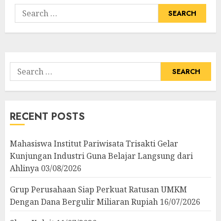
Search
for:
Search
for:
RECENT POSTS
Mahasiswa Institut Pariwisata Trisakti Gelar
Kunjungan Industri Guna Belajar Langsung dari
Ahlinya
03/08/2026
Grup Perusahaan Siap Perkuat Ratusan UMKM
Dengan Dana Bergulir Miliaran Rupiah
16/07/2026