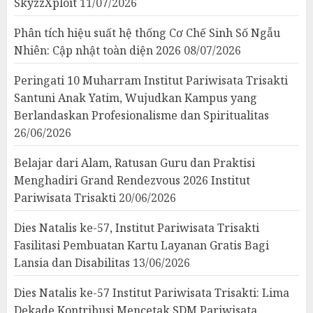
SkyzzXploit
11/07/2026
Phân tích hiệu suất hệ thống Cơ Chế Sinh Số Ngẫu
Nhiên: Cập nhật toàn diện 2026
08/07/2026
Peringati 10 Muharram Institut Pariwisata Trisakti
Santuni Anak Yatim, Wujudkan Kampus yang
Berlandaskan Profesionalisme dan Spiritualitas
26/06/2026
Belajar dari Alam, Ratusan Guru dan Praktisi
Menghadiri Grand Rendezvous 2026 Institut
Pariwisata Trisakti
20/06/2026
Dies Natalis ke-57, Institut Pariwisata Trisakti
Fasilitasi Pembuatan Kartu Layanan Gratis Bagi
Lansia dan Disabilitas
13/06/2026
Dies Natalis ke-57 Institut Pariwisata Trisakti: Lima
Dekade Kontribusi Mencetak SDM Pariwisata