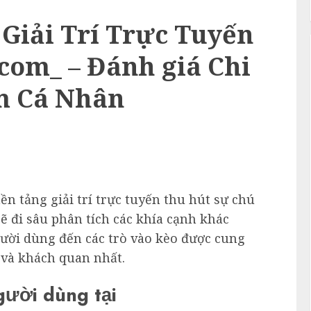
Giải Trí Trực Tuyến
.com_ – Đánh giá Chi
ệm Cá Nhân
ền tảng giải trí trực tuyến thu hút sự chú
sẽ đi sâu phân tích các khía cạnh khác
gười dùng đến các trò vào kèo được cung
 và khách quan nhất.
gười dùng tại