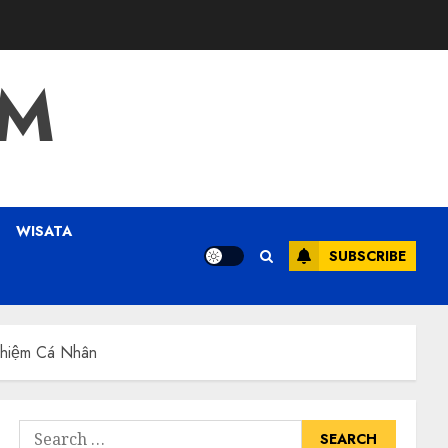
OM
WISATA
SUBSCRIBE
Nghiệm Cá Nhân
Search