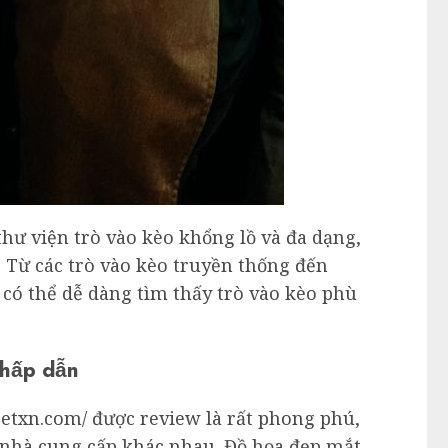
thư viện trò vào kèo khổng lồ và đa dạng,
 Từ các trò vào kèo truyền thống đến
 có thể dễ dàng tìm thấy trò vào kèo phù
 hấp dẫn
betxn.com/ được review là rất phong phú,
 nhà cung cấp khác nhau. Đồ họa đẹp mắt,