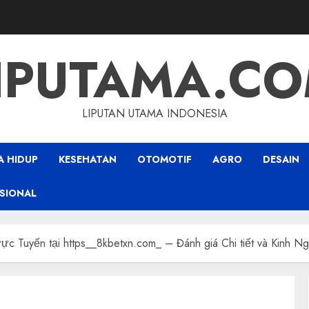
IPUTAMA.C
LIPUTAN UTAMA INDONESIA
A HIDUP
KESEHATAN
OTOMOTIF
AGRO
DESAIN
SIONAL
Trực Tuyến tại https__8kbetxn.com_ – Đánh giá Chi tiết và Kinh 