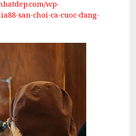
hnhatdep.com/wp-
ia88-san-choi-ca-cuoc-dang-