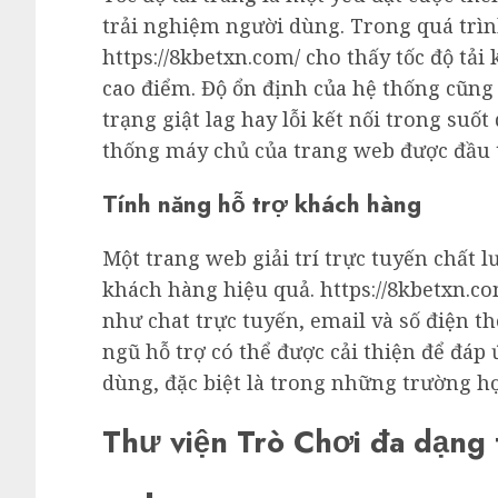
trải nghiệm người dùng. Trong quá trìn
https://8kbetxn.com/ cho thấy tốc độ tải
cao điểm. Độ ổn định của hệ thống cũng
trạng giật lag hay lỗi kết nối trong suố
thống máy chủ của trang web được đầu tư
Tính năng hỗ trợ khách hàng
Một trang web giải trí trực tuyến chất 
khách hàng hiệu quả. https://8kbetxn.c
như chat trực tuyến, email và số điện th
ngũ hỗ trợ có thể được cải thiện để đá
dùng, đặc biệt là trong những trường h
Thư viện Trò Chơi đa dạng