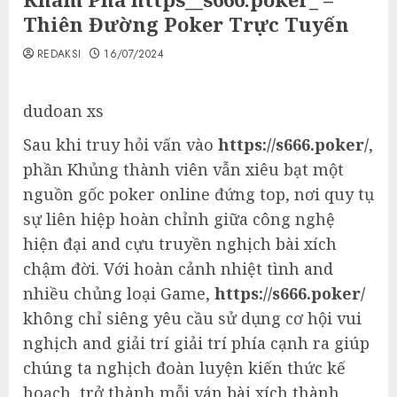
Thiên Đường Poker Trực Tuyến
REDAKSI
16/07/2024
dudoan xs
Sau khi truy hỏi vấn vào
https://s666.poker/
,
phần Khủng thành viên vẫn xiêu bạt một
nguồn gốc poker online đứng top, nơi quy tụ
sự liên hiệp hoàn chỉnh giữa công nghệ
hiện đại and cựu truyền nghịch bài xích
chậm đời. Với hoàn cảnh nhiệt tình and
nhiều chủng loại Game,
https://s666.poker/
không chỉ siêng yêu cầu sử dụng cơ hội vui
nghịch and giải trí giải trí phía cạnh ra giúp
chúng ta nghịch đoàn luyện kiến thức kế
hoạch, trở thành mỗi ván bài xích thành