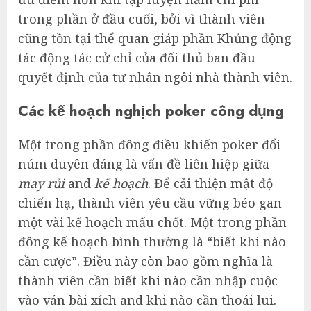
trong phần ở đầu cuối, bởi vì thành viên
cũng tồn tại thể quan giáp phần Khủng động
tác động tác cử chỉ của đối thủ ban đầu
quyết định của tư nhân ngôi nhà thành viên.
Các kế hoạch nghịch poker công dụng
Một trong phần đông điều khiến poker đổi
núm duyên dáng là vấn đề liên hiệp giữa
may rủi
and
kế hoạch
. Để cải thiện mật độ
chiến hạ, thành viên yêu cầu vững béo gan
một vài kế hoạch mấu chốt. Một trong phần
đông kế hoạch bình thường là “biết khi nào
cần cược”. Điều này còn bao gồm nghĩa là
thành viên cần biết khi nào cần nhập cuộc
vào ván bài xích and khi nào cần thoái lui.