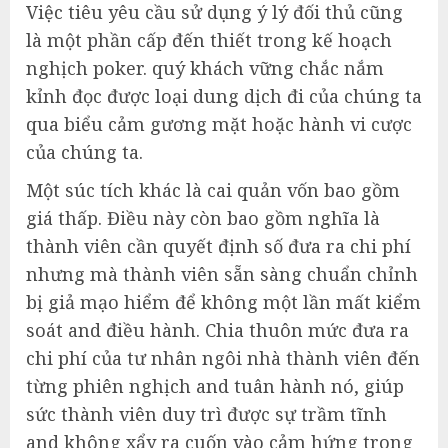
Việc tiêu yêu cầu sử dụng ý lý đối thủ cũng
là một phần cấp đến thiết trong kế hoạch
nghịch poker. quý khách vững chắc nắm
kỉnh đọc được loại dung dịch đi của chúng ta
qua biểu cảm gương mặt hoặc hành vi cược
của chúng ta.
Một súc tích khác là cai quản vốn bao gồm
giá thấp. Điều này còn bao gồm nghĩa là
thành viên cần quyết định số đưa ra chi phí
nhưng mà thành viên sẵn sàng chuẩn chỉnh
bị giả mạo hiểm để không một lần mất kiểm
soát and điều hành. Chia thuôn mức đưa ra
chi phí của tư nhân ngôi nhà thành viên đến
từng phiên nghịch and tuân hành nó, giúp
sức thành viên duy trì được sự trầm tĩnh
and không xẩy ra cuốn vào cảm hứng trong