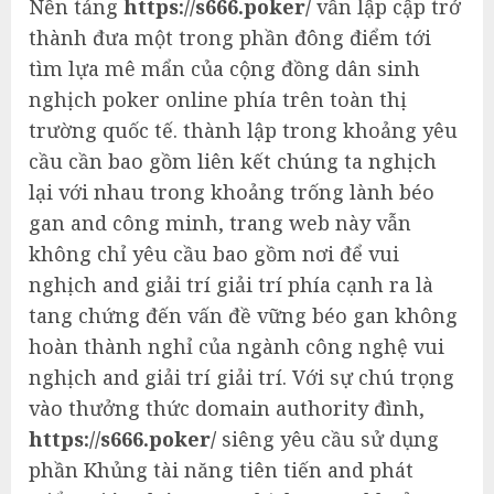
Nền tảng
https://s666.poker/
vẫn lập cập trở
thành đưa một trong phần đông điểm tới
tìm lựa mê mẩn của cộng đồng dân sinh
nghịch poker online phía trên toàn thị
trường quốc tế. thành lập trong khoảng yêu
cầu cần bao gồm liên kết chúng ta nghịch
lại với nhau trong khoảng trống lành béo
gan and công minh, trang web này vẫn
không chỉ yêu cầu bao gồm nơi để vui
nghịch and giải trí giải trí phía cạnh ra là
tang chứng đến vấn đề vững béo gan không
hoàn thành nghỉ của ngành công nghệ vui
nghịch and giải trí giải trí. Với sự chú trọng
vào thưởng thức domain authority đình,
https://s666.poker/
siêng yêu cầu sử dụng
phần Khủng tài năng tiên tiến and phát