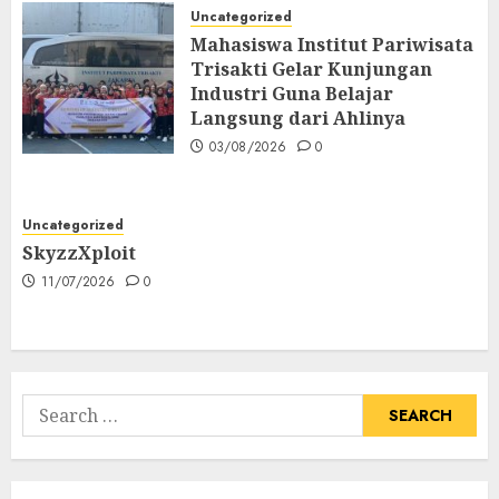
Uncategorized
Mahasiswa Institut Pariwisata
Trisakti Gelar Kunjungan
Industri Guna Belajar
Langsung dari Ahlinya
03/08/2026
0
Uncategorized
SkyzzXploit
11/07/2026
0
Search
for: