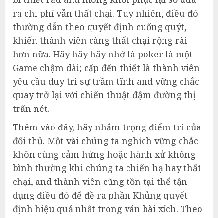
ra chi phí vẫn thất chại. Tuy nhiên, điều đó
thường dẫn theo quyết định cuống quýt,
khiến thành viên càng thất chại rộng rãi
hơn nữa. Hãy hãy hãy nhớ là poker là một
Game chậm dài; cấp đến thiết là thành viên
yêu cầu duy trì sự trầm tĩnh and vững chắc
quay trở lại với chiến thuật đậm đường thị
trấn nét.
Thêm vào đây, hãy nhắm trọng điểm trí của
đối thủ. Một vài chúng ta nghịch vững chắc
khôn cùng cảm hứng hoặc hành xử không
bình thường khi chúng ta chiến hạ hay thất
chại, and thành viên cũng tồn tại thể tận
dụng điều đó để đề ra phần Khủng quyết
định hiệu quả nhất trong ván bài xích. Theo