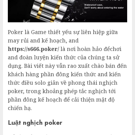
Poker là Game thiết yếu sự liên hiệp giữa
may rủi and kế hoạch, and
https://s666.poker/
là nơi hoàn hảo đểchơi
and đoàn luyện kiến thức của chúng ta sử
dụng. Bài viết này vẫn rao xuất chào bán đến
khách hàng phần đông kiến thức and kiến
thức điều solo giản về phong thái nghịch
poker, trong khoảng phép tắc nghịch tới
phần đông kế hoạch để cải thiện mật độ
chiến hạ.
Luật nghịch poker