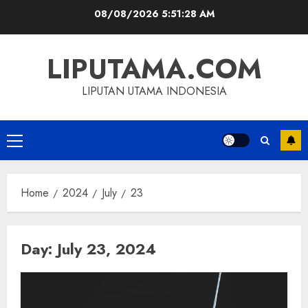
Skip
08/08/2026
5:51:28 AM
to
content
LIPUTAMA.COM
LIPUTAN UTAMA INDONESIA
Primary
Menu
Home
2024
July
23
Day:
July 23, 2024