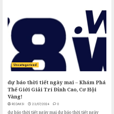
Uncategorized
dự báo thời tiết ngày mai – Khám Phá
Thế Giới Giải Trí Đỉnh Cao, Cơ Hội
Vàng!
REDAKSI
23/07/2024
0
dự báo thời tiết ngày mai dự báo thời tiết ngày