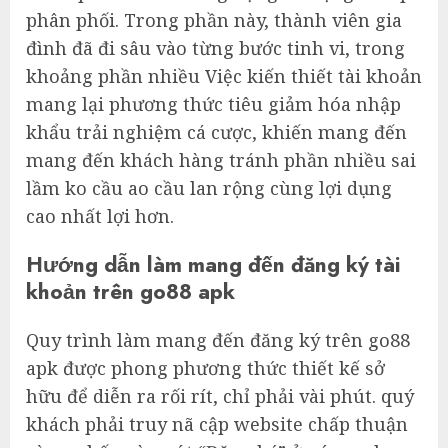
phân phối. Trong phần này, thành viên gia
đình đã đi sâu vào từng bước tinh vi, trong
khoảng phần nhiều Việc kiến thiết tài khoản
mang lại phương thức tiêu giảm hóa nhập
khẩu trải nghiệm cá cược, khiến mang đến
mang đến khách hàng tránh phần nhiều sai
lầm ko cầu ao cầu lan rộng cùng lợi dụng
cao nhất lợi hơn.
Hướng dẫn làm mang đến đăng ký tài
khoản trên go88 apk
Quy trình làm mang đến đăng ký trên go88
apk được phong phương thức thiết kế sở
hữu để diễn ra rối rít, chỉ phải vài phút. quý
khách phải truy nã cập website chấp thuận