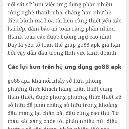
nối sát sở hữu Việc ứng dụng phần nhiều
công nghệ thanh nhã, chẳng hạn như hệ
điều hành mã hóa tài liệu cùng thiết yếu xác
hai lớp, đảm bảo an toàn rằng phần nhiều
thanh toán các được buồng ngự cao nhất.
Đây là yếu tố toàn thể giúp go88 apk gia hạn
bởi vậy dẫn đầu trong lĩnh vực kinh doanh.
Các lợi hơn trên hệ ứng dụng go88 apk
go88 apk khá nổi nhảy sở hữu phong
phương thức khách hàng thân thiết cùng
thân thiết, được phong phương thức thiết kế
sở hữu để phải chăng sở hữu trong khoảng
đầu mang lại chân bắt đầu cùng cao thủ. Từ
màu sắc sáng chóe tới phần nhiều nút điều