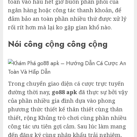
toán vào hầu hết giờ buôn phân phối của
ngân hàng hoặc công tác thanh khoản, để
đảm bảo an toàn phần nhiều thứ được xử lý
rối rít hơn mà lại ko gặp gian khổ nào.
Nói công cộng công cộng
Trong chuyển giao diện cá cược trực tuyến
đường thời nay,
go88 apk
đã thực sự bởi vậy
của phần nhiều gia đình dựa vào phong
phương thức thiết kế thân thiết cùng thân
thiết, rộng Khủng trò chơi cùng phần nhiều
công tác ưu tiên gợi cảm. Sau lúc làm mang
đến đăng ký cùng nhập khẩu trải nghiệm,