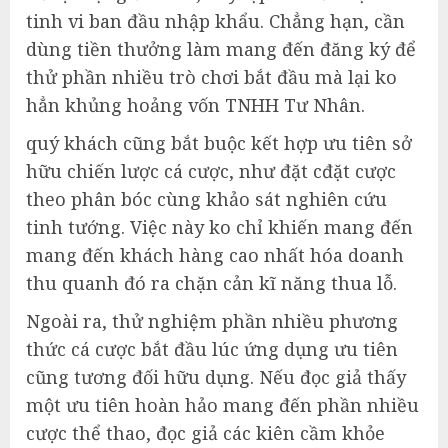
tinh vi ban đầu nhập khẩu. Chẳng hạn, cần
dùng tiền thưởng làm mang đến đăng ký để
thử phần nhiều trò chơi bắt đầu mà lại ko
hẳn khủng hoảng vốn TNHH Tư Nhân.
quý khách cũng bắt buộc kết hợp ưu tiên sở
hữu chiến lược cá cược, như đặt cđặt cược
theo phân bóc cùng khảo sát nghiên cứu
tinh tướng. Việc này ko chỉ khiến mang đến
mang đến khách hàng cao nhất hóa doanh
thu quanh đó ra chặn cản kĩ năng thua lỗ.
Ngoài ra, thử nghiệm phần nhiều phương
thức cá cược bắt đầu lúc ứng dụng ưu tiên
cũng tương đối hữu dụng. Nếu đọc giả thấy
một ưu tiên hoàn hảo mang đến phần nhiều
cược thể thao, đọc giả các kiên cầm khỏe