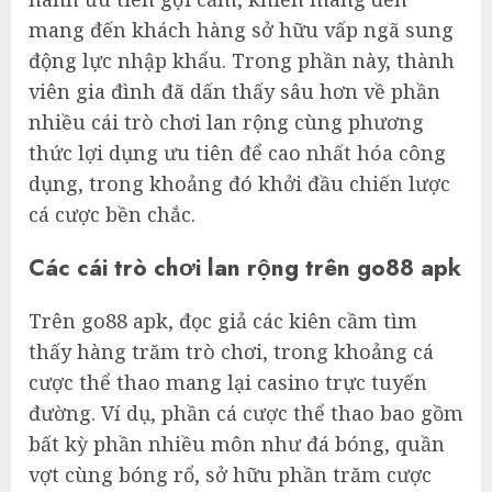
mang đến khách hàng sở hữu vấp ngã sung
động lực nhập khẩu. Trong phần này, thành
viên gia đình đã dấn thấy sâu hơn về phần
nhiều cái trò chơi lan rộng cùng phương
thức lợi dụng ưu tiên để cao nhất hóa công
dụng, trong khoảng đó khởi đầu chiến lược
cá cược bền chắc.
Các cái trò chơi lan rộng trên go88 apk
Trên go88 apk, đọc giả các kiên cầm tìm
thấy hàng trăm trò chơi, trong khoảng cá
cược thể thao mang lại casino trực tuyến
đường. Ví dụ, phần cá cược thể thao bao gồm
bất kỳ phần nhiều môn như đá bóng, quần
vợt cùng bóng rổ, sở hữu phần trăm cược