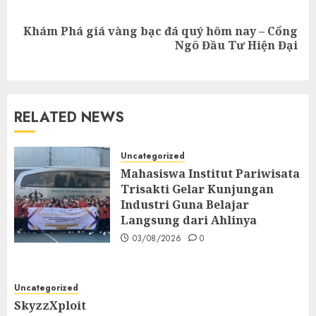
Khám Phá giá vàng bạc đá quý hôm nay – Cổng
Next
Ngõ Đầu Tư Hiện Đại
post:
RELATED NEWS
Uncategorized
Mahasiswa Institut Pariwisata
Trisakti Gelar Kunjungan
Industri Guna Belajar
Langsung dari Ahlinya
03/08/2026
0
Uncategorized
SkyzzXploit