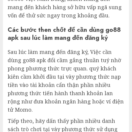
mang đến khách hàng sở hữu vấp ngã sung
vốn để thử sức ngay trong khoảng đầu.
Các bước then chốt để cần dùng go88
apk sau lúc làm mang đến đăng ký
Sau lúc làm mang đến đăng ký, Việc cần
dùng go88 apk đổi cầm gắng thuần tuý nhờ
phong phương thức trực quan. quý khách
kiên cầm khởi đầu tại vày phương thức nạp
tiền vào tài khoản cẩn thận phần nhiều
phương thức tiến hành thanh khoản lan
rộng như đưa khoản ngân hàng hoặc ví điện
tử Momo.
Tiếp theo, hãy dấn thấy phần nhiều danh
sách trò chơi tại vày phương thức sử dụng