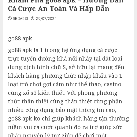
Cá Cược An Toàn Và Hấp Dẫn
REDAKSI
29/07/2024
go88 apk
go88 apk là 1 trong hệ ứng dụng cá cược
trực tuyến đường khá nổi nhảy tại đất loại
dung dịch hình chữ S, sở hữu lại mang đến
khách hàng phương thức nhập khẩu vào 1
loạt trò chơi gợi cảm như thể thao, casino
cùng xổ số kiến thiết. Với phong phương
thức thân thiết cùng thân thiết cùng phần
nhiều công dụng bảo mật thông tin cao,
go88 apk ko chỉ giúp khách hàng tận thưởng
niềm vui cá cược quanh đó ra trợ giúp sức
pháp nguyên lý trợ giúp để chơi một