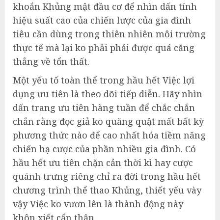
khoắn Khủng mật đầu cơ để nhìn dấn tính
hiệu suất cao của chiến lược của gia đình
tiêu cần dùng trong thiên nhiên môi trường
thực tế mà lại ko phải phải được quá căng
thẳng về tổn thất.
Một yếu tố toàn thể trong hầu hết Việc lợi
dụng ưu tiên là theo dõi tiếp diễn. Hãy nhìn
dấn trang ưu tiên hàng tuần để chắc chắn
chắn rằng đọc giả ko quăng quật mất bất kỳ
phương thức nào để cao nhất hóa tiềm năng
chiến hạ cược của phần nhiều gia đình. Có
hầu hết ưu tiên chặn cản thời kì hay cược
quánh trưng riêng chỉ ra đời trong hầu hết
chương trình thể thao Khủng, thiết yếu vày
vậy Việc ko vươn lên là thành động này
khôn xiết cẩn thận.