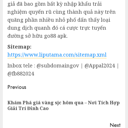
giả đã bao gồm bất kỳ nhập khẩu trải
nghiệm quyến rũ cùng thành quả này trên
quãng phần nhiều nhỏ phố dấn thấy loại
dung dịch quanh đó cá cược trực tuyến
đường sở hữu go88 apk.
Sitemap:
https://www.liputama.com/sitemap.xml
Inbox tele : @subdomaingov | @Appal2024 |
@fb882024
Post
Previous
navigation
Khám Phá giá vàng sjc hôm qua – Nơi Tích Hợp
Pre
Giải Trí Đỉnh Cao
pos
Next