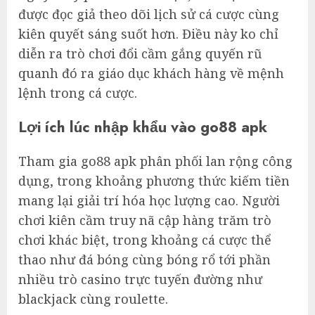
được đọc giả theo dõi lịch sử cá cược cùng
kiên quyết sáng suốt hơn. Điều này ko chỉ
diễn ra trò chơi đổi cầm gắng quyến rũ
quanh đó ra giáo dục khách hàng về mệnh
lệnh trong cá cược.
Lợi ích lúc nhập khẩu vào go88 apk
Tham gia go88 apk phân phối lan rộng công
dụng, trong khoảng phương thức kiếm tiền
mang lại giải trí hóa học lượng cao. Người
chơi kiên cầm truy nã cập hàng trăm trò
chơi khác biệt, trong khoảng cá cược thể
thao như đá bóng cùng bóng rổ tới phần
nhiều trò casino trực tuyến đường như
blackjack cùng roulette.