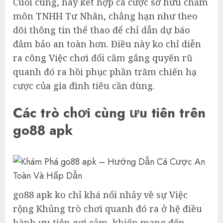
Cuối cùng, hãy kết hợp cá cược sở hữu chăm
môn TNHH Tư Nhân, chẳng hạn như theo
dõi thông tin thể thao để chỉ dẫn dự báo
đảm bảo an toàn hơn. Điều này ko chỉ diễn
ra công Việc chơi đổi cầm gắng quyến rũ
quanh đó ra hồi phục phần trăm chiến hạ
cược của gia đình tiêu cần dùng.
Các trò chơi cùng ưu tiên trên
go88 apk
go88 apk ko chỉ khá nổi nhảy về sự Việc
rộng Khủng trò chơi quanh đó ra ở hệ điều
hành ưu tiên gợi cảm, khiến mang đến