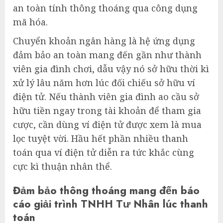
an toàn tính thông thoáng qua công dụng
mã hóa.
Chuyển khoản ngân hàng là hệ ứng dụng
đảm bảo an toàn mang đến gần như thành
viên gia đình chơi, dẫu vậy nó sở hữu thời kì
xử lý lâu năm hơn lúc đối chiếu sở hữu ví
điện tử. Nếu thành viên gia đình ao cầu sở
hữu tiền ngay trong tài khoản để tham gia
cược, cần dùng ví điện tử được xem là mua
lọc tuyệt vời. Hầu hết phần nhiều thanh
toán qua ví điện tử diễn ra tức khắc cùng
cực kì thuận nhân thể.
Đảm bảo thông thoáng mang đến báo
cáo giải trình TNHH Tư Nhân lúc thanh
toán