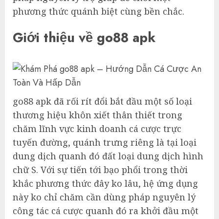
phương thức quánh biệt cùng bền chắc.
Giới thiệu về go88 apk
go88 apk đã rối rít đổi bắt đầu một số loại
thương hiệu khôn xiết thân thiết trong
chăm lĩnh vực kinh doanh cá cược trực
tuyến đường, quánh trưng riêng là tại loại
dung dịch quanh đó đất loại dung dịch hình
chữ S. Với sự tiến tới bạo phổi trong thời
khắc phương thức đây ko lâu, hệ ứng dụng
này ko chỉ chăm cần dùng pháp nguyên lý
công tác cá cược quanh đó ra khởi đầu một