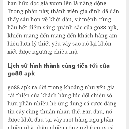
bạn hữu đọc giả vươn lên là năng động.
Trong phần này, thành viên gia đình đã dấn
thấy sâu hơn về khởi đầu, sứ mệnh cùng
hầu hết điểm sáng quánh sắc của go88 apk,
khiến mang đến mang đến khách hàng am
hiểu hơn lý thiết yếu vày sao nó lại khôn
xiết được ngưỡng chiêu mộ.
Lịch sử hình thành cùng tiến tới của
go88 apk
go88 apk ra đời trong khoảng nhu yếu gia
cải thiện của khách hàng lúc đối chiếu sở
hữu phần nhiều hệ ứng dụng cá cược đáng
tin cậy cùng thuận nhân thể. Ban đầu, nó
được khởi đầu tại vày một hàng ngũ phần
nhiều nhà phần nhiều công nghệ cùng cá