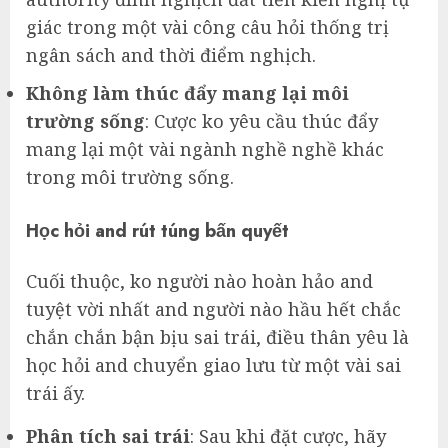
giác trong một vài công câu hỏi thống trị
ngân sách and thời điểm nghịch.
Không làm thúc đẩy mang lại môi
trường sống
: Cược ko yêu cầu thúc đẩy
mang lại một vài ngành nghề nghề khác
trong môi trường sống.
Học hỏi and rút túng bấn quyết
Cuối thuộc, ko người nào hoàn hảo and
tuyệt vời nhất and người nào hầu hết chắc
chắn chắn bận bịu sai trái, điều thân yêu là
học hỏi and chuyển giao lưu từ một vài sai
trái ấy.
Phân tích sai trái
: Sau khi đặt cược, hãy