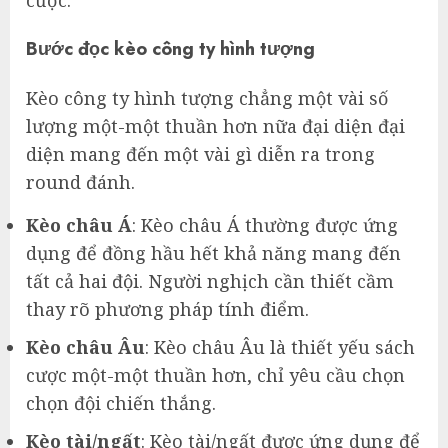
Bước đọc kèo công ty hình tượng
Kèo công ty hình tượng chẳng một vài số
lượng một-một thuần hơn nữa đại diện đại
diện mang đến một vài gì diễn ra trong
round đánh.
Kèo châu Á
: Kèo châu Á thường được ứng
dụng để đồng hầu hết khả năng mang đến
tất cả hai đội. Người nghịch cần thiết cầm
thay rõ phương pháp tính điểm.
Kèo châu Âu
: Kèo châu Âu là thiết yếu sách
cược một-một thuần hơn, chỉ yêu cầu chọn
chọn đội chiến thắng.
Kèo tài/ngất
: Kèo tài/ngất được ứng dụng để