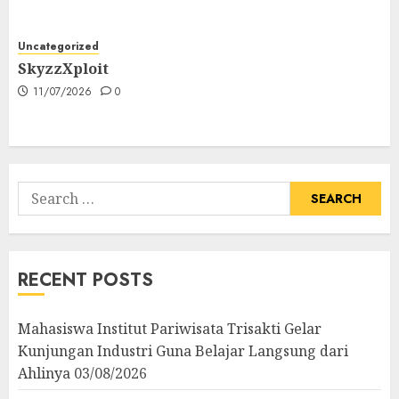
Uncategorized
SkyzzXploit
11/07/2026
0
Search
for:
RECENT POSTS
Mahasiswa Institut Pariwisata Trisakti Gelar
Kunjungan Industri Guna Belajar Langsung dari
Ahlinya
03/08/2026