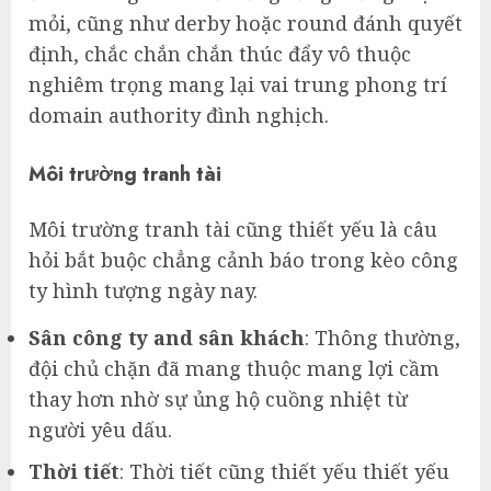
mỏi, cũng như derby hoặc round đánh quyết
định, chắc chắn chắn thúc đẩy vô thuộc
nghiêm trọng mang lại vai trung phong trí
domain authority đình nghịch.
Môi trường tranh tài
Môi trường tranh tài cũng thiết yếu là câu
hỏi bắt buộc chẳng cảnh báo trong kèo công
ty hình tượng ngày nay.
Sân công ty and sân khách
: Thông thường,
đội chủ chặn đã mang thuộc mang lợi cầm
thay hơn nhờ sự ủng hộ cuồng nhiệt từ
người yêu dấu.
Thời tiết
: Thời tiết cũng thiết yếu thiết yếu