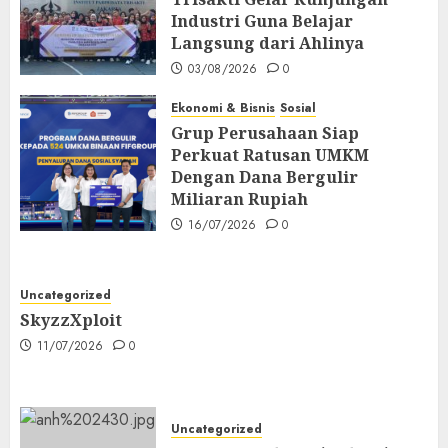
Industri Guna Belajar
Langsung dari Ahlinya
03/08/2026
0
Ekonomi & Bisnis
Sosial
Grup Perusahaan Siap
Perkuat Ratusan UMKM
Dengan Dana Bergulir
Miliaran Rupiah
16/07/2026
0
Uncategorized
SkyzzXploit
11/07/2026
0
Uncategorized