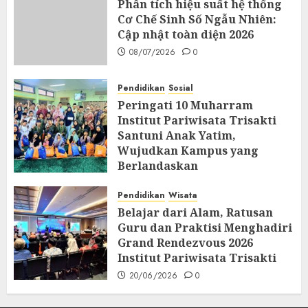
Phân tích hiệu suất hệ thống
Cơ Chế Sinh Số Ngẫu Nhiên:
Cập nhật toàn diện 2026
08/07/2026
0
Pendidikan
Sosial
Peringati 10 Muharram
Institut Pariwisata Trisakti
Santuni Anak Yatim,
Wujudkan Kampus yang
Berlandaskan
Profesionalisme dan
Spiritualitas
Pendidikan
Wisata
Belajar dari Alam, Ratusan
26/06/2026
0
Guru dan Praktisi Menghadiri
Grand Rendezvous 2026
Institut Pariwisata Trisakti
20/06/2026
0