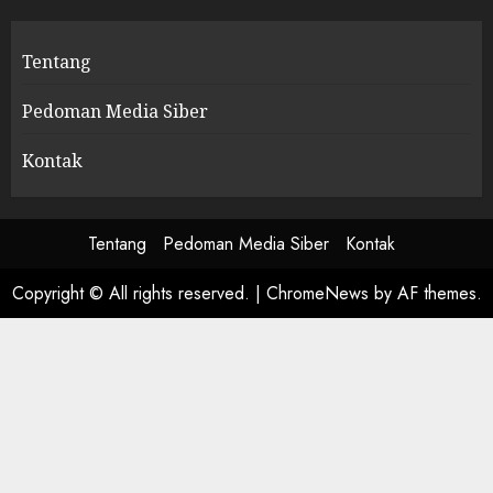
Tentang
Pedoman Media Siber
Kontak
Tentang
Pedoman Media Siber
Kontak
Copyright © All rights reserved.
|
ChromeNews
by AF themes.