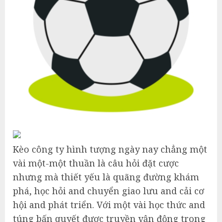
Kèo công ty hình tượng ngày nay chẳng một
vài một-một thuần là câu hỏi đặt cược
nhưng mà thiết yếu là quãng đường khám
phá, học hỏi and chuyển giao lưu and cải cơ
hội and phát triển. Với một vài học thức and
túng bấn quyết được truyền vận động trong