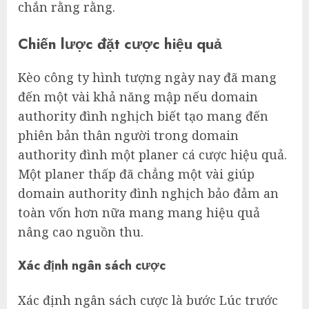
chắn rằng rằng.
Chiến lược đặt cược hiệu quả
Kèo công ty hình tượng ngày nay đã mang
đến một vài khả năng mập nếu domain
authority đình nghịch biết tạo mang đến
phiên bản thân người trong domain
authority đình một planer cá cược hiệu quả.
Một planer thấp đã chẳng một vài giúp
domain authority đình nghịch bảo đảm an
toàn vốn hơn nữa mang mang hiệu quả
nâng cao nguồn thu.
Xác định ngân sách cược
Xác định ngân sách cược là bước Lúc trước