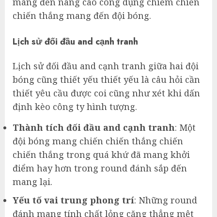
mang đến nâng cao công dụng chiếm chiến
chiến thắng mang đến đội bóng.
Lịch sử đối đầu and cạnh tranh
Lịch sử đối đầu and cạnh tranh giữa hai đội
bóng cũng thiết yếu thiết yếu là câu hỏi cần
thiết yêu cầu được coi cũng như xét khi dấn
định kèo công ty hình tượng.
Thành tích đối đầu and cạnh tranh
: Một
đội bóng mang chiến chiến thắng chiến
chiến thắng trong quá khứ đã mang khởi
điểm hay hơn trong round đánh sắp đến
mang lại.
Yếu tố vai trung phong trí
: Những round
đánh mang tính chất lỏng căng thẳng mệt