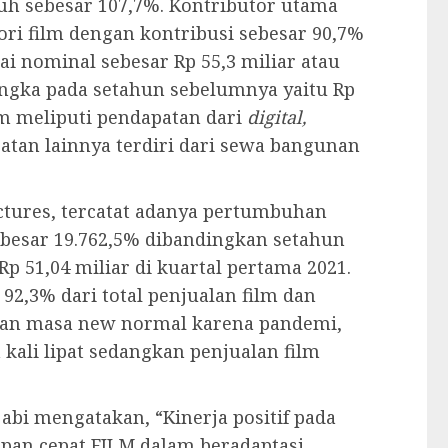
uh sebesar 107,7%. Kontributor utama
ori film dengan kontribusi sebesar 90,7%
lai nominal sebesar Rp 55,3 miliar atau
gka pada setahun sebelumnya yaitu Rp
ilm meliputi pendapatan dari
digital,
patan lainnya terdiri dari sewa bangunan
ctures, tercatat adanya pertumbuhan
ebesar 19.762,5% dibandingkan setahun
Rp 51,04 miliar di kuartal pertama 2021.
 92,3% dari total penjualan film dan
engan masa new normal karena pandemi,
kali lipat sedangkan penjualan film
bi mengatakan, “Kinerja positif pada
apan cepat FILM dalam beradaptasi