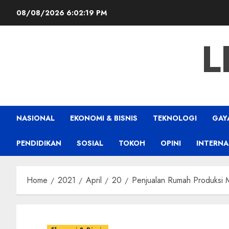
Skip
08/08/2026
6:02:20 PM
to
content
L
NASIONAL
EKONOMI & BISNIS
TEKNOLOGI
GAY
PENDIDIKAN
SOSIAL
TOKOH
OPINI
INTERNA
Home
2021
April
20
Penjualan Rumah Produksi 