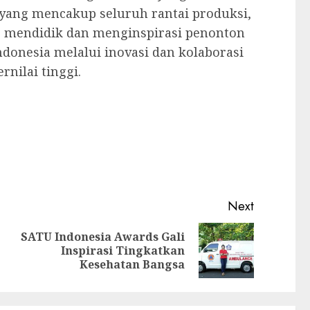
s yang mencakup seluruh rantai produksi,
, mendidik dan menginspirasi penonton
Indonesia melalui inovasi dan kolaborasi
nilai tinggi.
Next
SATU Indonesia Awards Gali
Previous
Next
Inspirasi Tingkatkan
post:
post:
Kesehatan Bangsa