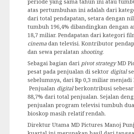
periode yang sama tahun ini atau tumb
atas pertumbuhan ini adalah dari kateg
dari total pendapatan, setara dengan ni
tumbuh 196,4% dibandingkan dengan an
18,7 miliar. Pendapatan dari kategori f
cinema
dan televisi. Kontributor penda
dan sewa peralatan
shooting
.
Sebagai bagian dari
pivot strategy
MD Pi
pesat pada penjualan di sektor
digital
s
sebelumnya, dari Rp 0,3 miliar menjadi 
Penjualan
digital
berkontribusi sebesar
88,7% dari total penjualan. Sejalan d
penjualan program televisi tumbuh dua 
bioskop masih relatif rendah.
Direktur Utama MD Pictures Manoj Punja
kuartal ini merupakan hasil dari tangg