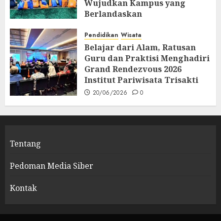
Wujudkan Kampus yang
Berlandaskan
Profesionalisme dan
Spiritualitas
Pendidikan
Wisata
Belajar dari Alam, Ratusan
26/06/2026
0
Guru dan Praktisi Menghadiri
Grand Rendezvous 2026
Institut Pariwisata Trisakti
20/06/2026
0
Tentang
Pedoman Media Siber
Kontak