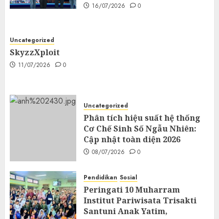
16/07/2026
0
Uncategorized
SkyzzXploit
11/07/2026
0
Uncategorized
Phân tích hiệu suất hệ thống
Cơ Chế Sinh Số Ngẫu Nhiên:
Cập nhật toàn diện 2026
08/07/2026
0
Pendidikan
Sosial
Peringati 10 Muharram
Institut Pariwisata Trisakti
Santuni Anak Yatim,