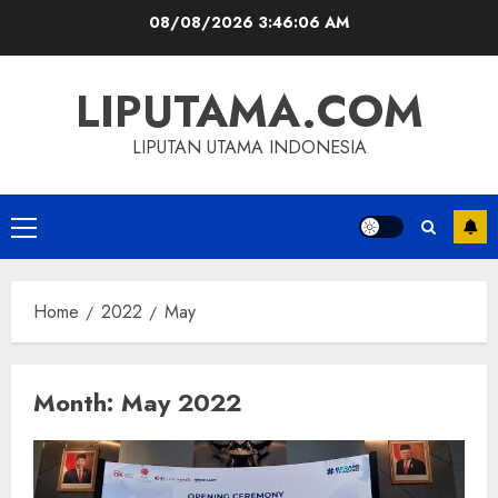
Skip
08/08/2026
3:46:07 AM
to
content
LIPUTAMA.COM
LIPUTAN UTAMA INDONESIA
Primary
Menu
Home
2022
May
Month:
May 2022