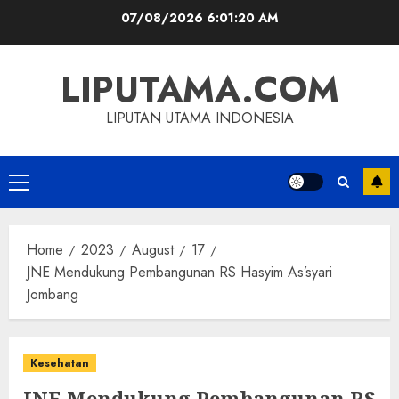
Skip
07/08/2026
6:01:21 AM
to
content
LIPUTAMA.COM
LIPUTAN UTAMA INDONESIA
Primary
Menu
Home
2023
August
17
JNE Mendukung Pembangunan RS Hasyim As’syari
Jombang
Kesehatan
JNE Mendukung Pembangunan RS