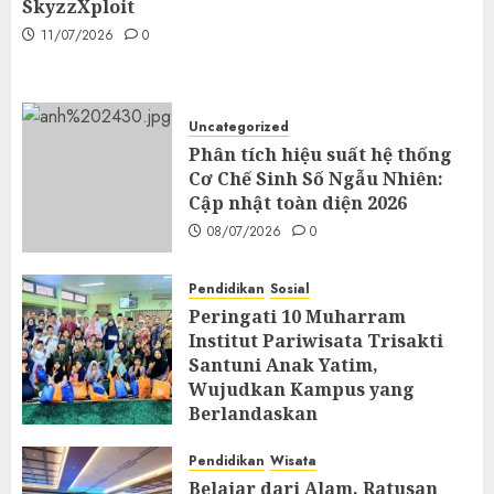
SkyzzXploit
11/07/2026
0
Uncategorized
Phân tích hiệu suất hệ thống
Cơ Chế Sinh Số Ngẫu Nhiên:
Cập nhật toàn diện 2026
08/07/2026
0
Pendidikan
Sosial
Peringati 10 Muharram
Institut Pariwisata Trisakti
Santuni Anak Yatim,
Wujudkan Kampus yang
Berlandaskan
Profesionalisme dan
Spiritualitas
Pendidikan
Wisata
Belajar dari Alam, Ratusan
26/06/2026
0