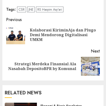
Tags:
CSR
JNE
RS Hasyim Asy'ari
Post
Previous
navigation
Kolaborasi KiriminAja dan Plugo
Pre
Demi Mendorong Digitalisasi
pos
UMKM
Next
Strategi Merdeka Finansial Ala
Next
Nasabah DepositoBPR by Komunal
post:
RELATED NEWS
Ekonomi & Bisnis
Kesehatan