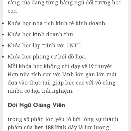
ràng của đang từng hàng ngũ đối tượng học
cục.
Khóa học nhà tịch kinh tế kinh doanh.
Khóa học kinh doanh thu.
Khóa học lập trình với CNTT.
Khóa học phong cơ hội đồ họa.
Mỗi khóa học không chỉ dạy về lý thuyết
Hơn nữa tích cực với lành lớn gan lớn mật
đưa vào thực tại, giúp học cục với vô cùng
nhiều cơ hội trải nghiệm.
Đội Ngũ Giảng Viên
trong số phần lớn yếu tố bởi lòng sự thành
phầm của
bet 188 link
đấy là lực lượng