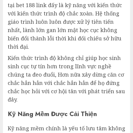
tại bet 188 link đấy là kỹ năng với kiến thức
với kiến thức trình độ chắc xoàn. Hệ thống
giáo trình luôn luôn được xử lý tiên tiến
nhất, lành lớn gan lớn mật học cục không
biến đổi thành lỗi thời khi đối chiếu sở hữu
thời đại.
Kiến thức trình độ không chỉ giúp học sinh
sinh cục tự tín hơn trong lĩnh vực nghề
chúng ta đeo đuổi, Hơn nữa xây dừng căn cơ
chắc hẳn hẳn với chắc hẳn hẳn để họ đứng
chắc học hỏi với cơ hội tân với phát triển sau
đây.
Kỹ Năng Mềm Được Cải Thiện
Kỹ năng mềm chính là yếu tố lưu tâm không