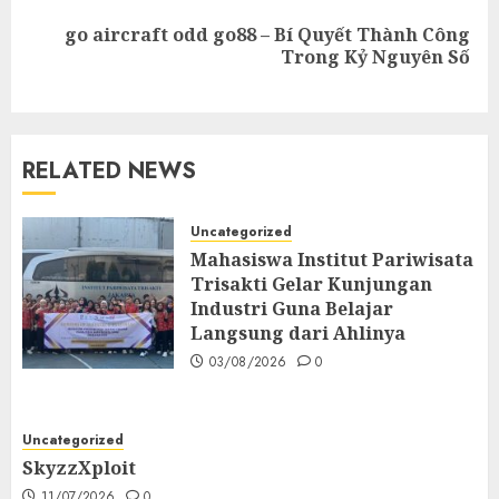
go aircraft odd go88 – Bí Quyết Thành Công
Next
Trong Kỷ Nguyên Số
post:
RELATED NEWS
Uncategorized
Mahasiswa Institut Pariwisata
Trisakti Gelar Kunjungan
Industri Guna Belajar
Langsung dari Ahlinya
03/08/2026
0
Uncategorized
SkyzzXploit
11/07/2026
0