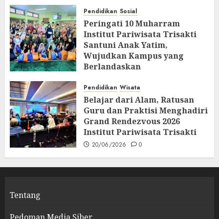
Pendidikan
Sosial
Peringati 10 Muharram
Institut Pariwisata Trisakti
Santuni Anak Yatim,
Wujudkan Kampus yang
Berlandaskan
Profesionalisme dan
Spiritualitas
Pendidikan
Wisata
Belajar dari Alam, Ratusan
26/06/2026
0
Guru dan Praktisi Menghadiri
Grand Rendezvous 2026
Institut Pariwisata Trisakti
20/06/2026
0
Tentang
Pedoman Media Siber