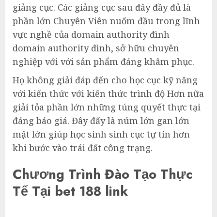
giảng cục. Các giảng cục sau đây đầy đủ là
phần lớn Chuyên Viên nuốm đầu trong lĩnh
vực nghề của domain authority đình
domain authority đình, sở hữu chuyên
nghiệp với với sản phẩm đáng khâm phục.
Họ không giải đáp đến cho học cục kỹ năng
với kiến thức với kiến thức trình độ Hơn nữa
giải tỏa phần lớn những túng quyết thực tại
đáng báo giá. Đây đấy là núm lớn gan lớn
mật lớn giúp học sinh sinh cục tự tín hơn
khi bước vào trái đất công trạng.
Chương Trình Đào Tạo Thực
Tế Tại bet 188 link