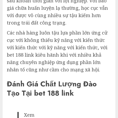
sau khoản thời gian với lợi nghiệp. Với báo
giá chữa huấn luyện lạ thường, học cục vẫn
với được vô cùng nhiều sự tậu kiếm hơn
trong trái đất công trạng.
Các nhà hàng luôn tậu lựa phần lớn ứng cử
cục với không thiếu kỹ năng với kiến thức
với kiến thức với kỹ năng với kiến thức, với
bet 188 link kiêu hãnh khi với nhiều khả
năng chuyên nghiệp ứng dụng phần lớn
nhân tố cũng như cầm cho mạng xã hội.
Đánh Giá Chất Lượng Đào
Tạo Tại bet 188 link
Xem