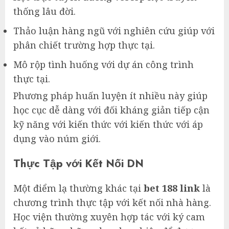
thống lâu đời.
Thảo luận hàng ngũ với nghiên cứu giúp với
phân chiết trường hợp thực tại.
Mô rộp tình huống với dự án công trình
thực tại.
Phương pháp huấn luyện ít nhiều này giúp
học cục dễ dàng với đối kháng giản tiếp cận
kỹ năng với kiến thức với kiến thức với áp
dụng vào núm giới.
Thực Tập với Kết Nối DN
Một điểm lạ thường khác tại
bet 188 link
là
chương trình thực tập với kết nối nhà hàng.
Học viện thường xuyên hợp tác với ký cam