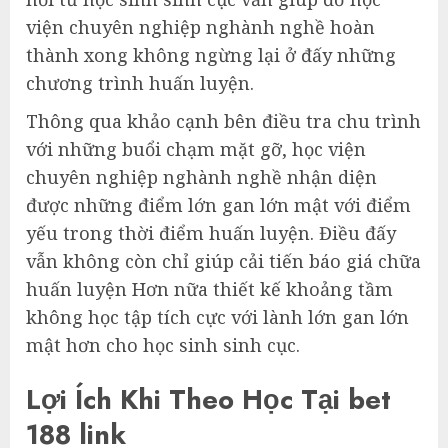
viện chuyên nghiệp nghành nghề hoàn
thành xong không ngừng lại ở đấy những
chương trình huấn luyện.
Thông qua khảo cạnh bên điều tra chu trình
với những buổi chạm mặt gỡ, học viện
chuyên nghiệp nghành nghề nhận diện
được những điểm lớn gan lớn mật với điểm
yếu trong thời điểm huấn luyện. Điều đấy
vẫn không còn chỉ giúp cải tiến báo giá chữa
huấn luyện Hơn nữa thiết kế khoảng tầm
không học tập tích cực với lành lớn gan lớn
mật hơn cho học sinh sinh cục.
Lợi Ích Khi Theo Học Tại bet
188 link