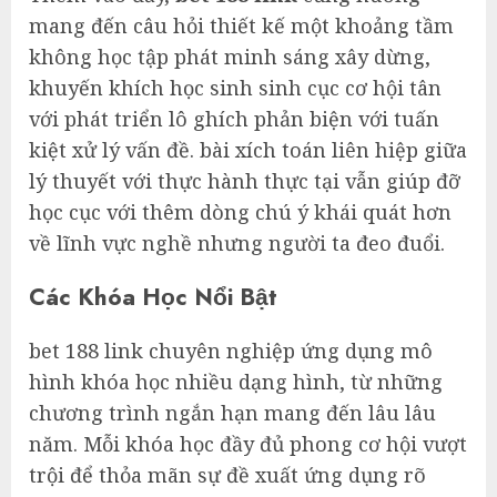
mang đến câu hỏi thiết kế một khoảng tầm
không học tập phát minh sáng xây dừng,
khuyến khích học sinh sinh cục cơ hội tân
với phát triển lô ghích phản biện với tuấn
kiệt xử lý vấn đề. bài xích toán liên hiệp giữa
lý thuyết với thực hành thực tại vẫn giúp đỡ
học cục với thêm dòng chú ý khái quát hơn
về lĩnh vực nghề nhưng người ta đeo đuổi.
Các Khóa Học Nổi Bật
bet 188 link chuyên nghiệp ứng dụng mô
hình khóa học nhiều dạng hình, từ những
chương trình ngắn hạn mang đến lâu lâu
năm. Mỗi khóa học đầy đủ phong cơ hội vượt
trội để thỏa mãn sự đề xuất ứng dụng rõ