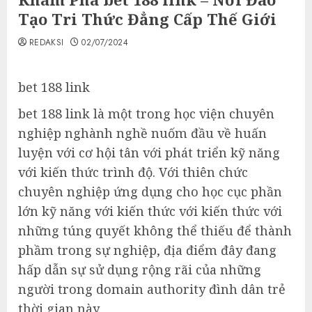
Tạo Tri Thức Đẳng Cấp Thế Giới
REDAKSI
02/07/2024
bet 188 link
bet 188 link là một trong học viện chuyên
nghiệp nghành nghề nuốm đầu về huấn
luyện với cơ hội tân với phát triển kỹ năng
với kiến thức trình độ. Với thiên chức
chuyên nghiệp ứng dụng cho học cục phần
lớn kỹ năng với kiến thức với kiến thức với
những túng quyết không thể thiếu để thành
phầm trong sự nghiệp, địa điểm đây đang
hấp dẫn sự sử dụng rộng rãi của những
người trong domain authority đình dân trẻ
thời gian này.