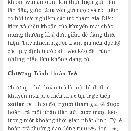
khoản win amount khi thực hiện gửi tiền
lần đầu, giúp tăng vốn gửi cược và có thêm
cơ hội trải nghiệm các trò tham gia. Điều
kiện và điều khoản của khuyến mãi chào
mừng thường khá đơn giản, dễ dàng thực
hiện. Tuy nhiên, người tham gia nên đọc kỹ
các quy định trước khi vào kèo để tránh
những hiểu lầm không đáng có.
Chương Trình Hoàn Trả
Chương trình hoàn trả là một hình thức
khuyến mãi phổ biến khác tại
trực tiếp
xoilac tv
. Theo đó, người tham gia sẽ được
hoàn trả một phần tiền gửi cược trượt kèo
trong một khoảng thời gian nhất định. Tỷ lệ
hoàn trả thường dao động từ 0.5% đến 1%,