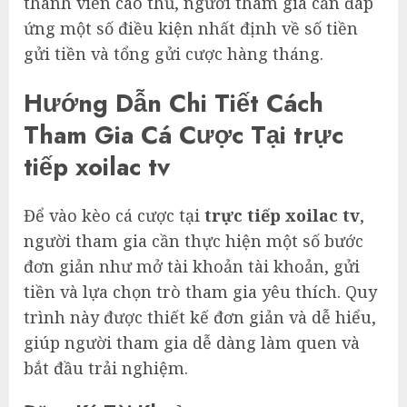
thành viên cao thủ, người tham gia cần đáp
ứng một số điều kiện nhất định về số tiền
gửi tiền và tổng gửi cược hàng tháng.
Hướng Dẫn Chi Tiết Cách
Tham Gia Cá Cược Tại trực
tiếp xoilac tv
Để vào kèo cá cược tại
trực tiếp xoilac tv
,
người tham gia cần thực hiện một số bước
đơn giản như mở tài khoản tài khoản, gửi
tiền và lựa chọn trò tham gia yêu thích. Quy
trình này được thiết kế đơn giản và dễ hiểu,
giúp người tham gia dễ dàng làm quen và
bắt đầu trải nghiệm.