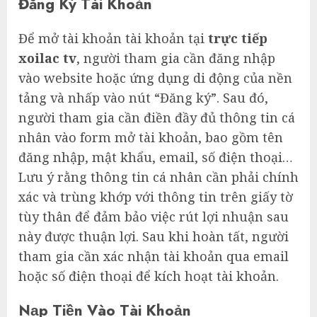
Đăng Ký Tài Khoản
Để mở tài khoản tài khoản tại
trực tiếp
xoilac tv
, người tham gia cần đăng nhập
vào website hoặc ứng dụng di động của nền
tảng và nhấp vào nút “Đăng ký”. Sau đó,
người tham gia cần điền đầy đủ thông tin cá
nhân vào form mở tài khoản, bao gồm tên
đăng nhập, mật khẩu, email, số điện thoại…
Lưu ý rằng thông tin cá nhân cần phải chính
xác và trùng khớp với thông tin trên giấy tờ
tùy thân để đảm bảo việc rút lợi nhuận sau
này được thuận lợi. Sau khi hoàn tất, người
tham gia cần xác nhận tài khoản qua email
hoặc số điện thoại để kích hoạt tài khoản.
Nạp Tiền Vào Tài Khoản