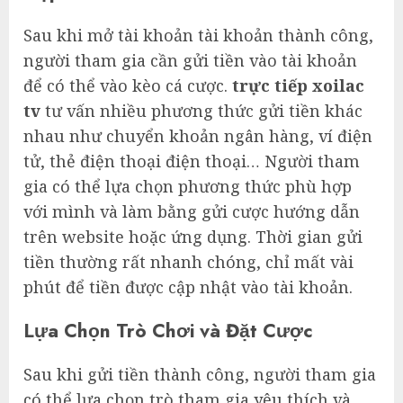
Sau khi mở tài khoản tài khoản thành công,
người tham gia cần gửi tiền vào tài khoản
để có thể vào kèo cá cược.
trực tiếp xoilac
tv
tư vấn nhiều phương thức gửi tiền khác
nhau như chuyển khoản ngân hàng, ví điện
tử, thẻ điện thoại điện thoại… Người tham
gia có thể lựa chọn phương thức phù hợp
với mình và làm bằng gửi cược hướng dẫn
trên website hoặc ứng dụng. Thời gian gửi
tiền thường rất nhanh chóng, chỉ mất vài
phút để tiền được cập nhật vào tài khoản.
Lựa Chọn Trò Chơi và Đặt Cược
Sau khi gửi tiền thành công, người tham gia
có thể lựa chọn trò tham gia yêu thích và