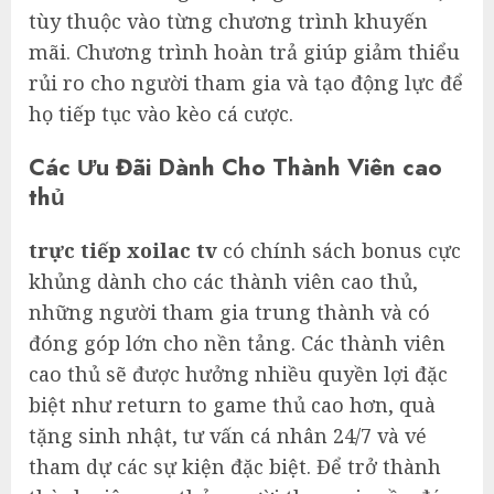
tùy thuộc vào từng chương trình khuyến
mãi. Chương trình hoàn trả giúp giảm thiểu
rủi ro cho người tham gia và tạo động lực để
họ tiếp tục vào kèo cá cược.
Các Ưu Đãi Dành Cho Thành Viên cao
thủ
trực tiếp xoilac tv
có chính sách bonus cực
khủng dành cho các thành viên cao thủ,
những người tham gia trung thành và có
đóng góp lớn cho nền tảng. Các thành viên
cao thủ sẽ được hưởng nhiều quyền lợi đặc
biệt như return to game thủ cao hơn, quà
tặng sinh nhật, tư vấn cá nhân 24/7 và vé
tham dự các sự kiện đặc biệt. Để trở thành