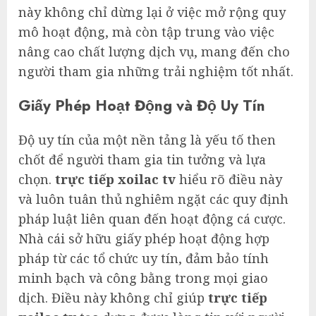
này không chỉ dừng lại ở việc mở rộng quy
mô hoạt động, mà còn tập trung vào việc
nâng cao chất lượng dịch vụ, mang đến cho
người tham gia những trải nghiệm tốt nhất.
Giấy Phép Hoạt Động và Độ Uy Tín
Độ uy tín của một nền tảng là yếu tố then
chốt để người tham gia tin tưởng và lựa
chọn.
trực tiếp xoilac tv
hiểu rõ điều này
và luôn tuân thủ nghiêm ngặt các quy định
pháp luật liên quan đến hoạt động cá cược.
Nhà cái sở hữu giấy phép hoạt động hợp
pháp từ các tổ chức uy tín, đảm bảo tính
minh bạch và công bằng trong mọi giao
dịch. Điều này không chỉ giúp
trực tiếp