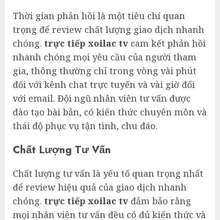
Thời gian phản hồi là một tiêu chí quan
trọng để review chất lượng giao dịch nhanh
chóng.
trực tiếp xoilac tv
cam kết phản hồi
nhanh chóng mọi yêu cầu của người tham
gia, thông thường chỉ trong vòng vài phút
đối với kênh chat trực tuyến và vài giờ đối
với email. Đội ngũ nhân viên tư vấn được
đào tạo bài bản, có kiến thức chuyên môn và
thái độ phục vụ tận tình, chu đáo.
Chất Lượng Tư Vấn
Chất lượng tư vấn là yếu tố quan trọng nhất
để review hiệu quả của giao dịch nhanh
chóng.
trực tiếp xoilac tv
đảm bảo rằng
mọi nhân viên tư vấn đều có đủ kiến thức và