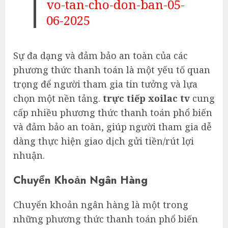
vo-tan-cho-don-ban-05-
06-2025
Sự đa dạng và đảm bảo an toàn của các
phương thức thanh toán là một yếu tố quan
trọng để người tham gia tin tưởng và lựa
chọn một nền tảng.
trực tiếp xoilac tv
cung
cấp nhiều phương thức thanh toán phổ biến
và đảm bảo an toàn, giúp người tham gia dễ
dàng thực hiện giao dịch gửi tiền/rút lợi
nhuận.
Chuyển Khoản Ngân Hàng
Chuyển khoản ngân hàng là một trong
những phương thức thanh toán phổ biến