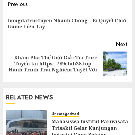
Post
Previous
navigation
bongdatructuyen Nhanh Chóng – Bí Quyết Chơi
Pre
Game Liền Tay
pos
Next
Khám Phá Thế Giới Giải Trí Trực
Next
Tuyến tại https__789club38.top_ –
post:
Hành Trình Trải Nghiệm Tuyệt Vời
RELATED NEWS
Uncategorized
Mahasiswa Institut Pariwisata
Trisakti Gelar Kunjungan
Industri Guna Belajar