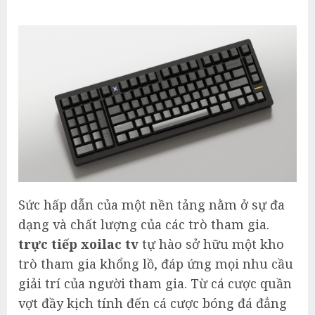
Sức hấp dẫn của một nền tảng nằm ở sự đa
dạng và chất lượng của các trò tham gia.
trực tiếp xoilac tv
tự hào sở hữu một kho
trò tham gia khổng lồ, đáp ứng mọi nhu cầu
giải trí của người tham gia. Từ cá cược quần
vợt đầy kịch tính đến cá cược bóng đá đẳng