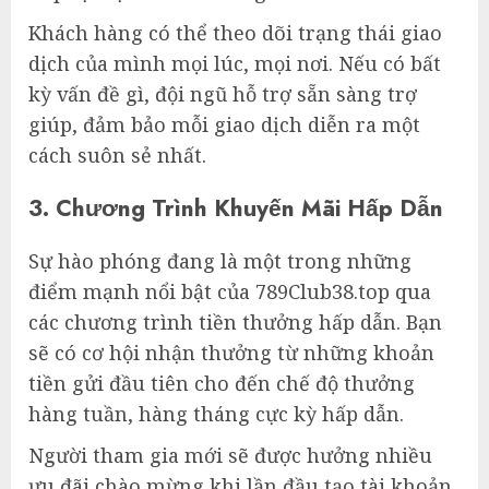
Khách hàng có thể theo dõi trạng thái giao
dịch của mình mọi lúc, mọi nơi. Nếu có bất
kỳ vấn đề gì, đội ngũ hỗ trợ sẵn sàng trợ
giúp, đảm bảo mỗi giao dịch diễn ra một
cách suôn sẻ nhất.
3. Chương Trình Khuyến Mãi Hấp Dẫn
Sự hào phóng đang là một trong những
điểm mạnh nổi bật của 789Club38.top qua
các chương trình tiền thưởng hấp dẫn. Bạn
sẽ có cơ hội nhận thưởng từ những khoản
tiền gửi đầu tiên cho đến chế độ thưởng
hàng tuần, hàng tháng cực kỳ hấp dẫn.
Người tham gia mới sẽ được hưởng nhiều
ưu đãi chào mừng khi lần đầu tạo tài khoản