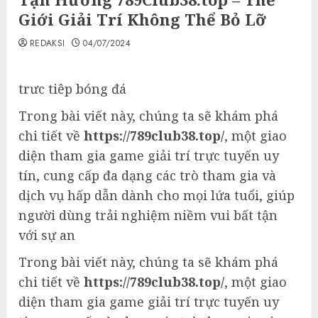
Giới Giải Trí Không Thể Bỏ Lỡ
REDAKSI
04/07/2024
trưc tiêp bóng đá
Trong bài viết này, chúng ta sẽ khám phá
chi tiết về
https://789club38.top/
, một giao
diện tham gia game giải trí trực tuyến uy
tín, cung cấp đa dạng các trò tham gia và
dịch vụ hấp dẫn dành cho mọi lứa tuổi, giúp
người dùng trải nghiệm niềm vui bất tận
với sự an
Trong bài viết này, chúng ta sẽ khám phá
chi tiết về
https://789club38.top/
, một giao
diện tham gia game giải trí trực tuyến uy