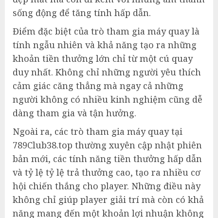
sống động để tăng tính hấp dẫn.
Điểm đặc biệt của trò tham gia máy quay là
tính ngẫu nhiên và khả năng tạo ra những
khoản tiền thưởng lớn chỉ từ một cú quay
duy nhất. Không chỉ những người yêu thích
cảm giác căng thẳng mà ngay cả những
người không có nhiều kinh nghiệm cũng dễ
dàng tham gia và tận hưởng.
Ngoài ra, các trò tham gia máy quay tại
789Club38.top thường xuyên cập nhật phiên
bản mới, các tính năng tiền thưởng hấp dẫn
và tỷ lệ tỷ lệ trả thưởng cao, tạo ra nhiều cơ
hội chiến thắng cho player. Những điều này
không chỉ giúp player giải trí mà còn có khả
năng mang đến một khoản lợi nhuận không