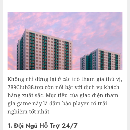
Không chỉ dừng lại ở các trò tham gia thú vị,
789Club38.top còn nổi bật với dịch vụ khách
hàng xuất sắc. Mục tiêu của giao diện tham
gia game này là đảm bảo player có trải
nghiệm tốt nhất.
1. Đội Ngũ Hỗ Trợ 24/7