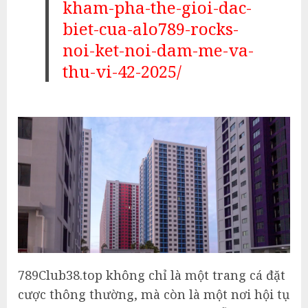
kham-pha-the-gioi-dac-
biet-cua-alo789-rocks-
noi-ket-noi-dam-me-va-
thu-vi-42-2025/
789Club38.top không chỉ là một trang cá đặt
cược thông thường, mà còn là một nơi hội tụ