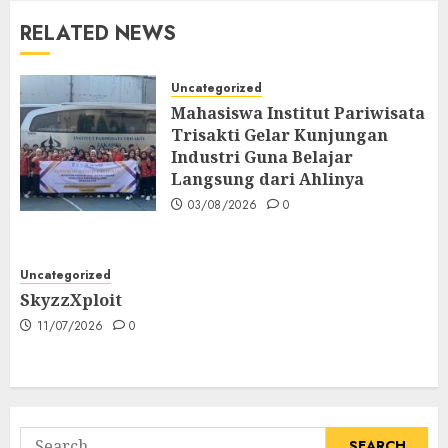
RELATED NEWS
Uncategorized
Mahasiswa Institut Pariwisata
Trisakti Gelar Kunjungan
Industri Guna Belajar
Langsung dari Ahlinya
03/08/2026
0
Uncategorized
SkyzzXploit
11/07/2026
0
Search