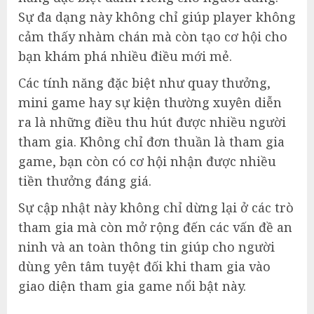
Sự đa dạng này không chỉ giúp player không
cảm thấy nhàm chán mà còn tạo cơ hội cho
bạn khám phá nhiều điều mới mẻ.
Các tính năng đặc biệt như quay thưởng,
mini game hay sự kiện thường xuyên diễn
ra là những điều thu hút được nhiều người
tham gia. Không chỉ đơn thuần là tham gia
game, bạn còn có cơ hội nhận được nhiều
tiền thưởng đáng giá.
Sự cập nhật này không chỉ dừng lại ở các trò
tham gia mà còn mở rộng đến các vấn đề an
ninh và an toàn thông tin giúp cho người
dùng yên tâm tuyệt đối khi tham gia vào
giao diện tham gia game nổi bật này.