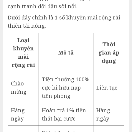
cạnh tranh đối đầu sôi nổi.
Dưới đây chính là 1 số khuyễn mãi rộng rãi
thiên tài nóng:
Loại
Thời
khuyễn
Mô tả
gian áp
mãi
dụng
rộng rãi
Tiền thưởng 100%
Chào
cực hi hữu nạp
Liên tục
mừng
tiên phong
Hàng
Hoàn trả 1% tiền
Hàng
ngày
thất bại cược
ngày