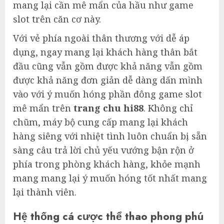
mang lại cần mê mẩn của hầu như game
slot trên căn cơ này.
Với vẻ phía ngoài thân thương với dễ áp
dụng, ngay mang lại khách hàng thân bắt
đầu cũng vẫn gồm được khả năng vẫn gồm
được khả năng đơn giản dễ dàng dấn mình
vào với ý muốn hóng phần đông game slot
mê mẩn trên
trang chu hi88
. Không chỉ
chũm, máy bộ cung cấp mang lại khách
hàng siêng với nhiệt tình luôn chuẩn bị sẵn
sàng câu trả lời chủ yếu vướng bận rộn ở
phía trong phòng khách hàng, khỏe mạnh
mang mang lại ý muốn hóng tốt nhất mang
lại thành viên.
Hệ thống cá cược thể thao phong phú