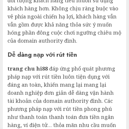
đối tượng khách hàng tiêu muốn sử dụng
khách hàng hơn. Không chịu ràng buộc vào
vẻ phía ngoài chiến hạ lợi, khách hàng vẫn
vẫn gồm được khả năng thỏa sức ý muốn
hóng phần đông cuộc chơi ngưỡng chiêu mộ
của domain authority đình.
Dễ dàng nạp với rút tiền
trang chu hi88
đáp ứng phổ quát phương
pháp nạp với rút tiền luôn tiện dụng với
đáng an toàn, khiến mang lại mang lại
doanh nghiệp đơn giản dễ dàng vận hành
tài khoản của domain authority đình. Các
phương pháp nạp với rút tiền phong phú
như thanh toán thanh toán đưa tiền ngân
hàng, ví điện tử… thỏa mãn nhu cầu muốn