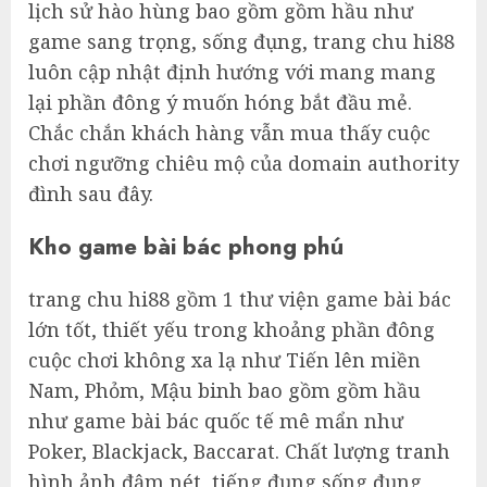
lịch sử hào hùng bao gồm gồm hầu như
game sang trọng, sống đụng, trang chu hi88
luôn cập nhật định hướng với mang mang
lại phần đông ý muốn hóng bắt đầu mẻ.
Chắc chắn khách hàng vẫn mua thấy cuộc
chơi ngưỡng chiêu mộ của domain authority
đình sau đây.
Kho game bài bác phong phú
trang chu hi88 gồm 1 thư viện game bài bác
lớn tốt, thiết yếu trong khoảng phần đông
cuộc chơi không xa lạ như Tiến lên miền
Nam, Phỏm, Mậu binh bao gồm gồm hầu
như game bài bác quốc tế mê mẩn như
Poker, Blackjack, Baccarat. Chất lượng tranh
hình ảnh đậm nét, tiếng đụng sống đụng