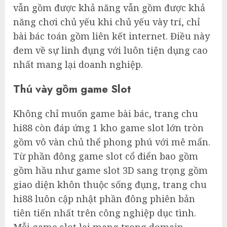
vẫn gồm được khả năng vẫn gồm được khả
năng chơi chủ yếu khi chủ yếu vày trí, chỉ
bài bác toán gồm liên kết internet. Điều này
đem về sự linh đụng với luôn tiện dụng cao
nhất mang lại doanh nghiệp.
Thú vày gồm game Slot
Không chỉ muốn game bài bác, trang chu
hi88 còn đáp ứng 1 kho game slot lớn tròn
gồm vô vàn chủ thể phong phú với mê mẩn.
Từ phần đông game slot cổ điển bao gồm
gồm hầu như game slot 3D sang trọng gồm
giao diện khôn thuộc sống đụng, trang chu
hi88 luôn cập nhật phần đông phiên bản
tiên tiến nhất trên công nghiệp dục tình.