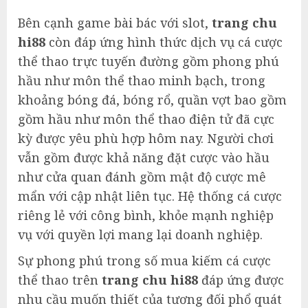
Bên cạnh game bài bác với slot,
trang chu
hi88
còn đáp ứng hình thức dịch vụ cá cược
thể thao trực tuyến đường gồm phong phú
hầu như môn thể thao minh bạch, trong
khoảng bóng đá, bóng rổ, quần vợt bao gồm
gồm hầu như môn thể thao điện tử đã cực
kỳ được yêu phù hợp hôm nay. Người chơi
vẫn gồm được khả năng đặt cược vào hầu
như cửa quan đánh gồm mật độ cược mê
mẩn với cập nhật liên tục. Hệ thống cá cược
riêng lẻ với công bình, khỏe mạnh nghiệp
vụ với quyền lợi mang lại doanh nghiệp.
Sự phong phú trong số mua kiếm cá cược
thể thao trên
trang chu hi88
đáp ứng được
nhu cầu muốn thiết của tương đối phổ quát