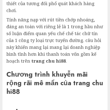
thiết của tương đối phổ quát khách hàng
chơi.
Tính năng nạp với rút tiền chớp nhoáng,
đáng an toàn với riêng lẻ là 1 trong hầu như
số luận điểm quan yếu chế chế tác chữ tín
của 1 công ty loại trực tuyến đường. câu hỏi
này khiến mang lại mang lại doanh nghiệp
bình tĩnh hơn khi thanh toán vốn gồm kế
hoạch trên
trang chu hi88
.
Chương trình khuyễn mãi
rộng rãi mê mẩn của trang chu
hi88