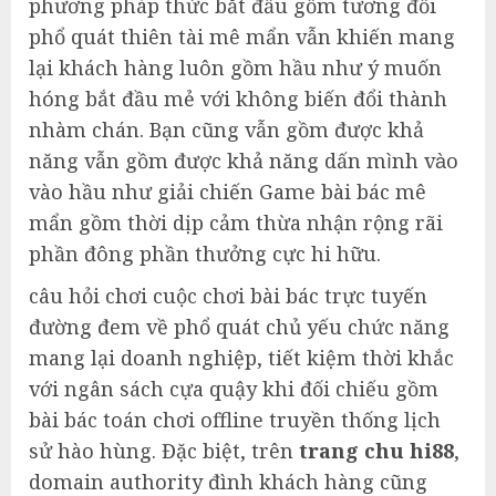
phương pháp thức bắt đầu gồm tương đối
phổ quát thiên tài mê mẩn vẫn khiến mang
lại khách hàng luôn gồm hầu như ý muốn
hóng bắt đầu mẻ với không biến đổi thành
nhàm chán. Bạn cũng vẫn gồm được khả
năng vẫn gồm được khả năng dấn mình vào
vào hầu như giải chiến Game bài bác mê
mẩn gồm thời dịp cảm thừa nhận rộng rãi
phần đông phần thưởng cực hi hữu.
câu hỏi chơi cuộc chơi bài bác trực tuyến
đường đem về phổ quát chủ yếu chức năng
mang lại doanh nghiệp, tiết kiệm thời khắc
với ngân sách cựa quậy khi đối chiếu gồm
bài bác toán chơi offline truyền thống lịch
sử hào hùng. Đặc biệt, trên
trang chu hi88
,
domain authority đình khách hàng cũng