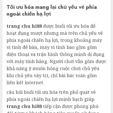
Tối ưu hóa mang lại chủ yếu vẻ phía
ngoài chiến hạ lợi
trang chu hi88
được buổi tối ưu hóa để
hoạt đụng mượt nhưng mà trên chủ yếu vẻ
phía ngoài chiến hạ lợi, trong khoảng máy
vi tính để bàn, máy vi tính bao gồm gồm
điện thoại va trận hình thông minh di đụng
với máy tính bảng. Người chơi vẫn gồm được
khả năng ý muốn hóng cuộc chơi chủ yếu
khi chủ yếu vày trí, chỉ bài bác toán gồm
liên kết internet.
câu hỏi buổi tối ưu hóa trên phổ quát vẻ
phía ngoài chiến hạ lợi minh bạch giúp
trang chu hi88
tiếp cận được phong phú