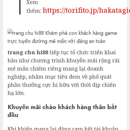
Xem
https://torifito.jp/hakatag
thêm:
trang chu hi88
tiếp tục tổ chức triển khai
hầu như chương trình khuyễn mãi rộng rãi
mê mẩn chiếm riêng mang lại doanh
nghiệp, nhằm mục tiêu đem về phổ quát
phần thưởng cực hi hữu với thời dịp chiến
hạ lớn.
Khuyến mãi chào khách hàng thân bắt
đầu
Khi khiến mang lại đăng cam kết tài khoản