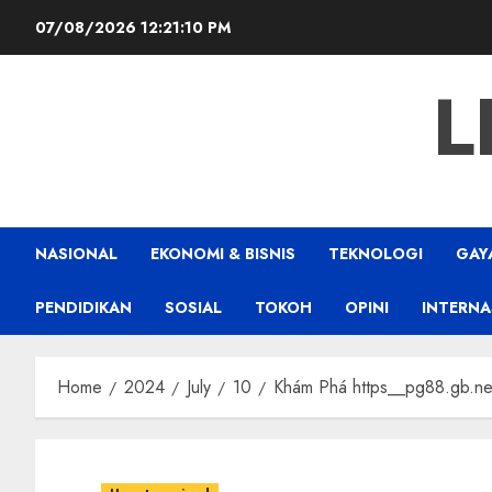
Skip
07/08/2026
12:21:11 PM
to
content
L
NASIONAL
EKONOMI & BISNIS
TEKNOLOGI
GAY
PENDIDIKAN
SOSIAL
TOKOH
OPINI
INTERNA
Home
2024
July
10
Khám Phá https__pg88.gb.ne