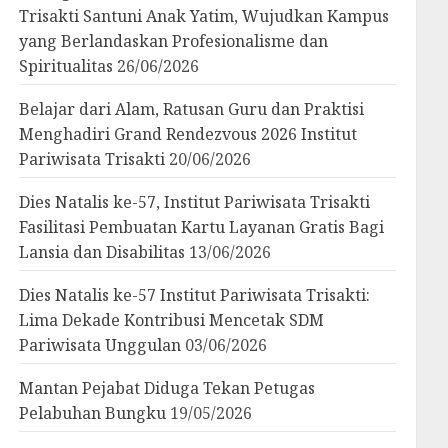
Trisakti Santuni Anak Yatim, Wujudkan Kampus
yang Berlandaskan Profesionalisme dan
Spiritualitas
26/06/2026
Belajar dari Alam, Ratusan Guru dan Praktisi
Menghadiri Grand Rendezvous 2026 Institut
Pariwisata Trisakti
20/06/2026
Dies Natalis ke-57, Institut Pariwisata Trisakti
Fasilitasi Pembuatan Kartu Layanan Gratis Bagi
Lansia dan Disabilitas
13/06/2026
Dies Natalis ke-57 Institut Pariwisata Trisakti:
Lima Dekade Kontribusi Mencetak SDM
Pariwisata Unggulan
03/06/2026
Mantan Pejabat Diduga Tekan Petugas
Pelabuhan Bungku
19/05/2026