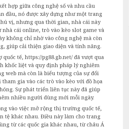
g kết hợp giữa công nghệ số và nhu cầu
Ban đầu, nó được xây dựng như một trang
hú vị, nhưng qua thời gian, nhà cái này
nhà cái online, trò vào kèo slot game và
 này không chỉ nhờ vào công nghệ mà còn
, giúp cải thiện giao diện và tính năng.
 quốc tế, https://pg88.gb.net/ đã vượt qua
h khốc liệt và quy định pháp lý nghiêm
ng web mà còn là biểu tượng của sự đổi
tham gia vào các trò vào kèo với đồ họa
óng. Sự phát triển liên tục này đã giúp
 thêm nhiều người dùng mới mỗi ngày.
rọng vào việc mở rộng thị trường quốc tế,
ền tệ khác nhau. Điều này làm cho trang
ùng từ các quốc gia khác nhau, từ châu Á