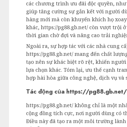
các chương trình ưu đãi độc quyền, như
giúp tăng cường sự gắn kết với người d
hàng mới mà còn khuyến khích họ xoay l
khác, https://pg88.gb.net/ còn vượt trội
thời gian chờ đợi và nâng cao trải nghi
Ngoài ra, sự hợp tác với các nhà cung cấ
https://pg88.gb.net/ mang đến chất lượn
tạo nên sự khác biệt rõ rệt, khiến ngườ
lựa chọn khác. Tóm lại, ưu thế cạnh tran
hợp hài hòa giữa công nghệ, dịch vụ và
Tác động của https://pg88.gb.net
https://pg88.gb.net/ không chỉ là một nh
cộng đồng tích cực, nơi người dùng có 
Điều này đã tạo ra một môi trường lành