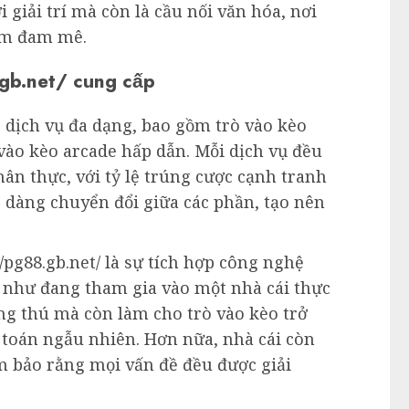
 giải trí mà còn là cầu nối văn hóa, nơi
iềm đam mê.
.gb.net/ cung cấp
c dịch vụ đa dạng, bao gồm trò vào kèo
ò vào kèo arcade hấp dẫn. Mỗi dịch vụ đều
hân thực, với tỷ lệ trúng cược cạnh tranh
ễ dàng chuyển đổi giữa các phần, tạo nên
pg88.gb.net/ là sự tích hợp công nghệ
y như đang tham gia vào một nhà cái thực
ng thú mà còn làm cho trò vào kèo trở
toán ngẫu nhiên. Hơn nữa, nhà cái còn
m bảo rằng mọi vấn đề đều được giải