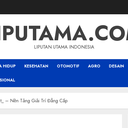
IPUTAMA.C
LIPUTAN UTAMA INDONESIA
A HIDUP
KESEHATAN
OTOMOTIF
AGRO
DESAIN
SIONAL
t_ – Nền Tảng Giải Trí Đẳng Cấp