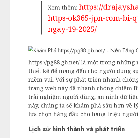
https://drajays
Xem thêm:
https-ok365-jpn-com-bi-
ngay-19-2025/
https://pg88.gb.net/ là một trong những 
thiết kế để mang đến cho người dùng s
niềm vui. Với sự phát triển nhanh chóng
trang web này đã nhanh chóng chiếm lĩ
trải nghiệm người dùng, an ninh dữ liệu
này, chúng ta sẽ khám phá sâu hơn về lý 
lựa chọn hàng đầu cho hàng triệu người
Lịch sử hình thành và phát triển