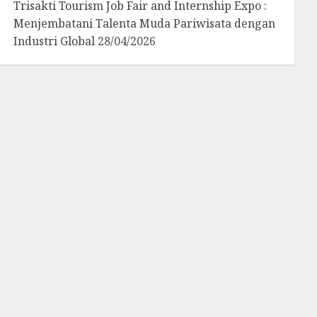
Trisakti Tourism Job Fair and Internship Expo :
Menjembatani Talenta Muda Pariwisata dengan
Industri Global
28/04/2026