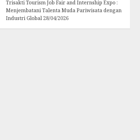
Trisakti Tourism Job Fair and Internship Expo :
Menjembatani Talenta Muda Pariwisata dengan
Industri Global
28/04/2026