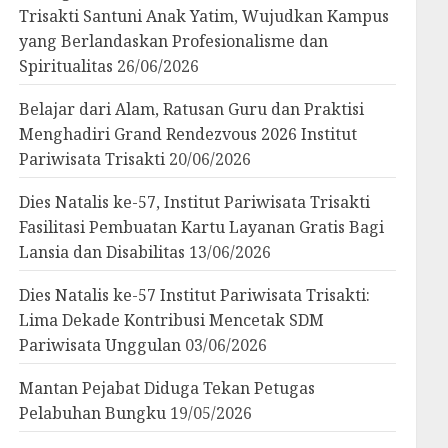
Trisakti Santuni Anak Yatim, Wujudkan Kampus
yang Berlandaskan Profesionalisme dan
Spiritualitas
26/06/2026
Belajar dari Alam, Ratusan Guru dan Praktisi
Menghadiri Grand Rendezvous 2026 Institut
Pariwisata Trisakti
20/06/2026
Dies Natalis ke-57, Institut Pariwisata Trisakti
Fasilitasi Pembuatan Kartu Layanan Gratis Bagi
Lansia dan Disabilitas
13/06/2026
Dies Natalis ke-57 Institut Pariwisata Trisakti:
Lima Dekade Kontribusi Mencetak SDM
Pariwisata Unggulan
03/06/2026
Mantan Pejabat Diduga Tekan Petugas
Pelabuhan Bungku
19/05/2026