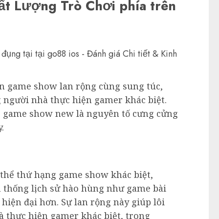
ất Lượng Trò Chơi phía trên
ện game show lan rộng cùng sung túc,
ng người nhà thực hiện gamer khác biệt.
o game show new là nguyên tố cưng cửng
.
thể thứ hạng game show khác biệt,
thống lịch sử hào hùng như game bài
hiện đại hơn. Sự lan rộng này giúp lôi
 thực hiện gamer khác biệt, trong