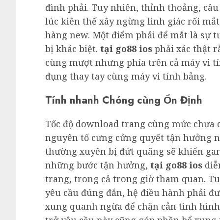
đình phải. Tuy nhiên, thỉnh thoảng, câu
lúc kiên thế xây ngừng linh giác rối mắt
hàng new. Một điểm phải để mắt là sự t
bị khác biệt.
tại go88 ios
phải xác thật 
cùng mượt nhưng phía trên cả máy vi tí
đụng thay tay cùng máy vi tính bảng.
Tính nhanh Chóng cùng Ổn Định
Tốc độ download trang cùng mức chưa c
nguyên tố cưng cửng quyết tận hưởng n
thường xuyên bị đứt quãng sẽ khiến g
những bước tận hưởng,
tại go88 ios
diễn
trang, trong cả trong giờ tham quan. T
yêu cầu đúng đắn, hệ điều hành phải đượ
xung quanh ngừa để chặn cản tình hình 