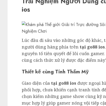
Trải Nghiệm Người Dùng cù
ios
Lúc đầu đi sâu vào những góc độ khác, 
người dùng hàng phía trên
tại go88 ios
nguyên tố tiên quyết để lôi cuốn gamer.
cùng cách thức xử lý được đặc điểm này
Thiết kế cùng Tính Thẩm Mỹ
Giao diện của
tại go88 ios
được ngoại hì
phối hợp, chưa khiến cạnh tranh tính đế
chọn kiếm những game show cùng kỹ nă
mục hợp lý giúp gamer nóng vội tiếp cậ