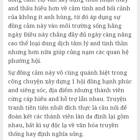
and thấu hiểu hơn về cảm tình and bối cảnh
của không ít anh hùng, từ đó áp dụng sự
đồng cảm này vào môi trường sống hằng
ngày. Điều này chẳng đầy đủ ngày càng nâng
cao thể loại dung dịch tâm lý and tinh thần
nhưng hơn nữa giúp củng nạm các quan hệ
phường hội.
Sự đồng cảm này vô cùng quánh biệt trong
công chuyện xây dựng 1 hội đồng hạnh phúc
and siêng sóc, địa điểm nhưng thành viên
cứng cáp hiểu and hỗ trợ lẫn nhau. Truyện
tranh tiên tiến nhất đích thực là cầu nối để
đoàn kết các thành viên làn da đình lại gồm
nhau, bất kì sự độc lạ về văn hóa truyền
thống hay định nghĩa sống.