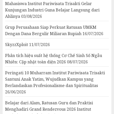
Mahasiswa Institut Pariwisata Trisakti Gelar
Kunjungan Industri Guna Belajar Langsung dari
Ahlinya
03/08/2026
Grup Perusahaan Siap Perkuat Ratusan UMKM
Dengan Dana Bergulir Miliaran Rupiah
16/07/2026
SkyzzXploit
11/07/2026
Phân tích hiệu suất hệ thống Cơ Chế Sinh Số Ngẫu
Nhiên: Cập nhật toàn diện 2026
08/07/2026
Peringati 10 Muharram Institut Pariwisata Trisakti
Santuni Anak Yatim, Wujudkan Kampus yang
Berlandaskan Profesionalisme dan Spiritualitas
26/06/2026
Belajar dari Alam, Ratusan Guru dan Praktisi
Menghadiri Grand Rendezvous 2026 Institut