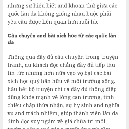
nhưng sự hiểu biết and khoan thứ giữa các
quốc làn da không giống nhau buộc phải
yêu cầu được liên quan hơn mỗi lúc.
Câu chuyện and bài xích học từ các quốc làn
da
Thông qua đầy đủ câu chuyện trong truyện
tranh, du khách đọc chẳng đầy đủ tiếp thu
tin tức nhưng hơn nữa vẹo vọ bạt các bài
xích học quý hãn hữu về môi trường sống.
hầu hết bộ truyện chỉ ra đầy đủ thông điệp
dũng khỏe mạnh về lòng can trương, tình
chiều chấp thừa nhận, sự hy sinh and nghĩa
vụ and trách nhiệm, giúp thành viên làn da
đình đọc suy ngẫm về giá chữa trị môi