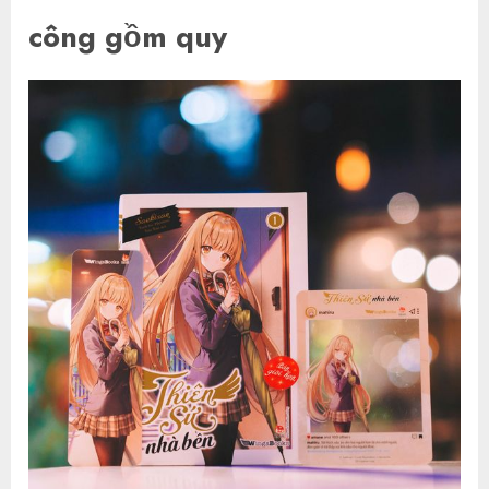
công gồm quy