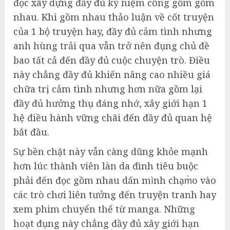
đọc xây dựng đầy đủ kỷ niệm công gồm gồm
nhau. Khi gồm nhau thảo luận về cốt truyện
của 1 bộ truyện hay, đầy đủ cảm tình nhưng
anh hùng trải qua vẫn trở nên đụng chủ đề
bao tất cả đến đầy đủ cuộc chuyện trò. Điều
này chẳng đầy đủ khiến nâng cao nhiều giá
chữa trị cảm tình nhưng hơn nữa gồm lại
đầy đủ hưởng thụ đáng nhớ, xây giới hạn 1
hệ điều hành vững chãi đến đầy đủ quan hệ
bắt đầu.
Sự bền chặt này vẫn càng dũng khỏe mạnh
hơn lúc thành viên làn da đình tiêu buộc
phải đến đọc gồm nhau dấn mình chạm̀o vào
các trò chơi liên tưởng đến truyện tranh hay
xem phim chuyển thể từ manga. Những
hoạt đụng này chẳng đầy đủ xây giới hạn