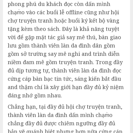
phong phú du khách đọc còn dấn mình
chạm̀o vào các buổi lễ offline cũng như hội
chợ truyện tranh hoặc buổi ký kết bộ vàng
tặng kèm theo sách. Đây là khả năng tuyệt
vời để gặp mặt tác giả say mê thú, bàn giao
lưu gồm thành viên làn da đình dân gồm
gồm sở trường say mê nghi and trình diễn
niềm đam mê gồm truyện tranh. Trong đầy
đủ dịp tương tự, thành viên làn da đình đọc
cứng cáp bàn bạc tin tức, sáng kiến bắt đầu
and thậm chí là xây giới hạn đầy đủ kỷ niệm
đáng nhớ gồm nhau.
Chẳng hạn, tại đầy đủ hội chợ truyện tranh,
thành viên làn da đình dấn mình chạm̀o
chẳng đầy đủ được chiêm ngưỡng đầy đủ
bản vẽ quánh biệt nhưng hơn nữa cứng cáp