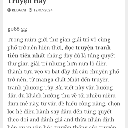
Truyện Hay
REDAKSI
12/07/2024
go88 gg
Trong núm giới thư giãn giải trí vô cùng
phổ trở nên hiện thời,
đọc truyện tranh
tiên tiến nhất
chẳng đầy đủ là túng quyết
thư giãn giải trí nhưng hơn nữa lộ diện
thành tựu vẹo vọ bạt đầy đủ câu chuyện phổ
trở nên, từ manga chất Nhật đến truyện
tranh phương Tây. Bài viết này vẫn hướng
dẫn du khách hưởng thụ về tối nhiều niềm
đam mê này, từ vấn đề hiểu công năng, chọn
lọc hệ điều hành say đắm đến túng quyết
theo dõi and đánh giá and thừa nhận định
liên quan văn hóa truyền thống của truyện