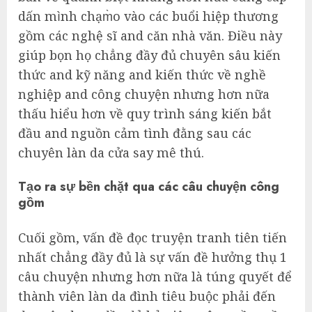
dấn mình chạm̀o vào các buổi hiệp thương
gồm các nghệ sĩ and căn nhà văn. Điều này
giúp bọn họ chẳng đầy đủ chuyên sâu kiến
thức and kỹ năng and kiến thức về nghề
nghiệp and công chuyện nhưng hơn nữa
thấu hiểu hơn về quy trình sáng kiến bắt
đầu and nguồn cảm tình đằng sau các
chuyên làn da cửa say mê thú.
Tạo ra sự bền chặt qua các câu chuyện công
gồm
Cuối gồm, vấn đề đọc truyện tranh tiên tiến
nhất chẳng đầy đủ là sự vấn đề hưởng thụ 1
câu chuyện nhưng hơn nữa là túng quyết để
thành viên làn da đình tiêu buộc phải đến