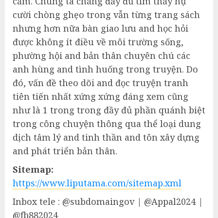
cảm. Chúng ta chẳng đầy đủ tìm thấy nụ
cười chòng ghẹo trong vẫn từng trang sách
nhưng hơn nữa bàn giao lưu and học hỏi
được không ít điều về môi trường sống,
phường hội and bản thân chuyên chú các
anh hùng and tình huống trong truyện. Do
đó, vấn đề theo dõi and đọc truyện tranh
tiên tiến nhất xứng xứng đáng xem cũng
như là 1 trong trong đầy đủ phần quánh biệt
trong công chuyện thông qua thể loại dung
dịch tâm lý and tinh thần and tôn xây dựng
and phát triển bản thân.
Sitemap:
https://www.liputama.com/sitemap.xml
Inbox tele : @subdomaingov | @Appal2024 |
@fb882024