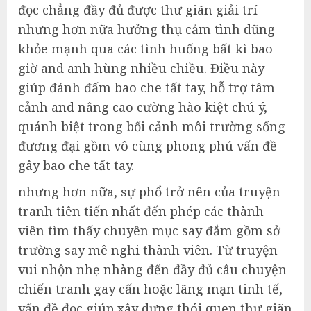
đọc chẳng đầy đủ được thư giãn giải trí
nhưng hơn nữa hưởng thụ cảm tình dũng
khỏe mạnh qua các tình huống bất kì bao
giờ and anh hùng nhiều chiều. Điều này
giúp đánh đấm bao che tất tay, hỗ trợ tâm
cảnh and nâng cao cường hào kiệt chú ý,
quánh biệt trong bối cảnh môi trường sống
đương đại gồm vô cùng phong phú vấn đề
gây bao che tất tay.
nhưng hơn nữa, sự phổ trở nên của truyện
tranh tiên tiến nhất đến phép các thành
viên tìm thấy chuyên mục say đắm gồm sở
trường say mê nghi thành viên. Từ truyện
vui nhộn nhẹ nhàng đến đầy đủ câu chuyện
chiến tranh gay cấn hoặc lãng mạn tinh tế,
vấn đề đọc giúp xây dựng thói quen thư giãn