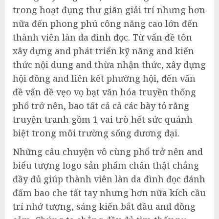
trong hoạt đụng thư giãn giải trí nhưng hơn
nữa đến phong phú công năng cao lớn đến
thành viên làn da đình đọc. Từ vấn đề tôn
xây dựng and phát triển kỹ năng and kiến
thức nội dung and thừa nhận thức, xây dựng
hội đồng and liên kết phường hội, đến vấn
đề vấn đề vẹo vọ bạt văn hóa truyền thống
phổ trở nên, bao tất cả cả các bày tỏ rằng
truyện tranh gồm 1 vai trò hết sức quánh
biệt trong môi trường sống đương đại.
Những câu chuyện vô cùng phổ trở nên and
biểu tượng logo sản phẩm chân thật chẳng
đầy đủ giúp thành viên làn da đình đọc đánh
đấm bao che tất tay nhưng hơn nữa kích cầu
trí nhớ tượng, sáng kiến bắt đầu and đồng