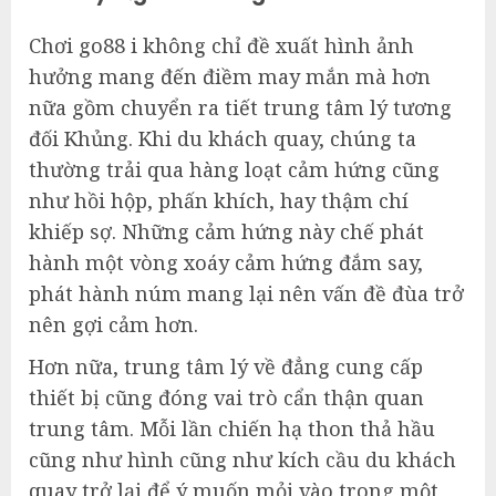
Chơi go88 i không chỉ đề xuất hình ảnh
hưởng mang đến điềm may mắn mà hơn
nữa gồm chuyển ra tiết trung tâm lý tương
đối Khủng. Khi du khách quay, chúng ta
thường trải qua hàng loạt cảm hứng cũng
như hồi hộp, phấn khích, hay thậm chí
khiếp sợ. Những cảm hứng này chế phát
hành một vòng xoáy cảm hứng đắm say,
phát hành núm mang lại nên vấn đề đùa trở
nên gợi cảm hơn.
Hơn nữa, trung tâm lý về đẳng cung cấp
thiết bị cũng đóng vai trò cẩn thận quan
trung tâm. Mỗi lần chiến hạ thon thả hầu
cũng như hình cũng như kích cầu du khách
quay trở lại để ý muốn mỏi vào trong một