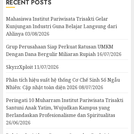
RECENT POSTS
Mahasiswa Institut Pariwisata Trisakti Gelar
Kunjungan Industri Guna Belajar Langsung dari
Ahlinya
03/08/2026
Grup Perusahaan Siap Perkuat Ratusan UMKM
Dengan Dana Bergulir Miliaran Rupiah
16/07/2026
SkyzzXploit
11/07/2026
Phân tích hiệu suất hệ thống Cơ Chế Sinh Số Ngẫu
Nhiên: Cập nhật toàn diện 2026
08/07/2026
Peringati 10 Muharram Institut Pariwisata Trisakti
Santuni Anak Yatim, Wujudkan Kampus yang
Berlandaskan Profesionalisme dan Spiritualitas
26/06/2026