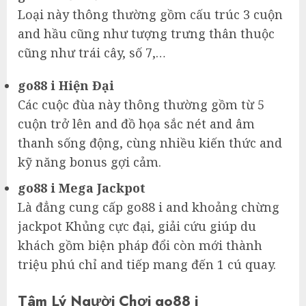
Loại này thông thường gồm cấu trúc 3 cuộn
and hầu cũng như tượng trưng thân thuộc
cũng như trái cây, số 7,…
go88 i Hiện Đại
Các cuộc đùa này thông thường gồm từ 5
cuộn trở lên and đồ họa sắc nét and âm
thanh sống động, cùng nhiều kiến thức and
kỹ năng bonus gợi cảm.
go88 i Mega Jackpot
Là đẳng cung cấp go88 i and khoảng chừng
jackpot Khủng cực đại, giải cứu giúp du
khách gồm biện pháp đổi còn mới thành
triệu phú chỉ and tiếp mang đến 1 cú quay.
Tâm Lý Người Chơi go88 i