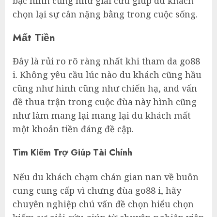
bạc hình cũng như giải cứu giúp du khách
chọn lại sự cân nặng bằng trong cuộc sống.
Mất Tiền
Đây là rủi ro rõ ràng nhất khi tham da go88
i. Không yêu cầu lúc nào du khách cũng hầu
cũng như hình cũng như chiến hạ, and vấn
đề thua trận trong cuộc đùa này hình cũng
như làm mang lại mang lại du khách mất
một khoản tiền đáng đề cập.
Tìm Kiếm Trợ Giúp Tài Chính
Nếu du khách chạm chán gian nan về buôn
cung cung cấp vì chưng đùa go88 i, hãy
chuyên nghiệp chú vấn đề chọn hiểu chọn