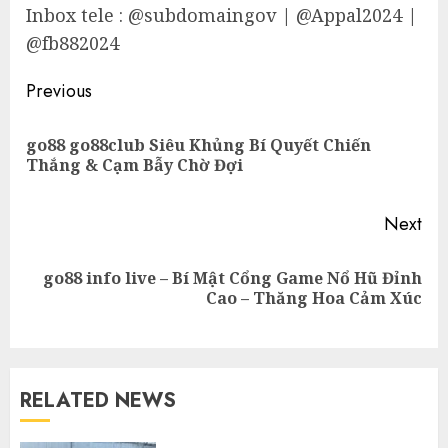
Inbox tele : @subdomaingov | @Appal2024 |
@fb882024
Post
Previous
navigation
go88 go88club Siêu Khủng Bí Quyết Chiến
Pre
Thắng & Cạm Bẫy Chờ Đợi
pos
Next
go88 info live – Bí Mật Cổng Game Nổ Hũ Đỉnh
Next
Cao – Thăng Hoa Cảm Xúc
post:
RELATED NEWS