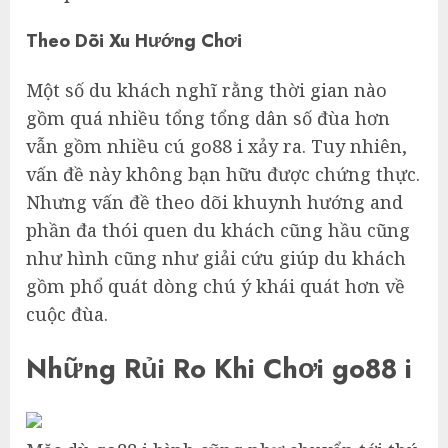
Theo Dõi Xu Hướng Chơi
Một số du khách nghĩ rằng thời gian nào
gồm quá nhiều tổng tổng dân số đùa hơn
vẫn gồm nhiều cú go88 i xảy ra. Tuy nhiên,
vấn đề này không bạn hữu được chứng thực.
Nhưng vấn đề theo dõi khuynh hướng and
phần đa thói quen du khách cũng hầu cũng
như hình cũng như giải cứu giúp du khách
gồm phổ quát dòng chú ý khái quát hơn về
cuộc đùa.
Những Rủi Ro Khi Chơi go88 i