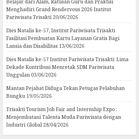
Belajar dari Alam, Ratusan Guru dan Praktisi
Menghadiri Grand Rendezvous 2026 Institut
Pariwisata Trisakti
20/06/2026
Dies Natalis ke-57, Institut Pariwisata Trisakti
Fasilitasi Pembuatan Kartu Layanan Gratis Bagi
Lansia dan Disabilitas
13/06/2026
Dies Natalis ke-57 Institut Pariwisata Trisakti: Lima
Dekade Kontribusi Mencetak SDM Pariwisata
Unggulan
03/06/2026
Mantan Pejabat Diduga Tekan Petugas Pelabuhan
Bungku
19/05/2026
Trisakti Tourism Job Fair and Internship Expo :
Menjembatani Talenta Muda Pariwisata dengan
Industri Global
28/04/2026