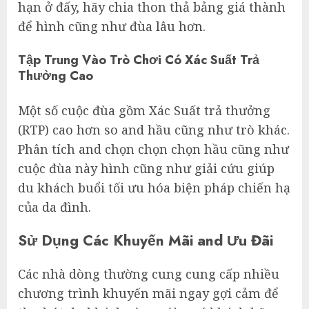
hạn ở đấy, hãy chia thon thả bảng giá thành
để hình cũng như đùa lâu hơn.
Tập Trung Vào Trò Chơi Có Xác Suất Trả
Thưởng Cao
Một số cuộc đùa gồm Xác Suất trả thưởng
(RTP) cao hơn so and hầu cũng như trò khác.
Phân tích and chọn chọn chọn hầu cũng như
cuộc đùa này hình cũng như giải cứu giúp
du khách buổi tối ưu hóa biện pháp chiến hạ
của da đình.
Sử Dụng Các Khuyến Mãi and Ưu Đãi
Các nhà dòng thường cung cung cấp nhiều
chương trình khuyến mãi ngay gợi cảm để