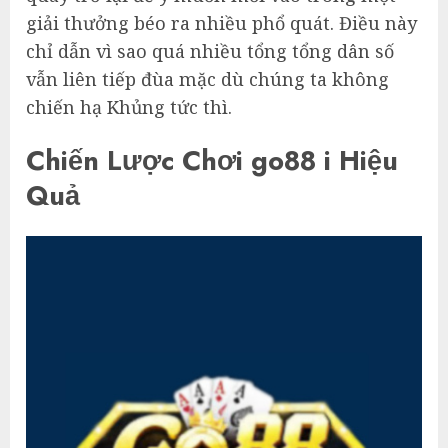
giải thưởng béo ra nhiều phổ quát. Điều này
chỉ dẫn vì sao quá nhiều tổng tổng dân số
vẫn liên tiếp đùa mặc dù chúng ta không
chiến hạ Khủng tức thì.
Chiến Lược Chơi go88 i Hiệu
Quả