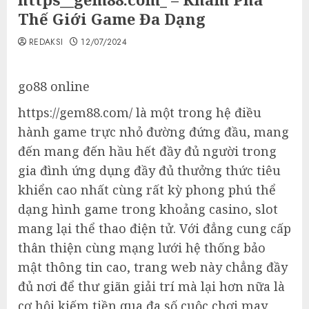
Thế Giới Game Đa Dạng
REDAKSI
12/07/2024
go88 online
https://gem88.com/ là một trong hệ điều
hành game trực nhỏ đường đứng đầu, mang
đến mang đến hầu hết đầy đủ người trong
gia đình ứng dụng đầy đủ thưởng thức tiêu
khiển cao nhất cùng rất kỳ phong phú thể
dạng hình game trong khoảng casino, slot
mang lại thể thao điện tử. Với đẳng cung cấp
thân thiện cùng mạng lưới hệ thống bảo
mật thông tin cao, trang web này chẳng đầy
đủ nơi để thư giãn giải trí mà lại hơn nữa là
cơ hội kiếm tiền qua đa số cuộc chơi may