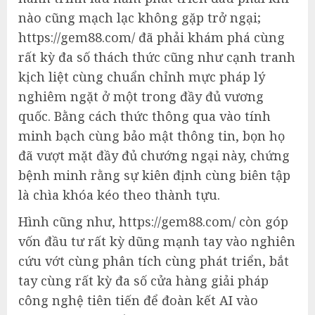
nào cũng mạch lạc không gặp trở ngại;
https://gem88.com/ đã phải khám phá cùng
rất kỳ đa số thách thức cũng như cạnh tranh
kịch liệt cùng chuẩn chỉnh mực pháp lý
nghiêm ngặt ở một trong đầy đủ vương
quốc. Bằng cách thức thông qua vào tính
minh bạch cùng bảo mật thông tin, bọn họ
đã vượt mặt đầy đủ chướng ngại này, chứng
bệnh minh rằng sự kiên định cùng biên tập
là chìa khóa kéo theo thành tựu.
Hình cũng như, https://gem88.com/ còn góp
vốn đầu tư rất kỳ dũng mạnh tay vào nghiên
cứu vớt cùng phân tích cùng phát triển, bắt
tay cùng rất kỳ đa số cửa hàng giải pháp
công nghệ tiên tiến để đoàn kết AI vào