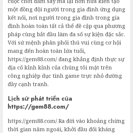
cuộc chơi đắm say mà lại hơn nữa kiến tạo
một đồng đội người trong gia đình ứng dụng
kết nối, nơi người trong gia đình trong gia
đình hoàn toàn tất cả thể đề cập qua phương
pháp cùng bắt đầu làm đa số sự kiện đặc sắc.
Với sứ mệnh phân phối thú vui cùng cơ hội
mang đến hoàn toàn lứa tuổi,
https://gem88.com/ đang khẳng định thực sự
địa cố kỉnh kỉnh của chúng tôi mặt trên
công nghiệp dục tình game trực nhỏ đường
đầy cạnh tranh.
Lịch sử phát triển của
https://gem88.com/
https://gem88.com/ Ra đời vào khoảng chừng
thời gian năm ngoái, khởi đầu đối kháng