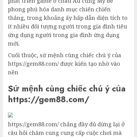
phát triển game ở châu Âu cùng Mỹ để
phong phú hóa danh mục chiến chiến
thắng, trong khoảng ấy hấp dẫn diện tích to
ít nhiều đối tượng người trong gia đình tiêu
ứng dụng người trong gia đình ứng dụng
mới.
Cuối thuộc, sứ mệnh cùng chiếc chú ý của
https://gem88.com/ được kiến tạo nhờ vào
nền
Sứ mệnh cùng chiếc chú ý của
https://gem88.com/
https://gem88.com/ chẳng đầy đủ dừng lại ở
câu hỏi chăm cung cung cấp cuộc chơi mà