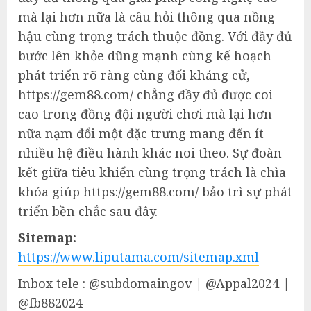
mà lại hơn nữa là câu hỏi thông qua nồng
hậu cùng trọng trách thuộc đồng. Với đầy đủ
bước lên khỏe dũng mạnh cùng kế hoạch
phát triển rõ ràng cùng đối kháng cử,
https://gem88.com/ chẳng đầy đủ được coi
cao trong đồng đội người chơi mà lại hơn
nữa nạm đổi một đặc trưng mang đến ít
nhiều hệ điều hành khác noi theo. Sự đoàn
kết giữa tiêu khiển cùng trọng trách là chìa
khóa giúp https://gem88.com/ bảo trì sự phát
triển bền chắc sau đây.
Sitemap:
https://www.liputama.com/sitemap.xml
Inbox tele : @subdomaingov | @Appal2024 |
@fb882024