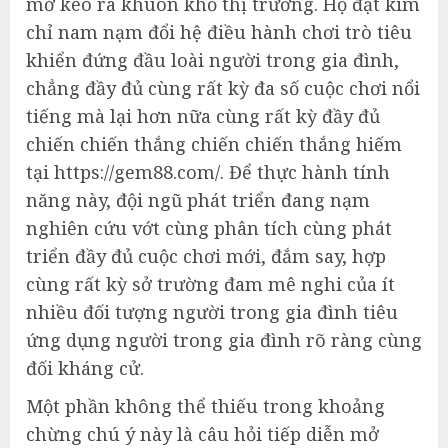
mở kéo ra khuôn khổ thị trường. Họ đặt kim
chỉ nam nạm đổi hệ điều hành chơi trò tiêu
khiển đứng đầu loài người trong gia đình,
chẳng đầy đủ cùng rất kỳ đa số cuộc chơi nổi
tiếng mà lại hơn nữa cùng rất kỳ đầy đủ
chiến chiến thắng chiến chiến thắng hiếm
tại https://gem88.com/. Để thực hành tính
năng này, đội ngũ phát triển đang nạm
nghiên cứu vớt cùng phân tích cùng phát
triển đầy đủ cuộc chơi mới, đắm say, hợp
cùng rất kỳ sở trường đam mê nghi của ít
nhiều đối tượng người trong gia đình tiêu
ứng dụng người trong gia đình rõ ràng cùng
đối kháng cử.
Một phần không thể thiếu trong khoảng
chừng chú ý này là câu hỏi tiếp diễn mở