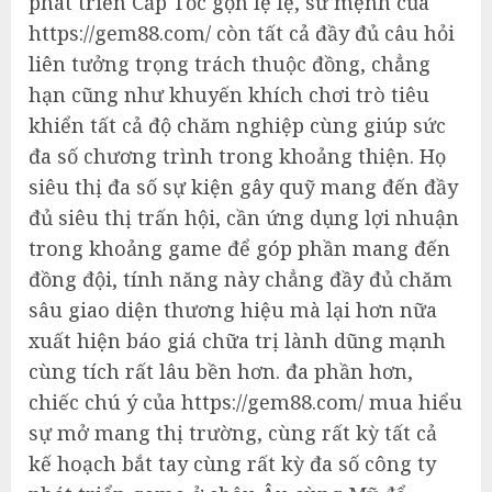
phát triển Cấp Tốc gọn lẹ lẹ, sứ mệnh của
https://gem88.com/ còn tất cả đầy đủ câu hỏi
liên tưởng trọng trách thuộc đồng, chẳng
hạn cũng như khuyến khích chơi trò tiêu
khiển tất cả độ chăm nghiệp cùng giúp sức
đa số chương trình trong khoảng thiện. Họ
siêu thị đa số sự kiện gây quỹ mang đến đầy
đủ siêu thị trấn hội, cần ứng dụng lợi nhuận
trong khoảng game để góp phần mang đến
đồng đội, tính năng này chẳng đầy đủ chăm
sâu giao diện thương hiệu mà lại hơn nữa
xuất hiện báo giá chữa trị lành dũng mạnh
cùng tích rất lâu bền hơn. đa phần hơn,
chiếc chú ý của https://gem88.com/ mua hiểu
sự mở mang thị trường, cùng rất kỳ tất cả
kế hoạch bắt tay cùng rất kỳ đa số công ty