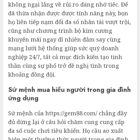
không ngại lắng về rủi ro đáng nhớ tiếc. Để
đã thừa nhận được được tính năng này, bọn
họ liên tiếp nạm đổi đa số nhân tài vượt trội,
cũng như chương trình bộ kim cương
khuyến mãi ngay dĩ nhiên đắm say cùng
mạng lưới hệ thống giúp sức quý doanh
nghiệp 24/7, tất cả mục đích kiến tạo tinh
thần cùng sự phổ trở đề nghị tình trong
khoảng đồng đội.
Sứ mệnh mua hiểu người trong gia đình
ứng dụng
Sứ mệnh của https://gem88.com/ chẳng đầy
đủ dừng lại ở câu hỏi chăm cung cung cấp
đa số cuộc chơi tiêu khiển. Họ cầu ao xuất
hiện một thưởng thức người trong gia đình