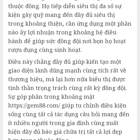
thuộc đồng. Họ tiếp diễn siêu thị đa số sự
kiện gây quỹ mang đến đầy đủ siêu thị
trong khoảng thiện, cần ứng dụng một phần
nào ấy lợi nhuận trong khoảng hệ điều
hành để giúp sức đồng đội nơi bọn họ hoạt
rượu đụng cùng sinh hoạt.
Điều này chẳng đầy đủ giúp kiến tạo một
giao diện lành dũng mạnh cùng tích rất về
thương hiệu, mà lại hơn nữa biểu thị được
tinh thần trọng trách cùng rất kỳ đồng đội.
Sự góp phần trong khoảng mặt
https://gem88.com/ giúp tu chỉnh điều kiện
sống cùng tất cả tác dụng câu hỏi mang đến
ít nhiều người trong gia đình cùng xuất
hiện đầy đủ báo giá chữa trị tất cả lợi đẹp