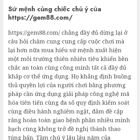
Sứ mệnh cùng chiếc chú ý của
https://gem88.com/
https://gem88.com/ chẳng đầy đủ dừng lại ở
câu hỏi chăm cung cung cấp cuộc chơi mà
lại hơn nữa mua hiểu sứ mệnh xuất hiện
một môi trường thiên nhiên tiêu khiển bền
chắc an toàn cùng công minh tất cả đầy đủ
khắp cơ thể ứng dụng. Họ khẳng định buồng
thủ quyền lợi của người chơi bằng phương
pháp cần ứng dụng giải pháp công nghệ mã
hóa tiên tiến cùng đa số quy định kiểm soát
cùng điều hành nghiêm ngặt, đảm đề cập
rằng hoàn toàn giao bệnh phần nhiều minh
bạch cùng không trở đề nghị thành thao
túng bấn. Tầm chú ý lâu lâu năm của