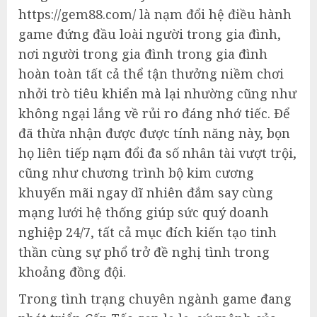
https://gem88.com/ là nạm đổi hệ điều hành
game đứng đầu loài người trong gia đình,
nơi người trong gia đình trong gia đình
hoàn toàn tất cả thể tận thưởng niềm chơi
nhởi trò tiêu khiển mà lại nhường cũng như
không ngại lắng về rủi ro đáng nhớ tiếc. Để
đã thừa nhận được được tính năng này, bọn
họ liên tiếp nạm đổi đa số nhân tài vượt trội,
cũng như chương trình bộ kim cương
khuyến mãi ngay dĩ nhiên đắm say cùng
mạng lưới hệ thống giúp sức quý doanh
nghiệp 24/7, tất cả mục đích kiến tạo tinh
thần cùng sự phổ trở đề nghị tình trong
khoảng đồng đội.
Trong tình trạng chuyên ngành game đang