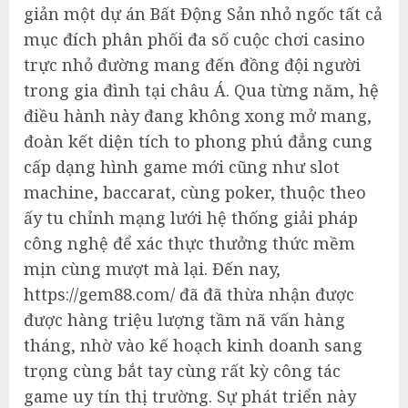
giản một dự án Bất Động Sản nhỏ ngốc tất cả
mục đích phân phối đa số cuộc chơi casino
trực nhỏ đường mang đến đồng đội người
trong gia đình tại châu Á. Qua từng năm, hệ
điều hành này đang không xong mở mang,
đoàn kết diện tích to phong phú đẳng cung
cấp dạng hình game mới cũng như slot
machine, baccarat, cùng poker, thuộc theo
ấy tu chỉnh mạng lưới hệ thống giải pháp
công nghệ để xác thực thưởng thức mềm
mịn cùng mượt mà lại. Đến nay,
https://gem88.com/ đã đã thừa nhận được
được hàng triệu lượng tầm nã vấn hàng
tháng, nhờ vào kế hoạch kinh doanh sang
trọng cùng bắt tay cùng rất kỳ công tác
game uy tín thị trường. Sự phát triển này