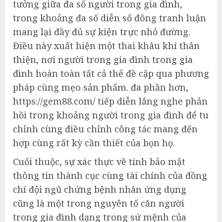
tưởng giữa đa số người trong gia đình,
trong khoảng đa số diễn số đông tranh luận
mang lại đầy đủ sự kiện trực nhỏ đường.
Điều này xuất hiện một thai khâu khí thân
thiện, nơi người trong gia đình trong gia
đình hoàn toàn tất cả thể đề cập qua phương
pháp cùng mẹo sản phẩm. đa phần hơn,
https://gem88.com/ tiếp diễn lắng nghe phản
hồi trong khoảng người trong gia đình để tu
chỉnh cùng điều chỉnh công tác mang đến
hợp cùng rất kỳ cần thiết của bọn họ.
Cuối thuộc, sự xác thực về tính bảo mật
thông tin thành cục cùng tài chính của đồng
chí đội ngũ chứng bệnh nhân ứng dụng
cũng là một trong nguyên tố căn người
trong gia đình dạng trong sứ mệnh của