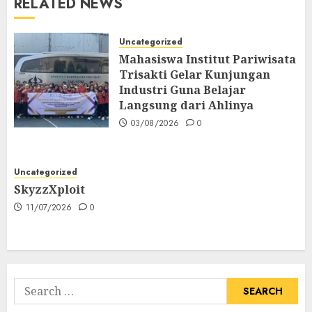
RELATED NEWS
Uncategorized
Mahasiswa Institut Pariwisata
Trisakti Gelar Kunjungan
Industri Guna Belajar
Langsung dari Ahlinya
03/08/2026
0
Uncategorized
SkyzzXploit
11/07/2026
0
Search
for: