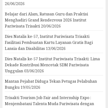
26/06/2026
Belajar dari Alam, Ratusan Guru dan Praktisi
Menghadiri Grand Rendezvous 2026 Institut
Pariwisata Trisakti
20/06/2026
Dies Natalis ke-57, Institut Pariwisata Trisakti
Fasilitasi Pembuatan Kartu Layanan Gratis Bagi
Lansia dan Disabilitas
13/06/2026
Dies Natalis ke-57 Institut Pariwisata Trisakti: Lima
Dekade Kontribusi Mencetak SDM Pariwisata
Unggulan
03/06/2026
Mantan Pejabat Diduga Tekan Petugas Pelabuhan
Bungku
19/05/2026
Trisakti Tourism Job Fair and Internship Expo :
Menjembatani Talenta Muda Pariwisata dengan