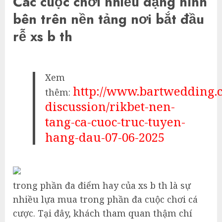
Các cuộc chơi nhiều dạng hình
bên trên nền tảng nơi bắt đầu
rễ xs b th
Xem
http://www.bartwedding.
thêm:
discussion/rikbet-nen-
tang-ca-cuoc-truc-tuyen-
hang-dau-07-06-2025
trong phần đa điểm hay của xs b th là sự
nhiều lựa mua trong phần đa cuộc chơi cá
cược. Tại đây, khách tham quan thậm chí