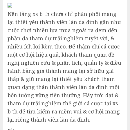
Nền tảng xs b th chưa chỉ phân phối mang
lại thiết yếu thành viên làn da đình gần như
cuộc chơi nhiều lựa mua ngoài ra đem đến
phần đa tham dự trải nghiệm tuyệt vời, &
nhiều ích lợi kèm theo. Để thậm chí cá cược
một cơ hội hiệu quả, khách tham quan đề
nghị nghiên cứu & phân tích, quản lý & điều
hành bảng giá thành mang lại sở hữu giá
thấp & giữ mang lại thiết yếu khách tham
quan dạng thân thành viên làn da đình một
bốn tưởng vững tiến thưởng. Hãy trôi dạt &
tham dự trải nghiệm thế giới cá cược tại xs
b th để tìm kiếm ra niềm vui & cơ hội mang
lại riêng thành viên làn da đình.