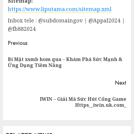
Sitemap:
https://www.liputama.com/sitemap.xml
Inbox tele : @subdomaingov | @Appal2024 |
@fb882024
Post
Previous
navigation
Bí Mật xsmb hom qua – Khám Phá Sức Mạnh &
Pre
Ứng Dụng Tiềm Năng
pos
Next
IWIN – Giải Mã Sức Hút Cổng Game
Next
Https__iwin.uk.com_
post: