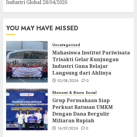
Industri Global
28/04/2026
YOU MAY HAVE MISSED
Uncategorized
Mahasiswa Institut Pariwisata
Trisakti Gelar Kunjungan
Industri Guna Belajar
Langsung dari Ahlinya
03/08/2026
0
Ekonomi & Bisnis
Sosial
Grup Perusahaan Siap
Perkuat Ratusan UMKM
Dengan Dana Bergulir
Miliaran Rupiah
16/07/2026
0