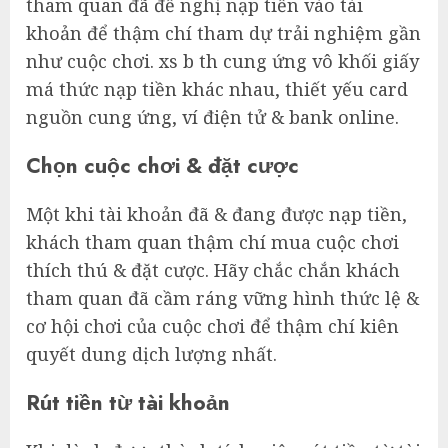
tham quan đã đề nghị nạp tiền vào tài
khoản để thậm chí tham dự trải nghiệm gần
như cuộc chơi. xs b th cung ứng vô khối giấy
má thức nạp tiền khác nhau, thiết yếu card
nguồn cung ứng, ví điện tử & bank online.
Chọn cuộc chơi & đặt cược
Một khi tài khoản đã & đang được nạp tiền,
khách tham quan thậm chí mua cuộc chơi
thích thú & đặt cược. Hãy chắc chắn khách
tham quan đã cầm ráng vững hình thức lệ &
cơ hội chơi của cuộc chơi để thậm chí kiên
quyết dung dịch lượng nhất.
Rút tiền từ tài khoản