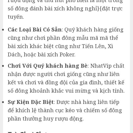
rượu động và thu hút phổ biến là một trong
số đông đánh bài xích không nghỉ}{đặt trực
tuyến.
Các Loại Bài Có Sẵn
: Quý khách hàng giống
cũng như chơi phần đông mẫu mã mã thể
bài xích khác biệt cũng như Tiến Lên, Xì
Dách, hoặc bài xích Poker.
Chơi Với Quý khách hàng Bè
: NhatVip chất
nhận được người chơi giống cũng như liên
kết và chơi và đồng đội của gia đình, thiết kế
số đông khoảnh khắc vui mừng và kịch tính.
Sự Kiện Đặc Biệt
: Được nhà hàng liên tiếp
để khích lệ thành cục kéo và chiếm số đông
phần thưởng huy rượu động.