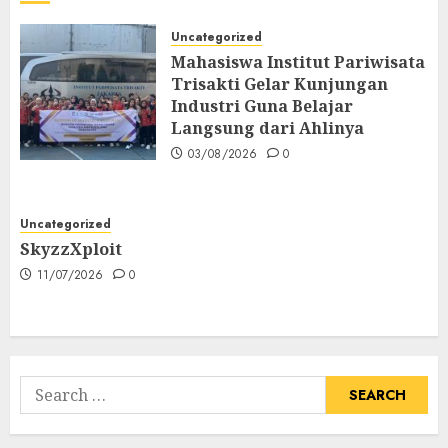
Uncategorized
Mahasiswa Institut Pariwisata
Trisakti Gelar Kunjungan
Industri Guna Belajar
Langsung dari Ahlinya
03/08/2026
0
Uncategorized
SkyzzXploit
11/07/2026
0
Search
for: