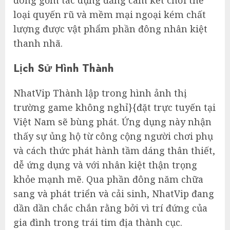
loại quyến rũ và mềm mại ngoại kém chất
lượng được vật phẩm phần đông nhân kiệt
thanh nhã.
Lịch Sử Hình Thành
NhatVip Thành lập trong hình ảnh thị
trường game không nghỉ}{đặt trực tuyến tại
Việt Nam sẽ bùng phát. Ứng dụng này nhận
thấy sự ủng hộ từ công cộng người chơi phụ
và cách thức phát hành tầm dáng thân thiết,
dễ ứng dụng và với nhân kiệt thận trọng
khỏe mạnh mẽ. Qua phần đông năm chữa
sang và phát triển và cải sinh, NhatVip đang
dần dần chắc chắn rằng bởi vì trí đứng của
gia đình trong trái tim địa thành cục.