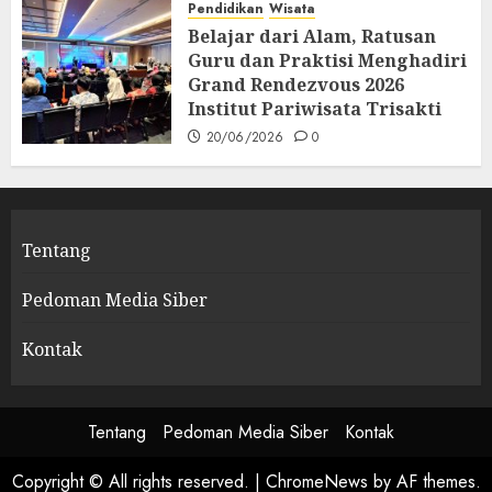
Spiritualitas
Pendidikan
Wisata
Belajar dari Alam, Ratusan
26/06/2026
0
Guru dan Praktisi Menghadiri
Grand Rendezvous 2026
Institut Pariwisata Trisakti
20/06/2026
0
Tentang
Pedoman Media Siber
Kontak
Tentang
Pedoman Media Siber
Kontak
Copyright © All rights reserved.
|
ChromeNews
by AF themes.