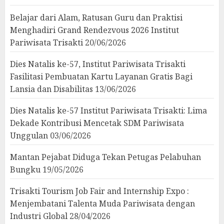
Belajar dari Alam, Ratusan Guru dan Praktisi
Menghadiri Grand Rendezvous 2026 Institut
Pariwisata Trisakti
20/06/2026
Dies Natalis ke-57, Institut Pariwisata Trisakti
Fasilitasi Pembuatan Kartu Layanan Gratis Bagi
Lansia dan Disabilitas
13/06/2026
Dies Natalis ke-57 Institut Pariwisata Trisakti: Lima
Dekade Kontribusi Mencetak SDM Pariwisata
Unggulan
03/06/2026
Mantan Pejabat Diduga Tekan Petugas Pelabuhan
Bungku
19/05/2026
Trisakti Tourism Job Fair and Internship Expo :
Menjembatani Talenta Muda Pariwisata dengan
Industri Global
28/04/2026