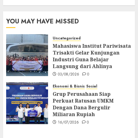
YOU MAY HAVE MISSED
Uncategorized
Mahasiswa Institut Pariwisata
Trisakti Gelar Kunjungan
Industri Guna Belajar
Langsung dari Ahlinya
03/08/2026
0
Ekonomi & Bisnis
Sosial
Grup Perusahaan Siap
Perkuat Ratusan UMKM
Dengan Dana Bergulir
Miliaran Rupiah
16/07/2026
0