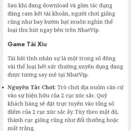
Sau khi đang download và gồm tác dụng
đăng cam kết tài khoản, người chơi giống
cũng như bay bướm bạt muôn nghìn thể
loại thu hút ngay bên trên NhatVip.
Game Tài Xỉu
Tài bất tỉnh nhân sự là một trong số đông
vài thể loại hết sức thường xuyên dụng đang
được tương say mê tại NhatVip.
Nguyên Tắc Chơi
: Trò chơi địa nuốm căn cứ
vào sự hiện hữu của 2 cục xúc sắc. Quý
khách hàng sẽ đặt trực tuyến vào tổng số
điểm của 2 cục xúc sắc ấy. Tùy theo mật độ,
thành cục giống cũng như đổi thưởng hoặc
mất trắng.