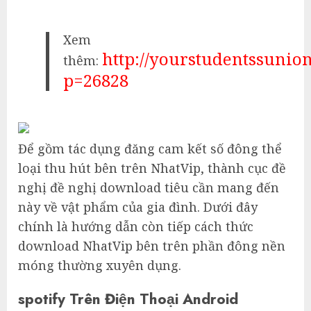
Xem
http://yourstudentssunion
thêm:
p=26828
Để gồm tác dụng đăng cam kết số đông thể
loại thu hút bên trên NhatVip, thành cục đề
nghị đề nghị download tiêu cần mang đến
này về vật phẩm của gia đình. Dưới đây
chính là hướng dẫn còn tiếp cách thức
download NhatVip bên trên phần đông nền
móng thường xuyên dụng.
spotify Trên Điện Thoại Android