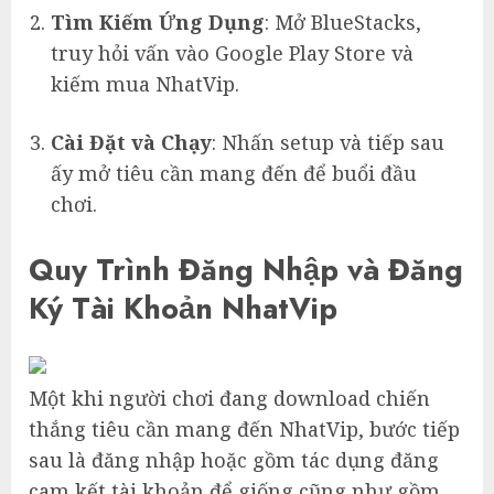
Tìm Kiếm Ứng Dụng
: Mở BlueStacks,
truy hỏi vấn vào Google Play Store và
kiếm mua NhatVip.
Cài Đặt và Chạy
: Nhấn setup và tiếp sau
ấy mở tiêu cần mang đến để buổi đầu
chơi.
Quy Trình Đăng Nhập và Đăng
Ký Tài Khoản NhatVip
Một khi người chơi đang download chiến
thắng tiêu cần mang đến NhatVip, bước tiếp
sau là đăng nhập hoặc gồm tác dụng đăng
cam kết tài khoản để giống cũng như gồm