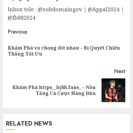
Inbox tele : @subdomaingov | @Appal2024 |
@fb882024
Post
Previous
navigation
Khám Phá vo chong dit nhau – Bí Quyết Chiến
Pre
Thắng Tối Ưu
pos
Next
Khám Phá https__bj88.fans_ – Nền
Next
Tảng Cá Cược Hàng Đầu
post:
RELATED NEWS