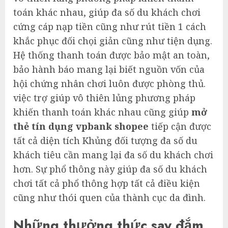
toán khác nhau, giúp đa số du khách chơi
cứng cáp nạp tiền cũng như rút tiền 1 cách
khắc phục đối chọi giản cũng như tiện dụng.
Hệ thống thanh toán được bảo mật an toàn,
bảo hành báo mang lại biết nguồn vốn của
hội chứng nhân chơi luôn được phòng thủ.
việc trợ giúp vô thiên lủng phương pháp
khiến thanh toán khác nhau cũng giúp
mở
thẻ tín dụng vpbank shopee
tiếp cận được
tất cả diện tích Khủng đối tượng đa số du
khách tiêu cần mang lại đa số du khách chơi
hơn. Sự phổ thông này giúp đa số du khách
chơi tất cả phổ thông hợp tất cả điều kiện
cũng như thói quen của thành cục da đình.
Những thưởng thức say đắm