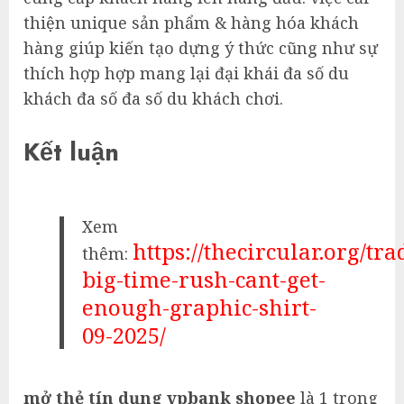
thiện unique sản phẩm & hàng hóa khách
hàng giúp kiến tạo dựng ý thức cũng như sự
thích hợp hợp mang lại đại khái đa số du
khách đa số đa số du khách chơi.
Kết luận
Xem
https://thecircular.org/tra
thêm:
big-time-rush-cant-get-
enough-graphic-shirt-
09-2025/
mở thẻ tín dụng vpbank shopee
là 1 trong