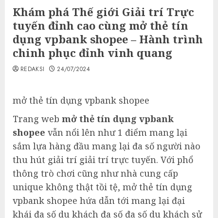
Khám phá Thế giới Giải trí Trực
tuyến đỉnh cao cùng mở thẻ tín
dụng vpbank shopee – Hành trình
chinh phục đỉnh vinh quang
REDAKSI
24/07/2024
mở thẻ tín dụng vpbank shopee
Trang web
mở thẻ tín dụng vpbank
shopee
vẫn nổi lên như 1 điểm mang lại
sắm lựa hàng đầu mang lại đa số người nào
thu hút giải trí giải trí trực tuyến. Với phổ
thông trò chơi cũng như nhà cung cấp
unique không thật tồi tệ, mở thẻ tín dụng
vpbank shopee hứa dẫn tới mang lại đại
khái đa số du khách đa số đa số du khách sử