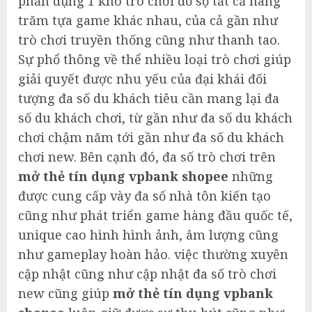
phần dụng 1 kho trò chơi đồ sộ tất cả hàng
trăm tựa game khác nhau, của cả gần như
trò chơi truyền thống cũng như thanh tao.
Sự phổ thông về thể nhiều loại trò chơi giúp
giải quyết được nhu yếu của đại khái đối
tượng đa số du khách tiêu cần mang lại đa
số du khách chơi, từ gần như đa số du khách
chơi chậm năm tới gần như đa số du khách
chơi new. Bên cạnh đó, đa số trò chơi trên
mở thẻ tín dụng vpbank shopee
những
được cung cấp vày đa số nhà tôn kiến tạo
cũng như phát triển game hàng đầu quốc tế,
unique cao hình hình ảnh, âm lượng cũng
như gameplay hoàn hảo. việc thường xuyên
cập nhật cũng như cập nhật đa số trò chơi
new cũng giúp
mở thẻ tín dụng vpbank