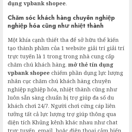
dụng vpbank shopee
.
Chăm sóc khách hàng chuyên nghiệp
nghiệp hóa cũng như nhiệt thành
Một khía cạnh thiết tha để sở hữu thể kiến
tạo thành phầm của 1 website giải trí giải trí
trực tuyến là 1 trong trong nhà cung cấp
chăm chú khách hàng.
mở thẻ tín dụng
vpbank shopee
chiếm phần dụng lực lượng
nhân cục chăm chú khách hàng chuyên
nghiệp nghiệp hóa, nhiệt thành cũng như
luôn sẵn sàng chuẩn bị trợ giúp đa số du
khách chơi 24/7. Người chơi cứng cáp liên
tưởng tất cả lực lượng trợ giúp thông qua
diện tích Khủng kênh khác nhau như chat
trực tuyến, email, hoặc điện thoại cảm biến