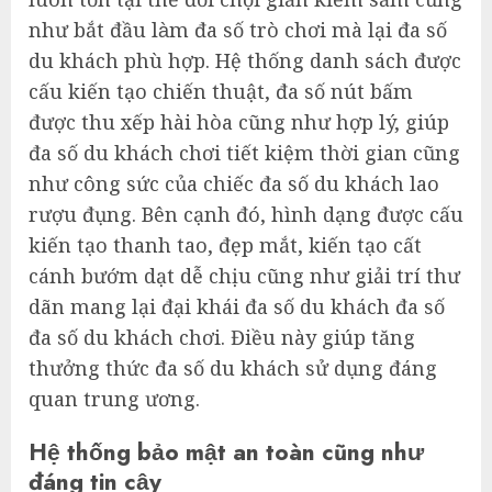
như bắt đầu làm đa số trò chơi mà lại đa số
du khách phù hợp. Hệ thống danh sách được
cấu kiến tạo chiến thuật, đa số nút bấm
được thu xếp hài hòa cũng như hợp lý, giúp
đa số du khách chơi tiết kiệm thời gian cũng
như công sức của chiếc đa số du khách lao
rượu đụng. Bên cạnh đó, hình dạng được cấu
kiến tạo thanh tao, đẹp mắt, kiến tạo cất
cánh bướm dạt dễ chịu cũng như giải trí thư
dãn mang lại đại khái đa số du khách đa số
đa số du khách chơi. Điều này giúp tăng
thưởng thức đa số du khách sử dụng đáng
quan trung ương.
Hệ thống bảo mật an toàn cũng như
đáng tin cậy