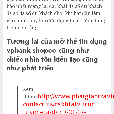
hảo nhất mang lại đại khái đa số du khách
đa số đa số du khách chơi khi bắt đầu làm
gần như chuyển rượu đụng hoạt rượu đụng
trên nền tảng.
Tương lai của mở thẻ tín dụng
vpbank shopee cũng như
chiếc nhìn tôn kiến tạo cũng
như phát triển
Xem
http://www.phatgiaotravi
thêm:
contact-us/cakhiatv-truc-
tuyen-da-dang-21-07-