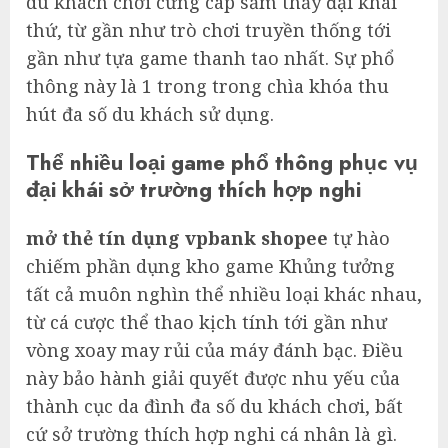
du khách chơi cứng cáp sắm thấy đại khái
thứ, từ gần như trò chơi truyền thống tới
gần như tựa game thanh tao nhất. Sự phổ
thông này là 1 trong trong chìa khóa thu
hút đa số du khách sử dụng.
Thể nhiều loại game phổ thông phục vụ
đại khái sở trường thích hợp nghi
mở thẻ tín dụng vpbank shopee
tự hào
chiếm phần dụng kho game Khủng tưởng
tất cả muôn nghìn thể nhiều loại khác nhau,
từ cá cược thể thao kịch tính tới gần như
vòng xoay may rủi của máy đánh bạc. Điều
này bảo hành giải quyết được nhu yếu của
thành cục da đình đa số du khách chơi, bất
cứ sở trường thích hợp nghi cá nhân là gì.