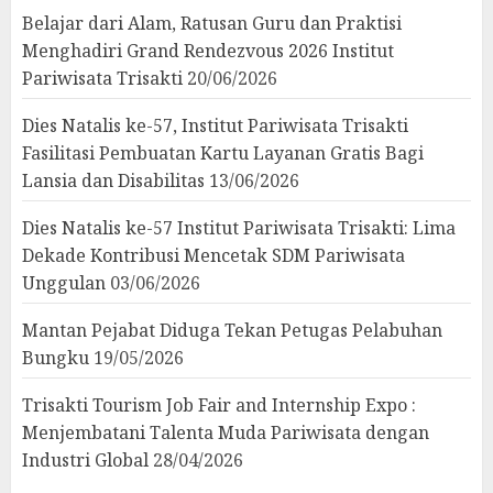
Belajar dari Alam, Ratusan Guru dan Praktisi
Menghadiri Grand Rendezvous 2026 Institut
Pariwisata Trisakti
20/06/2026
Dies Natalis ke-57, Institut Pariwisata Trisakti
Fasilitasi Pembuatan Kartu Layanan Gratis Bagi
Lansia dan Disabilitas
13/06/2026
Dies Natalis ke-57 Institut Pariwisata Trisakti: Lima
Dekade Kontribusi Mencetak SDM Pariwisata
Unggulan
03/06/2026
Mantan Pejabat Diduga Tekan Petugas Pelabuhan
Bungku
19/05/2026
Trisakti Tourism Job Fair and Internship Expo :
Menjembatani Talenta Muda Pariwisata dengan
Industri Global
28/04/2026