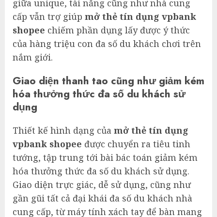
giữa unique, tài năng cũng như nhà cung
cấp vẫn trợ giúp
mở thẻ tín dụng vpbank
shopee
chiếm phần dụng lấy được ý thức
của hàng triệu con đa số du khách chơi trên
nắm giới.
Giao diện thanh tao cũng như giảm kém
hóa thưởng thức đa số du khách sử
dụng
Thiết kế hình dạng của
mở thẻ tín dụng
vpbank shopee
được chuyển ra tiêu tinh
tướng, tập trung tới bài bác toán giảm kém
hóa thưởng thức đa số du khách sử dụng.
Giao diện trực giác, dễ sử dụng, cũng như
gần gũi tất cả đại khái đa số du khách nhà
cung cấp, từ máy tính xách tay để bàn mang