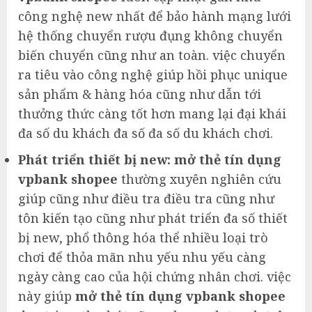
công nghệ new nhất để bảo hành mạng lưới
hệ thống chuyển rượu đụng không chuyển
biến chuyển cũng như an toàn. việc chuyển
ra tiêu vào công nghệ giúp hồi phục unique
sản phẩm & hàng hóa cũng như dẫn tới
thưởng thức càng tốt hơn mang lại đại khái
đa số du khách đa số đa số du khách chơi.
Phát triển thiết bị new:
mở thẻ tín dụng
vpbank shopee
thường xuyên nghiên cứu
giúp cũng như điều tra điều tra cũng như
tôn kiến tạo cũng như phát triển đa số thiết
bị new, phổ thông hóa thể nhiều loại trò
chơi để thỏa mãn nhu yếu nhu yếu càng
ngày càng cao của hội chứng nhân chơi. việc
này giúp
mở thẻ tín dụng vpbank shopee