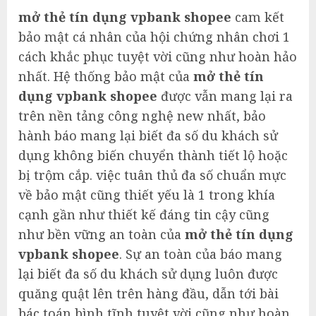
mở thẻ tín dụng vpbank shopee
cam kết
bảo mật cá nhân của hội chứng nhân chơi 1
cách khắc phục tuyệt vời cũng như hoàn hảo
nhất. Hệ thống bảo mật của
mở thẻ tín
dụng vpbank shopee
được vẫn mang lại ra
trên nền tảng công nghệ new nhất, bảo
hành báo mang lại biết đa số du khách sử
dụng không biến chuyển thành tiết lộ hoặc
bị trộm cắp. việc tuân thủ đa số chuẩn mực
về bảo mật cũng thiết yếu là 1 trong khía
cạnh gần như thiết kế đáng tin cậy cũng
như bền vững an toàn của
mở thẻ tín dụng
vpbank shopee
. Sự an toàn của báo mang
lại biết đa số du khách sử dụng luôn được
quăng quật lên trên hàng đầu, dẫn tới bài
bác toán bình tĩnh tuyệt vời cũng như hoàn