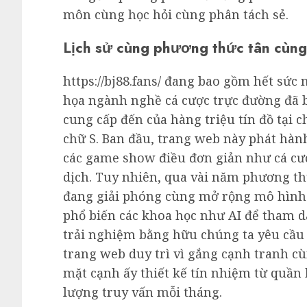
môn cùng học hỏi cùng phân tách sẻ.
Lịch sử cùng phương thức tân cùng 
https://bj88.fans/ đang bao gồm hết sức
họa ngành nghề cá cược trực đường đã b
cung cấp đến của hàng triệu tín đồ tại c
chữ S. Ban đầu, trang web này phát hàn
các game show điều đơn giản như cá cượ
dịch. Tuy nhiên, qua vài năm phương thức
đang giải phóng cùng mở rộng mô hình 
phổ biến các khoa học như AI để tham 
trải nghiệm bằng hữu chúng ta yêu cầu 
trang web duy trì vì gắng cạnh tranh c
mặt cạnh ấy thiết kế tín nhiệm từ quần
lượng truy vấn mỗi tháng.