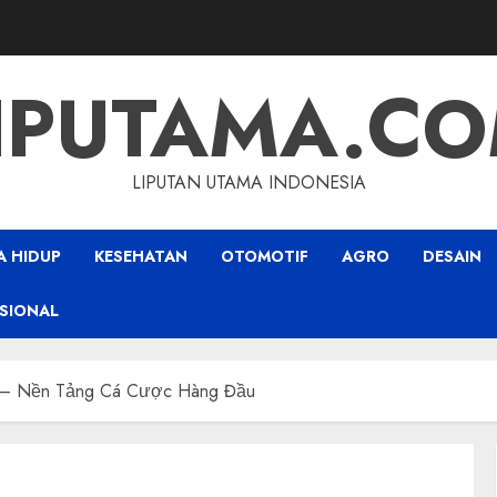
IPUTAMA.C
LIPUTAN UTAMA INDONESIA
A HIDUP
KESEHATAN
OTOMOTIF
AGRO
DESAIN
SIONAL
s_ – Nền Tảng Cá Cược Hàng Đầu