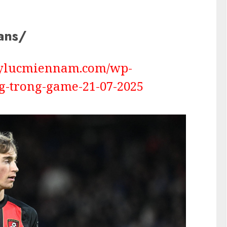
fans/
uylucmiennam.com/wp-
ng-trong-game-21-07-2025