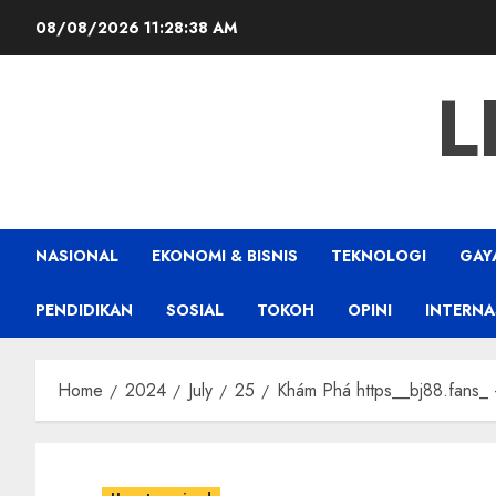
Skip
08/08/2026
11:28:39 AM
to
content
L
NASIONAL
EKONOMI & BISNIS
TEKNOLOGI
GAY
PENDIDIKAN
SOSIAL
TOKOH
OPINI
INTERNA
Home
2024
July
25
Khám Phá https__bj88.fan