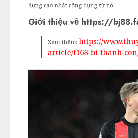
dụng cao nhất công dụng từ nó.
Giới thiệu về https://bj88.
https://www.th
Xem thêm:
article/f168-bi-thanh-co