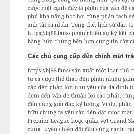
cược mặt cạnh đấy là phần của vấn đề c
phú khả năng học hỏi cùng phân tách s
anh tài cá nhân. Tổng thể, lịch sử dân t
https://bj88.fans/ phản chiếu sự ký kết 
bằng hữu chúng bền hơn cùng tin cậy cù
Các chủ cung cấp đến chính mặt trê
https://bj88.fans/ sản xuất một loạt ch
từ cá cược thể thao đến phần nhiều ga
cấp đến phần lớn nhu yếu của da đình t
đem đến vấn đề thuận lợi cao nhất, cùn
đến cùng giải đáp kỹ lưỡng. Ví dụ, phần
hữu chúng ta yêu cầu đến đặt cược mặt
Premier League hoặc quần vợt Grand Sla
cùng tuyên chiến đối đầu cùng cạnh tran