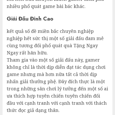
nhiều phổ quát game bài bác khác.
Giải Đấu Đỉnh Cao
kết quả số đề miền bắc chuyên nghiệp
nghiệp hết sức thị một số giải đấu đam mê
cùng tương đối phổ quát quà Tặng Ngay
Ngay rất hãn hữu.
Tham gia vào một số giải đấu này, gamer
không chỉ là thời dịp diễn đạt tác dụng chơi
game nhưng mà hơn nữa tất cả thời dịp
nhấn giải thưởng phệ. Đây đích thực là một
trong những sân chơi lý tưởng đến một số ai
ưa thích hợp tuyên chiến tuyên chiến đối
đầu với cạnh tranh với cạnh tranh với thách
thức đọc giả dạng thân.