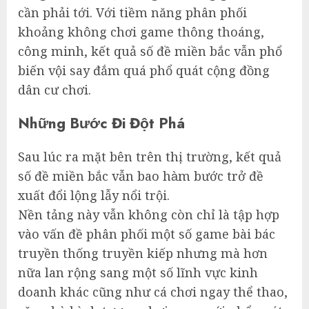
cần phải tới. Với tiềm năng phân phối
khoảng không chơi game thông thoáng,
công minh, kết quả số đề miền bắc vẫn phổ
biến vội say đắm quá phổ quát cộng đồng
dân cư chơi.
Những Bước Đi Đột Phá
Sau lúc ra mặt bên trên thị trường, kết quả
số đề miền bắc vẫn bao hàm bước trở đề
xuất đổi lộng lẫy nổi trội.
Nền tảng này vẫn không còn chỉ là tập hợp
vào vấn đề phân phối một số game bài bác
truyền thống truyền kiếp nhưng mà hơn
nữa lan rộng sang một số lĩnh vực kinh
doanh khác cũng như cá chơi ngay thể thao,