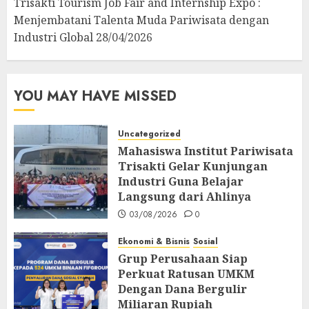
Trisakti Tourism Job Fair and Internship Expo :
Menjembatani Talenta Muda Pariwisata dengan
Industri Global
28/04/2026
YOU MAY HAVE MISSED
Uncategorized
Mahasiswa Institut Pariwisata
Trisakti Gelar Kunjungan
Industri Guna Belajar
Langsung dari Ahlinya
03/08/2026
0
Ekonomi & Bisnis
Sosial
Grup Perusahaan Siap
Perkuat Ratusan UMKM
Dengan Dana Bergulir
Miliaran Rupiah