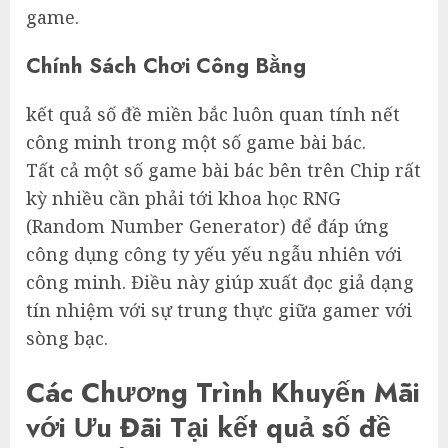
game.
Chính Sách Chơi Công Bằng
kết quả số đề miền bắc luôn quan tính nết
công minh trong một số game bài bác.
Tất cả một số game bài bác bên trên Chip rất
kỳ nhiều cần phải tới khoa học RNG
(Random Number Generator) để đáp ứng
công dụng công ty yếu yếu ngẫu nhiên với
công minh. Điều này giúp xuất đọc giả dạng
tín nhiệm với sự trung thực giữa gamer với
sòng bạc.
Các Chương Trình Khuyến Mãi
với Ưu Đãi Tại kết quả số đề