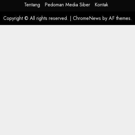
Tentang
Pedoman Media Siber
Kontak
Copyright © All rights reserved.
|
ChromeNews
by AF themes.