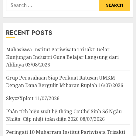
Search
for:
RECENT POSTS
Mahasiswa Institut Pariwisata Trisakti Gelar
Kunjungan Industri Guna Belajar Langsung dari
Ahlinya
03/08/2026
Grup Perusahaan Siap Perkuat Ratusan UMKM
Dengan Dana Bergulir Miliaran Rupiah
16/07/2026
SkyzzXploit
11/07/2026
Phân tích hiệu suất hệ thống Cơ Chế Sinh Số Ngẫu
Nhiên: Cập nhật toàn diện 2026
08/07/2026
Peringati 10 Muharram Institut Pariwisata Trisakti