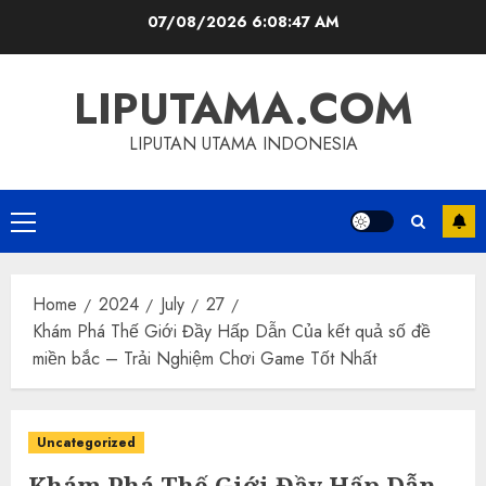
Skip
07/08/2026
6:08:48 AM
to
content
LIPUTAMA.COM
LIPUTAN UTAMA INDONESIA
Primary
Menu
Home
2024
July
27
Khám Phá Thế Giới Đầy Hấp Dẫn Của kết quả số đề
miền bắc – Trải Nghiệm Chơi Game Tốt Nhất
Uncategorized
Khám Phá Thế Giới Đầy Hấp Dẫn