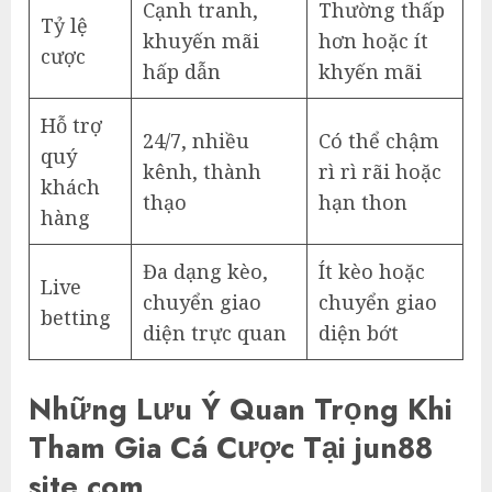
Cạnh tranh,
Thường thấp
Tỷ lệ
khuyến mãi
hơn hoặc ít
cược
hấp dẫn
khyến mãi
Hỗ trợ
24/7, nhiều
Có thể chậm
quý
kênh, thành
rì rì rãi hoặc
khách
thạo
hạn thon
hàng
Đa dạng kèo,
Ít kèo hoặc
Live
chuyển giao
chuyển giao
betting
diện trực quan
diện bớt
Những Lưu Ý Quan Trọng Khi
Tham Gia Cá Cược Tại jun88
site com