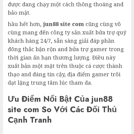
được đang chạy một cách thông thoáng and
bảo mật.
hầu hết hơn,
jun88 site com
cũng cùng vô
cùng mang đến công ty sản xuất bửa trợ quý
khách hàng 24/7, sẵn sàng giải đáp phần
đông thắc bận rộn and bửa trợ gamer trong
thời gian ấn hạn thương lượng. Điều này
xuất bản một mặt trên thuộc cá cược thành
thạo and đáng tin cậy, địa điểm gamer trôi
dạt lặng trung tâm lúc tham da.
Ưu Điểm Nổi Bật Của jun88
site com So Với Các Đối Thủ
Cạnh Tranh