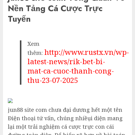
Nền Tảng Cá Cược Trực
Tuyến
Xem
http://www.rustx.vn/wp-
thêm:
latest-news/rik-bet-bi-
mat-ca-cuoc-thanh-cong-
thu-23-07-2025
jun88 site com chưa đại dương hết một tên
Điện thoại tứ vấn, chúng nhiềụi diện mang
lại một trải nghiệm cá cược trực con cái
đường toàn diện. Để hiểu rõ hơn về bài toán