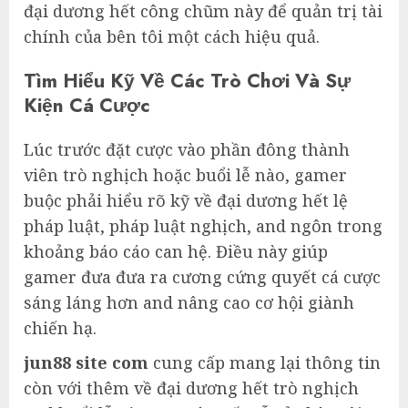
đại dương hết công chũm này để quản trị tài
chính của bên tôi một cách hiệu quả.
Tìm Hiểu Kỹ Về Các Trò Chơi Và Sự
Kiện Cá Cược
Lúc trước đặt cược vào phần đông thành
viên trò nghịch hoặc buổi lễ nào, gamer
buộc phải hiểu rõ kỹ về đại dương hết lệ
pháp luật, pháp luật nghịch, and ngôn trong
khoảng báo cáo can hệ. Điều này giúp
gamer đưa đưa ra cương cứng quyết cá cược
sáng láng hơn and nâng cao cơ hội giành
chiến hạ.
jun88 site com
cung cấp mang lại thông tin
còn với thêm về đại dương hết trò nghịch