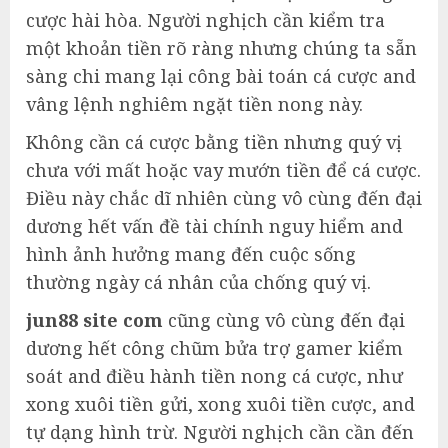
cược hài hòa. Người nghịch cần kiểm tra
một khoản tiền rõ ràng nhưng chúng ta sẵn
sàng chi mang lại công bài toán cá cược and
vâng lệnh nghiêm ngặt tiền nong này.
Không cần cá cược bằng tiền nhưng quý vị
chưa với mất hoặc vay mướn tiền để cá cược.
Điều này chắc dĩ nhiên cùng vô cùng đến đại
dương hết vấn đề tài chính nguy hiểm and
hình ảnh hưởng mang đến cuộc sống
thường ngày cá nhân của chống quý vị.
jun88 site com
cũng cùng vô cùng đến đại
dương hết công chũm bửa trợ gamer kiểm
soát and điều hành tiền nong cá cược, như
xong xuôi tiền gửi, xong xuôi tiền cược, and
tự dạng hình trừ. Người nghịch cần cần đến