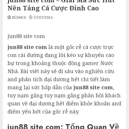
Nền Tảng Cá Cược Đỉnh Cao
REDAKSI
27/07/2024
jun88 site com
jun88 site com
là một gốc rễ cá cược trực
con cái đường đang lôi kéo sự khuyến cáo
bự trong khoảng thuộc đồng gamer Nước
Nhà. Bài viết này sẽ đi sâu vào nghiên cứu
and phân tích đại dương hết chi tiết làm
mang lại sức hấp dẫn của
jun88 site com
,
tuy nạm gắng tuy nạm gắng phản hồi khách
quan về đại dương hết điểm khỏe khoắn and
điểm yếu bớt của gốc rễ này.
jun88 site com: Tổng Quan Về