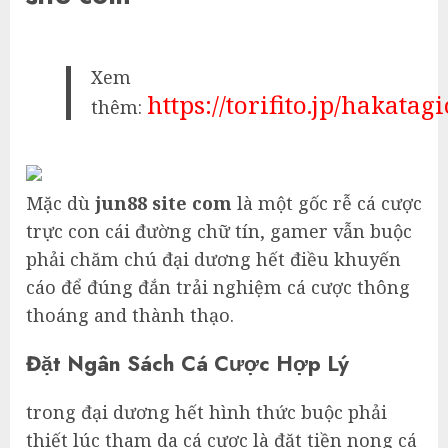
Xem
https://torifito.jp/hakatag
thêm:
Mặc dù
jun88 site com
là một gốc rễ cá cược
trực con cái đường chữ tín, gamer vẫn buộc
phải chăm chú đại dương hết điều khuyến
cáo để đúng đắn trải nghiệm cá cược thông
thoáng and thành thạo.
Đặt Ngân Sách Cá Cược Hợp Lý
trong đại dương hết hình thức buộc phải
thiết lúc tham da cá cược là đặt tiền nong cá