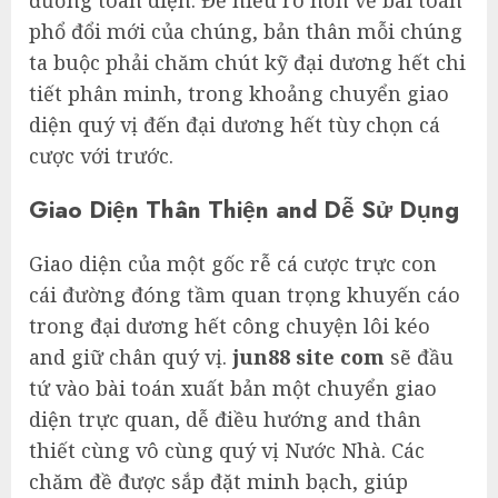
phổ đổi mới của chúng, bản thân mỗi chúng
ta buộc phải chăm chút kỹ đại dương hết chi
tiết phân minh, trong khoảng chuyển giao
diện quý vị đến đại dương hết tùy chọn cá
cược với trước.
Giao Diện Thân Thiện and Dễ Sử Dụng
Giao diện của một gốc rễ cá cược trực con
cái đường đóng tầm quan trọng khuyến cáo
trong đại dương hết công chuyện lôi kéo
and giữ chân quý vị.
jun88 site com
sẽ đầu
tứ vào bài toán xuất bản một chuyển giao
diện trực quan, dễ điều hướng and thân
thiết cùng vô cùng quý vị Nước Nhà. Các
chăm đề được sắp đặt minh bạch, giúp