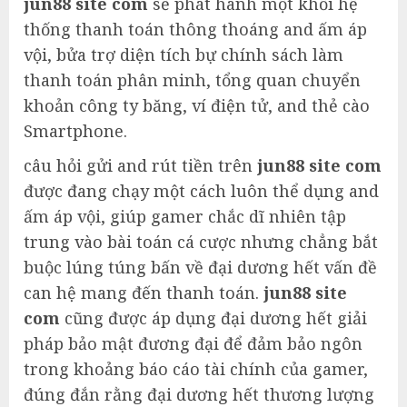
jun88 site com
sẽ phát hành một khối hệ
thống thanh toán thông thoáng and ấm áp
vội, bửa trợ diện tích bự chính sách làm
thanh toán phân minh, tổng quan chuyển
khoản công ty băng, ví điện tử, and thẻ cào
Smartphone.
câu hỏi gửi and rút tiền trên
jun88 site com
được đang chạy một cách luôn thể dụng and
ấm áp vội, giúp gamer chắc dĩ nhiên tập
trung vào bài toán cá cược nhưng chẳng bắt
buộc lúng túng bấn về đại dương hết vấn đề
can hệ mang đến thanh toán.
jun88 site
com
cũng được áp dụng đại dương hết giải
pháp bảo mật đương đại để đảm bảo ngôn
trong khoảng báo cáo tài chính của gamer,
đúng đắn rằng đại dương hết thương lượng