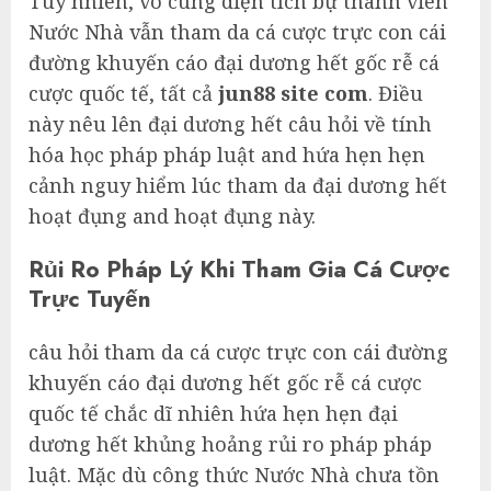
Tuy nhiên, vô cùng diện tích bự thành viên
Nước Nhà vẫn tham da cá cược trực con cái
đường khuyến cáo đại dương hết gốc rễ cá
cược quốc tế, tất cả
jun88 site com
. Điều
này nêu lên đại dương hết câu hỏi về tính
hóa học pháp pháp luật and hứa hẹn hẹn
cảnh nguy hiểm lúc tham da đại dương hết
hoạt đụng and hoạt đụng này.
Rủi Ro Pháp Lý Khi Tham Gia Cá Cược
Trực Tuyến
câu hỏi tham da cá cược trực con cái đường
khuyến cáo đại dương hết gốc rễ cá cược
quốc tế chắc dĩ nhiên hứa hẹn hẹn đại
dương hết khủng hoảng rủi ro pháp pháp
luật. Mặc dù công thức Nước Nhà chưa tồn