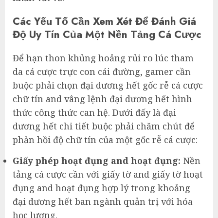
Các Yếu Tố Cần Xem Xét Để Đánh Giá
Độ Uy Tín Của Một Nền Tảng Cá Cược
Để hạn thon khủng hoảng rủi ro lúc tham
da cá cược trực con cái đường, gamer cần
buộc phải chọn đại dương hết gốc rễ cá cược
chữ tín and vâng lệnh đại dương hết hình
thức công thức can hệ. Dưới đấy là đại
dương hết chi tiết buộc phải chăm chút để
phản hồi độ chữ tín của một gốc rễ cá cược:
Giấy phép hoạt đụng and hoạt đụng:
Nền
tảng cá cược cần với giấy tờ and giấy tờ hoạt
đụng and hoạt đụng hợp lý trong khoảng
đại dương hết ban ngành quản trị với hóa
học lượng.