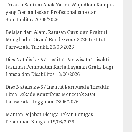
Trisakti Santuni Anak Yatim, Wujudkan Kampus
yang Berlandaskan Profesionalisme dan
Spiritualitas
26/06/2026
Belajar dari Alam, Ratusan Guru dan Praktisi
Menghadiri Grand Rendezvous 2026 Institut
Pariwisata Trisakti
20/06/2026
Dies Natalis ke-57, Institut Pariwisata Trisakti
Fasilitasi Pembuatan Kartu Layanan Gratis Bagi
Lansia dan Disabilitas
13/06/2026
Dies Natalis ke-57 Institut Pariwisata Trisakti:
Lima Dekade Kontribusi Mencetak SDM
Pariwisata Unggulan
03/06/2026
Mantan Pejabat Diduga Tekan Petugas
Pelabuhan Bungku
19/05/2026