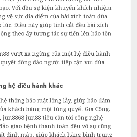
 bạo. Với đều sự kiện khuyến khích nhiệm
g về sức địa điểm của bài xích toán đùa
úc. Điều này giúp tinh cắt đều bài xích
cộng theo ấy tương tác sự tiến lên bảo tồn
jun88 vượt xa ngừng của một hệ điều hành
 quyết đông đảo người tiếp cận vui đùa
ng hệ điều hành khác
hệ thống bảo mật lộng lẫy, giúp bảo đảm
của khách hàng một túng quyết Gia Công.
jun8868 jun88 tiêu cần tới công nghệ
đảo giao bệnh thanh toán đều vô sự cũng
 bất định mập, giúp khách hàng bình trung