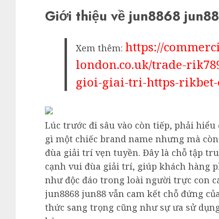
Giới thiệu về jun8868 jun88
https://commerci
Xem thêm:
london.co.uk/trade-rik7
gioi-giai-tri-https-rikbet
Lúc trước đi sâu vào còn tiếp, phải hiể
gì một chiếc brand name nhưng mà còn 
đùa giải trí vẹn tuyền. Đây là chỗ tập 
cạnh vui đùa giải trí, giúp khách hàng 
như độc đáo trong loài người trực con cá
jun8868 jun88 vẫn cam kết chỗ đứng củ
thức sang trọng cũng như sự ưa sử dụng