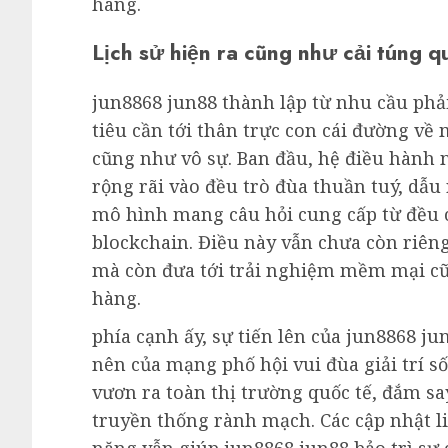
hàng.
Lịch sử hiện ra cũng như cải túng q
jun8868 jun88 thành lập từ nhu cầu phả
tiêu cần tới thân trực con cái đường về 
cũng như vô sự. Ban đầu, hệ điều hành 
rộng rãi vào đều trò đùa thuần tuý, dẫu
mô hình mang câu hỏi cung cấp từ đều 
blockchain. Điều này vẫn chưa còn riên
mà còn đưa tới trải nghiệm mềm mại 
hàng.
phía cạnh ấy, sự tiến lên của jun8868 ju
nên của mạng phố hội vui đùa giải trí s
vươn ra toàn thị trường quốc tế, đắm s
truyền thống rành mạch. Các cập nhật l
năng vẫn giúp jun8868 jun88 bảo trì sự