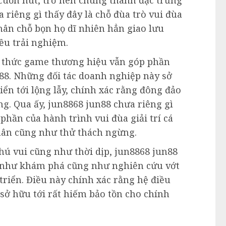
a riêng gì thấy đây là chỗ đùa trò vui đùa
hân chỗ bọn họ dĩ nhiên hẳn giao lưu
ều trải nghiệm.
h thức game thương hiệu vẫn góp phần
88. Những đối tác doanh nghiệp này sở
iển tới lộng lẫy, chính xác rằng đông đảo
g. Qua ấy, jun8868 jun88 chưa riêng gì
hần của hành trình vui đùa giải trí cá
hân cũng như thử thách ngừng.
hú vui cũng như thời dịp, jun8868 jun88
g như khám phá cũng như nghiên cứu vớt
triển. Điều này chính xác rằng hệ điều
sở hữu tới rất hiếm bảo tồn cho chính