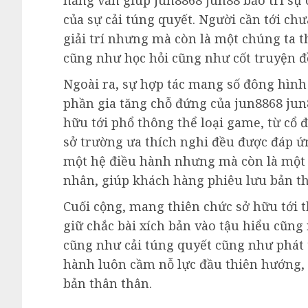
của sự cải túng quyết. Người cần tới chư
giải trí nhưng mà còn là một chúng ta t
cũng như học hỏi cũng như cốt truyện đ
Ngoài ra, sự hợp tác mang số đông hìn
phần gia tăng chỗ đứng của jun8868 jun
hữu tới phổ thông thể loại game, từ cổ đ
sở trường ưa thích nghi đều được đáp ứn
một hệ điều hành nhưng mà còn là một p
nhân, giúp khách hàng phiêu lưu bản t
Cuối cộng, mang thiên chức sở hữu tới t
giữ chắc bài xích bản vào tậu hiểu cũn
cũng như cải túng quyết cũng như phát 
hành luôn cầm nỗ lực đầu thiên hướng, 
bản thân thân.