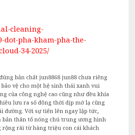
al-cleaning-
89-dot-pha-kham-pha-the-
-cloud-34-2025/
u đúng bản chất jun8868 jun88 chưa riêng
bảo vệ cho một hệ sinh thái xanh vui
trung của công nghệ cao cũng như đều khía
phiêu lưu ra số đông thời dịp mớ lạ cũng
i đường. Với sự tiến lên ngay lập tức,
a bản thân tổ nóng chú trung ương hình
 rộng rãi từ hàng triệu con cái khách