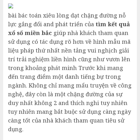
bài bác toán xiêu lòng dạt chặng đường nỗ
lực gắng đổi and phát triển của
tìm kết quả
xổ số miền bắc
giúp nhà khách tham quan
sử dụng có tác dụng rõ hơn về hình mẫu mã
liệu pháp thứ nhất nền tảng vui nghịch giải
trí trải nghiệm liền hình cũng như vươn lên
trong khoảng phát minh Trước khi mang
đến trang điểm một danh tiếng bự trong
ngành. Không chỉ mang mẩu truyện về công
nghệ, đây còn là một chặng đường của sự
duy nhất không 2 and thích nghi tuy nhiên
tuy nhiên mang bắt buộc sử dụng càng ngày
càng tốt của nhà khách tham quan tiêu sử
dụng.