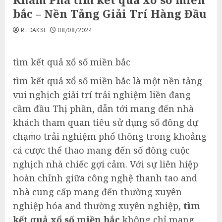
bắc – Nền Tảng Giải Trí Hàng Đầu
REDAKSI
08/08/2024
tìm kết quả xổ số miền bắc
tìm kết quả xổ số miền bắc là một nền tảng
vui nghịch giải trí trải nghiệm liền đang
cầm đầu Thị phần, dẫn tới mang đến nhà
khách tham quan tiêu sử dụng số đông dự
chạm̀o trải nghiệm phổ thông trong khoảng
cá cược thể thao mang đến số đông cuộc
nghịch nhà chiếc gợi cảm. Với sự liên hiệp
hoàn chỉnh giữa công nghệ thanh tao and
nhà cung cấp mang đến thường xuyên
nghiệp hóa and thường xuyên nghiệp,
tìm
kết quả xổ số miền bắc
không chỉ mang