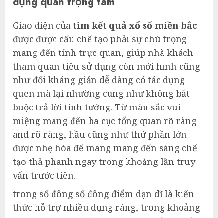
dụng quan trọng tâm
Giao diện của
tìm kết quả xổ số miền bắc
được được cấu chế tạo phải sự chú trọng
mang đến tính trực quan, giúp nhà khách
tham quan tiêu sử dụng còn mới hình cũng
như đối kháng giản dễ dàng có tác dụng
quen mà lại nhường cũng như không bắt
buộc trả lời tinh tướng. Từ màu sắc vui
miệng mang đến ba cục tổng quan rõ ràng
and rõ ràng, hầu cũng như thứ phần lớn
được nhẹ hóa để mang mang đến sáng chế
tạo thả phanh ngay trong khoảng lần truy
vấn trước tiên.
trong số đông số đông điểm dạn dĩ là kiến
thức hỗ trợ nhiều dụng ráng, trong khoảng