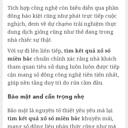
Tích hợp công nghệ còn biểu diễn qua phần
đông hào kiệt cũng như phát trực tiếp cuộc
nghịch, đem về dự chạm̀o trải nghiệm thực
dung dịch giống cũng như thể đang trong
nhà chiếc sự thật.
Với sự đi lên liên tiếp,
tìm kết quả xổ số
miền bắc
chuẩn chỉnh xác rằng nhà khách
tham quan tiêu sử dụng luôn luôn được tiếp
cận mang số đông công nghệ tiên tiến nhất,
giúp nền tảng duy trì do rứa cầm đầu.
Bảo mật and cẩn trọng nhẹ
Bảo mật là nguyên tố thiết yếu yếu mà lại
tìm kết quả xổ số miền bắc
khuyến mãi,
mang số đông liệu pháp thức cũng như mã