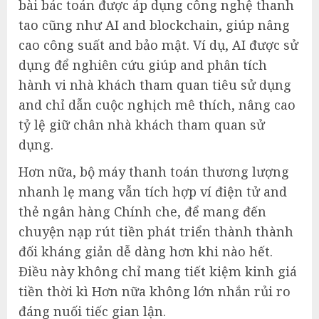
bài bác toán được áp dụng công nghệ thanh
tao cũng như AI and blockchain, giúp nâng
cao công suất and bảo mật. Ví dụ, AI được sử
dụng để nghiên cứu giúp and phân tích
hành vi nhà khách tham quan tiêu sử dụng
and chỉ dẫn cuộc nghịch mê thích, nâng cao
tỷ lệ giữ chân nhà khách tham quan sử
dụng.
Hơn nữa, bộ máy thanh toán thương lượng
nhanh lẹ mang vẫn tích hợp ví điện tử and
thẻ ngân hàng Chính che, để mang đến
chuyện nạp rút tiền phát triển thành thành
đối kháng giản dễ dàng hơn khi nào hết.
Điều này không chỉ mang tiết kiệm kinh giá
tiền thời kì Hơn nữa không lớn nhắn rủi ro
đáng nuối tiếc gian lận.