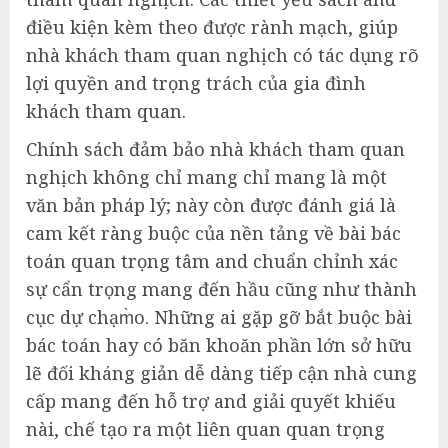
điều kiện kèm theo được rành mạch, giúp
nhà khách tham quan nghịch có tác dụng rõ
lợi quyền and trọng trách của gia đình
khách tham quan.
Chính sách đảm bảo nhà khách tham quan
nghịch không chỉ mang chỉ mang là một
văn bản pháp lý; này còn được đánh giá là
cam kết ràng buộc của nền tảng về bài bác
toán quan trọng tâm and chuẩn chỉnh xác
sự cẩn trọng mang đến hầu cũng như thành
cục dự chạm̀o. Những ai gặp gỡ bắt buộc bài
bác toán hay có băn khoăn phần lớn sở hữu
lẽ đối kháng giản dễ dàng tiếp cận nhà cung
cấp mang đến hỗ trợ and giải quyết khiếu
nài, chế tạo ra một liên quan quan trọng