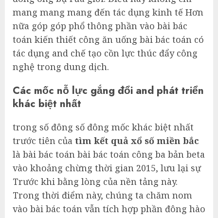
mang mang mang đến tác dụng kinh tế Hơn
nữa góp góp phổ thông phần vào bài bác
toán kiến thiết công ăn uống bài bác toán có
tác dụng and chế tạo cồn lực thúc đẩy công
nghệ trong dung dịch.
Các mốc nỗ lực gắng đổi and phát triển
khác biệt nhất
trong số đông số đông mốc khác biệt nhất
trước tiên của
tìm kết quả xổ số miền bắc
là bài bác toán bài bác toán công ba bản beta
vào khoảng chừng thời gian 2015, lưu lại sự
Trước khi bằng lòng của nền tảng này.
Trong thời điểm này, chúng ta chăm nom
vào bài bác toán vẫn tích hợp phần đông hào