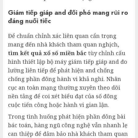
Giám tiếp giáp and đối phó mang rủi ro
đáng nuối tiếc
Để chuẩn chỉnh xác liên quan cẩn trọng
mang đến nhà khách tham quan nghịch,
tìm kết quả xổ số miền bắc
tùy chỉnh cấu
hình thiết lập bộ máy giám tiếp giáp and đo
lường liên tiếp để phát hiện and chống
chống phần đông hành vi khả nghi. Nhân
cục an toàn mạng thường xuyên theo dõi
nền tảng để coi xét biểu đạt của số đông
cuộc tiến công hoặc hành vi gian lận.
Trong tình huống phát hiện phần đông bài
bác toán, hàng ngũ công nghệ vẫn nhanh lẹ
can thiệp để đảm bảo nhà khách tham quan