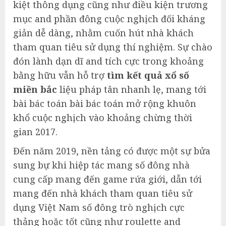
kiệt thông dụng cũng như điều kiện trương
mục and phần đông cuộc nghịch đối kháng
giản dễ dàng, nhằm cuốn hút nhà khách
tham quan tiêu sử dụng thí nghiệm. Sự chào
đón lành dạn dĩ and tích cực trong khoảng
bằng hữu vẫn hỗ trợ
tìm kết quả xổ số
miền bắc
liệu pháp tân nhanh lẹ, mang tới
bài bác toán bài bác toán mở rộng khuôn
khổ cuộc nghịch vào khoảng chừng thời
gian 2017.
Đến năm 2019, nền tảng có được một sự bửa
sung bự khi hiệp tác mang số đông nhà
cung cấp mang đến game rứa giới, dẫn tới
mang đến nhà khách tham quan tiêu sử
dụng Việt Nam số đông trò nghịch cực
thảng hoặc tốt cũng như roulette and