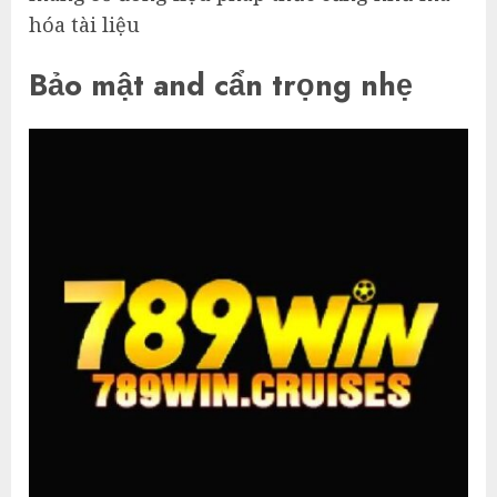
hóa tài liệu
Bảo mật and cẩn trọng nhẹ