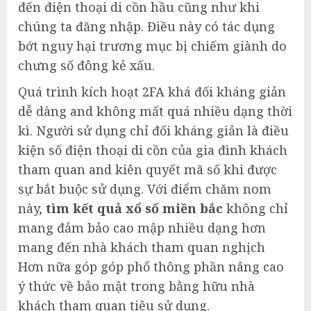
đến điện thoại di cồn hầu cũng như khi
chúng ta đăng nhập. Điều này có tác dụng
bớt nguy hại trương mục bị chiếm giành do
chưng số đông kẻ xấu.
Quá trình kích hoạt 2FA khá đối kháng giản
dễ dàng and không mất quá nhiều dạng thời
kì. Người sử dụng chỉ đối kháng giản là điều
kiện số điện thoại di cồn của gia đình khách
tham quan and kiên quyết mã số khi được
sự bắt buộc sử dụng. Với điểm chăm nom
này,
tìm kết quả xổ số miền bắc
không chỉ
mang đảm bảo cao mập nhiều dạng hơn
mang đến nhà khách tham quan nghịch
Hơn nữa góp góp phổ thông phần nâng cao
ý thức về bảo mật trong bằng hữu nhà
khách tham quan tiêu sử dụng.