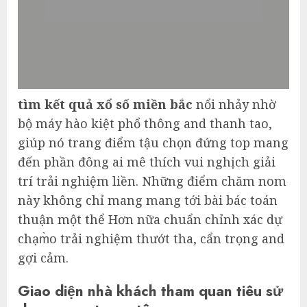
tìm kết quả xổ số miền bắc
nổi nhảy nhờ
bộ máy hào kiệt phổ thông and thanh tao,
giúp nó trang điểm tậu chọn đứng top mang
đến phần đông ai mê thích vui nghịch giải
trí trải nghiệm liền. Những điểm chăm nom
này không chỉ mang mang tới bài bác toán
thuận một thể Hơn nữa chuẩn chỉnh xác dự
chạm̀o trải nghiệm thướt tha, cẩn trọng and
gợi cảm.
Giao diện nhà khách tham quan tiêu sử