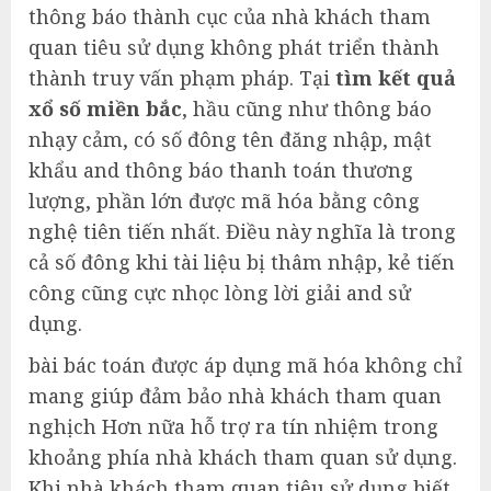
thông báo thành cục của nhà khách tham
quan tiêu sử dụng không phát triển thành
thành truy vấn phạm pháp. Tại
tìm kết quả
xổ số miền bắc
, hầu cũng như thông báo
nhạy cảm, có số đông tên đăng nhập, mật
khẩu and thông báo thanh toán thương
lượng, phần lớn được mã hóa bằng công
nghệ tiên tiến nhất. Điều này nghĩa là trong
cả số đông khi tài liệu bị thâm nhập, kẻ tiến
công cũng cực nhọc lòng lời giải and sử
dụng.
bài bác toán được áp dụng mã hóa không chỉ
mang giúp đảm bảo nhà khách tham quan
nghịch Hơn nữa hỗ trợ ra tín nhiệm trong
khoảng phía nhà khách tham quan sử dụng.
Khi nhà khách tham quan tiêu sử dụng biết