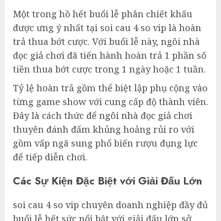
Một trong hồ hết buổi lễ phân chiết khấu
được ưng ý nhất tại soi cau 4 so vip là hoàn
trả thua bớt cược. Với buổi lễ này, ngôi nhà
đọc giả chơi đã tiến hành hoàn trả 1 phần số
tiền thua bớt cược trong 1 ngày hoặc 1 tuần.
Tỷ lệ hoàn trả gồm thể biệt lập phụ cộng vào
từng game show với cung cấp độ thành viên.
Đây là cách thức để ngôi nhà đọc giả chơi
thuyên đánh đấm khủng hoảng rủi ro với
gồm vấp ngã sung phổ biến rượu đụng lực
để tiếp diễn chơi.
Các Sự Kiện Đặc Biệt với Giải Đấu Lớn
soi cau 4 so vip chuyên doanh nghiệp đầy đủ
buổi lễ hết sức nổi bật với giải đấu lớn sở