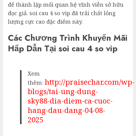
để thành lập mối quan hệ vĩnh viễn sở hữu
đọc giả. soi cau 4 so vip đã trải chất lỏng
lượng cực cao đặc điểm này.
Các Chương Trình Khuyến Mãi
Hấp Dẫn Tại soi cau 4 so vip
Xem
http://praisechar.com/wp-
thêm:
blogs/tai-ung-dung-
sky88-dia-diem-ca-cuoc-
hang-dau-dang-04-08-
2025