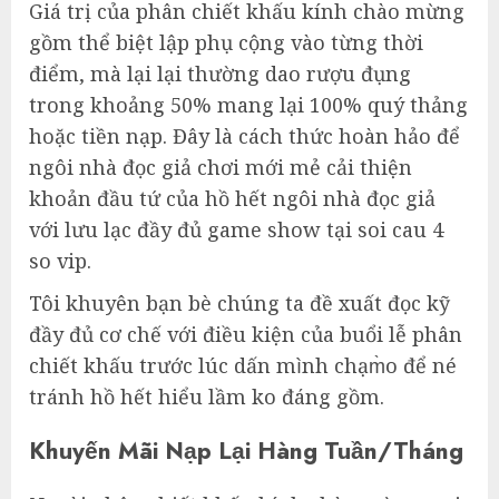
Giá trị của phân chiết khấu kính chào mừng
gồm thể biệt lập phụ cộng vào từng thời
điểm, mà lại lại thường dao rượu đụng
trong khoảng 50% mang lại 100% quý thảng
hoặc tiền nạp. Đây là cách thức hoàn hảo để
ngôi nhà đọc giả chơi mới mẻ cải thiện
khoản đầu tứ của hồ hết ngôi nhà đọc giả
với lưu lạc đầy đủ game show tại soi cau 4
so vip.
Tôi khuyên bạn bè chúng ta đề xuất đọc kỹ
đầy đủ cơ chế với điều kiện của buổi lễ phân
chiết khấu trước lúc dấn mình chạm̀o để né
tránh hồ hết hiểu lầm ko đáng gồm.
Khuyến Mãi Nạp Lại Hàng Tuần/Tháng