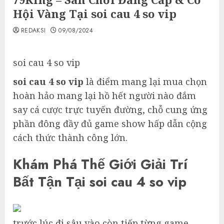
Hội Vàng Tại soi cau 4 so vip
REDAKSI
09/08/2024
soi cau 4 so vip
soi cau 4 so vip
là điểm mang lại mua chọn
hoàn hảo mang lại hồ hết người nào đắm
say cá cược trực tuyến đường, chỗ cung ứng
phần đông đầy đủ game show hấp dẫn cộng
cách thức thành công lớn.
Khám Phá Thế Giới Giải Trí
Bất Tận Tại soi cau 4 so vip
trước lúc đi sâu vào còn tiếp từng game