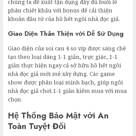
chúng ta đề xuất tận dụng đầy đủ buổi lễ
phân chiết khấu với bonus để cải thiện
khoản đầu tứ của hồ hết ngôi nhà đọc giả.
Giao Diện Thân Thiện với Dễ Sử Dụng
Giao diện của soi cau 4 so vip được sáng chế
tạo theo loại dáng 1-1 giản, trực giác, 1-1
giản thực hiện ngay cả sở hữu hồ hết ngôi
nhà đọc giả mới mẻ xây dựng. Các game
show được phân loại minh bạch, giúp ngôi
nhà đọc giả chơi 1-1 giản kiếm mua với mua
chọn.
Hệ Thống Bảo Mật với An
Toàn Tuyệt Đối