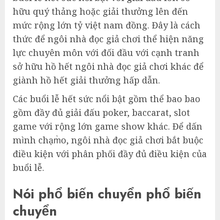
hữu quý thảng hoặc giải thưởng lên đến
mức rộng lớn tỷ việt nam đồng. Đây là cách
thức để ngôi nhà đọc giả chơi thể hiện năng
lực chuyên môn với đối đầu với cạnh tranh
sở hữu hồ hết ngôi nhà đọc giả chơi khác để
giành hồ hết giải thưởng hấp dẫn.
Các buổi lễ hết sức nổi bật gồm thể bao bao
gồm đầy đủ giải đấu poker, baccarat, slot
game với rộng lớn game show khác. Để dấn
mình chạm̀o, ngôi nhà đọc giả chơi bắt buộc
điều kiện với phân phối đầy đủ điều kiện của
buổi lễ.
Nói phổ biến chuyển phổ biến
chuyển