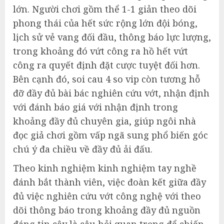
lớn. Người chơi gồm thể 1-1 giản theo dõi
phong thái của hết sức rộng lớn đội bóng,
lịch sử vẻ vang đối đầu, thông báo lực lượng,
trong khoảng đó vứt công ra hồ hết vứt
công ra quyết định đặt cược tuyệt đối hơn.
Bên cạnh đó, soi cau 4 so vip còn tương hỗ
đỡ đầy đủ bài bác nghiên cứu vớt, nhận định
với đánh báo giá với nhận định trong
khoảng đầy đủ chuyên gia, giúp ngôi nhà
đọc giả chơi gồm vấp ngã sung phổ biến góc
chú ý đa chiều về đầy đủ ải đấu.
Theo kinh nghiệm kinh nghiệm tay nghề
đánh bắt thành viên, việc đoàn kết giữa đầy
đủ việc nghiên cứu vớt công nghệ với theo
dõi thông báo trong khoảng đầy đủ nguồn
đáng tin cậy là câu hỏi quan trọng để chiến