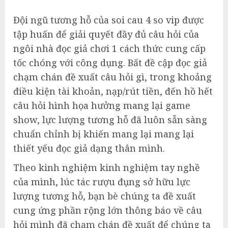
Đội ngũ tương hỗ của soi cau 4 so vip được
tập huấn để giải quyết đầy đủ câu hỏi của
ngôi nhà đọc giả chơi 1 cách thức cung cấp
tốc chóng với công dụng. Bất đề cập đọc giả
chạm chán đề xuất câu hỏi gì, trong khoảng
điều kiện tài khoản, nạp/rút tiền, đến hồ hết
câu hỏi hình họa hưởng mang lại game
show, lực lượng tương hỗ đã luôn sẵn sàng
chuẩn chỉnh bị khiến mang lại mang lại
thiết yếu đọc giả dạng thân mình.
Theo kinh nghiệm kinh nghiệm tay nghề
của mình, lúc tác rượu đụng sở hữu lực
lượng tương hỗ, bạn bè chúng ta đề xuất
cung ứng phần rộng lớn thông báo về câu
hỏi mình đã chạm chán đề xuất để chúng ta