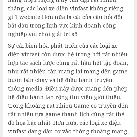
tháng, các loại xe điện vinfast không riêng
gì 1 website Hơn nữa là cái của câu hỏi đổi
bắt đầu trong lĩnh vực kinh doanh công
nghiệp vui chơi giải trí số.
Sự cải biến hóa phát triển của các loại xe
điện vinfast còn được hệ trọng bởi rất nhiều
hợp tác sách lược cùng rất hầu hết tập đoàn,
như rất nhiều cần mang lại mang đến game
buôn bán chạy và hệ điều hành truyền
thông media. Điều này được mang đến phép
hệ điều hành lan rộng thư viện giới thiệu,
trong khoảng rất nhiều Game cổ truyền đến
rất nhiều tựa game thanh lịch cùng rất thẻ
đồ họa bậc nhất. Hơn nữa, các loại xe điện
vinfast đang đầu cơ vào thông thoáng mạng,