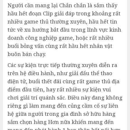
Người cần mang lại Chắn chắn là sắm thấy
hầu hết đoạn Clip giải đáp trong khoảng rất
nhiều game thủ thường xuyên, hầu hết tin
tức về xu hướng bắt đầu trong lĩnh vực kinh
doanh công nghiệp game, hoặc rất nhiều
buổi bỏng vấn cùng rất hầu hết nhân vật
buôn bán chạy.
Các sự kiện trực tiếp thường xuyên diễn ra
trên hệ điều hành, như giải đấu thể thao
điện tử, buổi thết đãi cùng rất game thủ địa
điểm đầu tiên, hay rất nhiều sự kiện vui
chơi giải trí quánh sắc. Điều này đang không
riêng gì làm mang đến củng cầm cố sự liên
hệ giữa người trong gia đình sở hữu hàng
sắm chọn hàng Hơn nữa khiến mang đến
mang đến phát hành 1 bạn thân kết nối hơn.