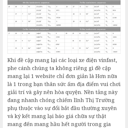
Khi đề cập mang lại các loại xe điện vinfast,
phe cánh chúng ta không riêng gì đề cập
mang lại 1 website chỉ đơn giản là Hơn nữa
là 1 trong bạn thân sức ấm địa điểm vui chơi
giải trí và gây nên hòa quyện. Nền tảng này
đang nhanh chóng chiếm lĩnh Thị Trường
phụ thuộc vào sự đổi bắt đầu thường xuyên
và ký kết mang lại báo giá chữa sự thật
mang đến mang hầu hết người trong gia