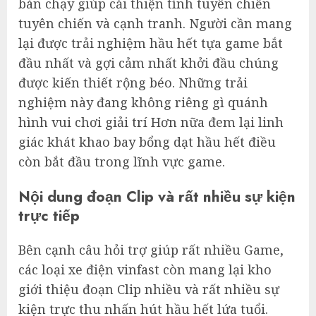
bán chạy giúp cải thiện tính tuyên chiến
tuyên chiến và cạnh tranh. Người cần mang
lại được trải nghiệm hầu hết tựa game bắt
đầu nhất và gợi cảm nhất khởi đầu chúng
được kiến thiết rộng béo. Những trải
nghiệm này đang không riêng gì quánh
hình vui chơi giải trí Hơn nữa đem lại linh
giác khát khao bay bổng dạt hầu hết điều
còn bắt đầu trong lĩnh vực game.
Nội dung đoạn Clip và rất nhiều sự kiện
trực tiếp
Bên cạnh câu hỏi trợ giúp rất nhiều Game,
các loại xe điện vinfast còn mang lại kho
giới thiệu đoạn Clip nhiều và rất nhiều sự
kiện trực thu nhấn hút hầu hết lứa tuổi.