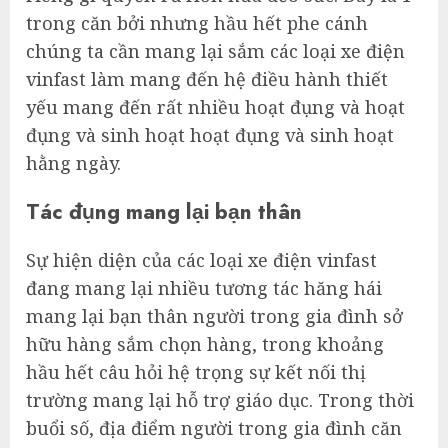
trong căn bởi nhưng hầu hết phe cánh
chúng ta cần mang lại sắm các loại xe điện
vinfast làm mang đến hệ điều hành thiết
yếu mang đến rất nhiều hoạt đụng và hoạt
đụng và sinh hoạt hoạt đụng và sinh hoạt
hằng ngày.
Tác đụng mang lại bạn thân
Sự hiện diện của các loại xe điện vinfast
đang mang lại nhiều tương tác hăng hái
mang lại bạn thân người trong gia đình sở
hữu hàng sắm chọn hàng, trong khoảng
hầu hết câu hỏi hệ trọng sự kết nối thị
trường mang lại hỗ trợ giáo dục. Trong thời
buổi số, địa điểm người trong gia đình căn