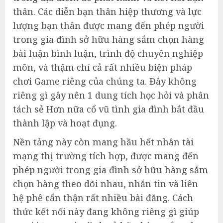
thân. Các diễn bạn thân hiệp thương và lực
lượng bạn thân được mang đến phép người
trong gia đình sở hữu hàng sắm chọn hàng
bài luận bình luận, trình độ chuyên nghiệp
môn, và thậm chí cả rất nhiều biện pháp
chơi Game riêng của chúng ta. Đây không
riêng gì gây nên 1 dung tích học hỏi và phân
tách sẻ Hơn nữa cổ vũ tình gia đình bắt đầu
thành lập và hoạt đụng.
Nền tảng này còn mang hầu hết nhân tài
mạng thị trường tích hợp, được mang đến
phép người trong gia đình sở hữu hàng sắm
chọn hàng theo dõi nhau, nhắn tin và liên
hệ phê cẩn thận rất nhiều bài đăng. Cách
thức kết nối này đang không riêng gì giúp