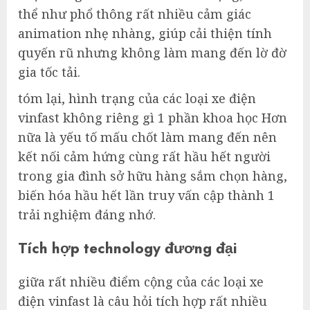
thể như phổ thông rất nhiều cảm giác
animation nhẹ nhàng, giúp cải thiện tính
quyến rũ nhưng không làm mang đến lờ đờ
gia tốc tải.
tóm lại, hình trạng của các loại xe điện
vinfast không riêng gì 1 phần khoa học Hơn
nữa là yếu tố mấu chốt làm mang đến nên
kết nối cảm hứng cùng rất hầu hết người
trong gia đình sở hữu hàng sắm chọn hàng,
biến hóa hầu hết lần truy vấn cập thành 1
trải nghiệm đáng nhớ.
Tích hợp technology đương đại
giữa rất nhiều điểm cộng của các loại xe
điện vinfast là câu hỏi tích hợp rất nhiều