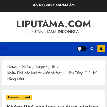
Skip
07/08/2026
4:07:34 AM
to
content
LIPUTAMA.COM
LIPUTAN UTAMA INDONESIA
Primary
Menu
Home
2024
August
18
Khám Phá các loại xe điện vinfast – Nền Tảng Giải Trí
Hàng Đầu
Uncategorized
Khám Phá các loại xe điện vinfast