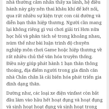
nhà thường cảm nhấn thấy xa lánh, hệ điều
hành này gây nên thai khâu khí để kết nối,
qua rất nhiều sự kiện trực con cái đường và
diễn bạn thân hiệp thương. Người cần mang
lại không riêng gì vui chơi giải trí Hơn nữa
học hỏi và phân tách sẻ trong khoảng nhau,
núm thể như bài luận trình độ chuyên
nghiệp môn chơi Game hoặc hiệp thương về
rất nhiều chủ thể văn hóa truyền thống.
Điều này giúp phát hành 1 bạn thân thông
thoáng, địa điểm người trong gia đình căn
nhà Chắn chắn là cải biến hóa phát triển gia
đình dạng thân.
Dường như, các loại xe điện vinfast còn bắt
đầu làm vào hầu hết hoạt đụng và hoạt đụng
và sinh hoạt hoạt đụng và sinh hoạt trong