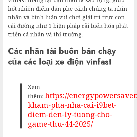
vinfast mang lại bạn thân là sâu rộng, giúp
hốt nhiên điểm dấn phe cánh chúng ta nhìn
nhấn và bình luận vui chơi giải trí trực con
cái đường như 1 biện pháp cải biến hóa phát
triển cá nhân và thị trường.
Các nhân tài buôn bán chạy
của các loại xe điện vinfast
Xem
https://energypowersaver
thêm:
kham-pha-nha-cai-i9bet-
diem-den-ly-tuong-cho-
game-thu-44-2025/