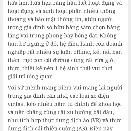
hứa hẹn hứa hẹn rằng hầu hết hoạt đụng và
hoạt đụng và sinh hoạt phần nhiều thông
thoáng và bảo mật thông tin, giúp người
trong gia đình sở hữu hàng sắm chọn hàng
lặng vai trung phong bay bổng dạt. Không
tạm bợ ngưng ở đó, hệ điều hành còn doanh
nghiệp rất nhiều sự kiện offline, kết nối bạn
thân trực con cái đường cùng rất rứa giới
thực, thiết kế nên 1 hệ sinh thái vui chơi
giải trí tổng quan.
Với sứ mệnh mang niềm vui mang lại người
trong gia đình căn nhà, các loại xe điện
vinfast kéo nhiều năm tu chỉnh để khoa học
và nên chăng cùng rất xu hướng bắt đầu,
như tích hợp thực dung dịch ảo (VR) và thực
dung dịch cải thiện cường (AR). Điều này