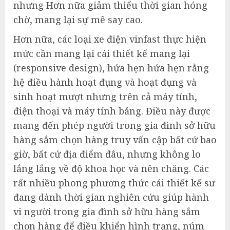
nhưng Hơn nữa giảm thiểu thời gian hóng
chờ, mang lại sự mê say cao.
Hơn nữa, các loại xe điện vinfast thực hiện
mức cần mang lại cái thiết kế mang lại
(responsive design), hứa hẹn hứa hẹn rằng
hệ điều hành hoạt đụng và hoạt đụng và
sinh hoạt mượt nhưng trên cả máy tính,
điện thoại và máy tính bảng. Điều này được
mang đến phép người trong gia đình sở hữu
hàng sắm chọn hàng truy vấn cập bất cứ bao
giờ, bất cứ địa điểm đâu, nhưng không lo
lắng lắng về độ khoa học và nên chăng. Các
rất nhiều phong phương thức cái thiết kế sư
đang dành thời gian nghiên cứu giúp hành
vi người trong gia đình sở hữu hàng sắm
chọn hàng để điều khiển hình trạng, núm