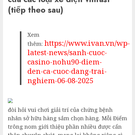
(tiếp theo sau)
Xem
https://www.ivan.vn/wp-
thêm:
latest-news/sanh-cuoc-
casino-nohu90-diem-
den-ca-cuoc-dang-trai-
nghiem-06-08-2025
đòi hỏi vui chơi giải trí của chứng bệnh
nhân sở hữu hàng sắm chọn hàng. Mỗi Điểm
trông nom giới thiệu phần nhiều được cẩn