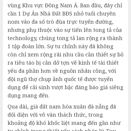
vùng Khu vực Đông Nam Á. Ban đầu, đây chỉ
cần 1 Dự Án Nhà Đất BĐS nhỏ tuổi chuyên
nom vào đa số trò đùa trực tuyến đường,
nhưng phụ thuộc vào sự tiến lên tong tả của
technology, chúng tong tả lan rộng ra thành
1 tập đoàn lớn. Sự tu chỉnh này đã không
còn chỉ xem rộng rãi nhu cầu cần thiết sự bỏ
ra tiêu táo bị cắn dở tợn về kinh tế tài thiết
yếu đa phần hơn về nguồn nhân công, với
đội ngũ thợ chụp ảnh quốc tế được tuyển
dụng để cải sinh vượt bậc đáng báo giá siêng
dụng mang đến.
Qua dài, giá đất nam hòa xuân đà nẵng đã
đối diện với vô vàn thách thức, trong
khoảng độ khó khốc liệt mang đến gần như
tu chỉnh trong thiết yếu sách pháp lý. Tuy