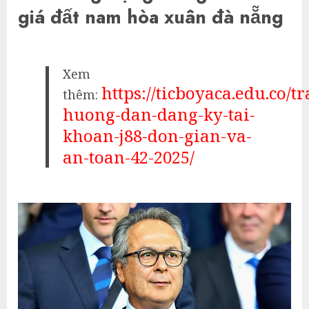
giá đất nam hòa xuân đà nẵng
Xem
https://ticboyaca.edu.co/tr
thêm:
huong-dan-dang-ky-tai-
khoan-j88-don-gian-va-
an-toan-42-2025/