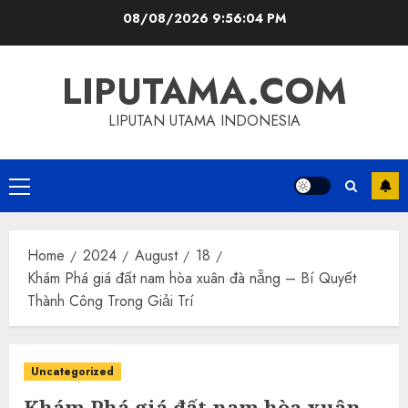
Skip
08/08/2026
9:56:05 PM
to
content
LIPUTAMA.COM
LIPUTAN UTAMA INDONESIA
Primary
Menu
Home
2024
August
18
Khám Phá giá đất nam hòa xuân đà nẵng – Bí Quyết
Thành Công Trong Giải Trí
Uncategorized
Khám Phá giá đất nam hòa xuân