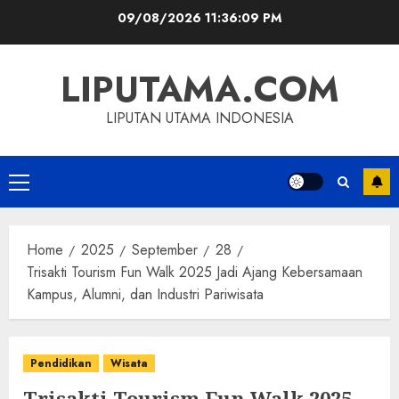
Skip
09/08/2026
11:36:10 PM
to
content
LIPUTAMA.COM
LIPUTAN UTAMA INDONESIA
Primary
Menu
Home
2025
September
28
Trisakti Tourism Fun Walk 2025 Jadi Ajang Kebersamaan
Kampus, Alumni, dan Industri Pariwisata
Pendidikan
Wisata
Trisakti Tourism Fun Walk 2025