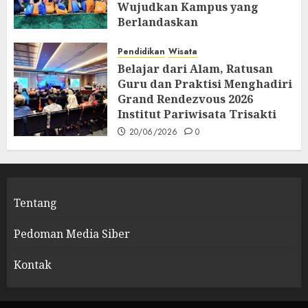
Wujudkan Kampus yang
Berlandaskan
Profesionalisme dan
Spiritualitas
Pendidikan
Wisata
Belajar dari Alam, Ratusan
26/06/2026
0
Guru dan Praktisi Menghadiri
Grand Rendezvous 2026
Institut Pariwisata Trisakti
20/06/2026
0
Tentang
Pedoman Media Siber
Kontak