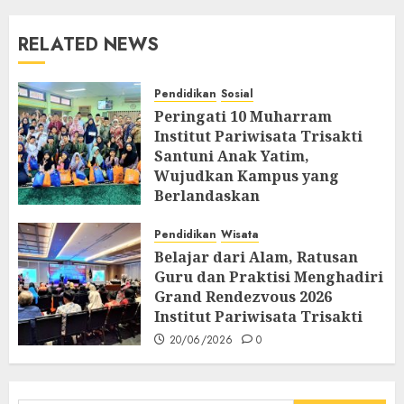
RELATED NEWS
Pendidikan
Sosial
Peringati 10 Muharram
Institut Pariwisata Trisakti
Santuni Anak Yatim,
Wujudkan Kampus yang
Berlandaskan
Profesionalisme dan
Spiritualitas
Pendidikan
Wisata
Belajar dari Alam, Ratusan
26/06/2026
0
Guru dan Praktisi Menghadiri
Grand Rendezvous 2026
Institut Pariwisata Trisakti
20/06/2026
0