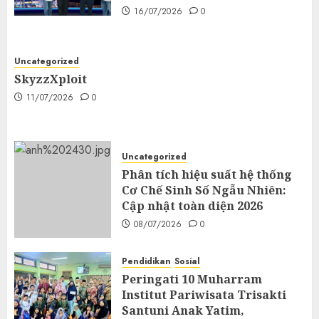
16/07/2026
0
Uncategorized
SkyzzXploit
11/07/2026
0
Uncategorized
Phân tích hiệu suất hệ thống
Cơ Chế Sinh Số Ngẫu Nhiên:
Cập nhật toàn diện 2026
08/07/2026
0
Pendidikan
Sosial
Peringati 10 Muharram
Institut Pariwisata Trisakti
Santuni Anak Yatim,