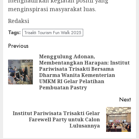
menghadirkan kegiatan positif yang
menginspirasi masyarakat luas.
Redaksi
Tags:
Trisakti Tourism Fun Walk 2025
Post
Previous
navigation
Menggulung Adonan,
Membentangkan Harapan: Institut
Pariwisata Trisakti Bersama
Pre
Dharma Wanita Kementerian
pos
UMKM RI Gelar Pelatihan
Pembuatan Pastry
Next
Institut Pariwisata Trisakti Gelar
Next
Farewell Party untuk Calon
post:
Lulusannya