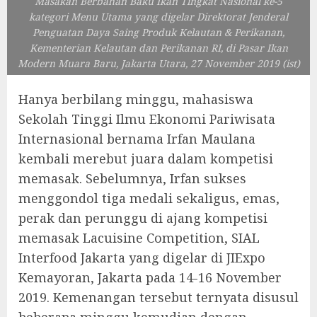
Masakan Berbahan Baku Ikan Tingkat Nasional ke-5
kategori Menu Utama yang digelar Direktorat Jenderal
Penguatan Daya Saing Produk Kelautan & Perikanan,
Kementerian Kelautan dan Perikanan RI, di Pasar Ikan
Modern Muara Baru, Jakarta Utara, 27 November 2019 (ist)
Hanya berbilang minggu, mahasiswa
Sekolah Tinggi Ilmu Ekonomi Pariwisata
Internasional bernama Irfan Maulana
kembali merebut juara dalam kompetisi
memasak. Sebelumnya, Irfan sukses
menggondol tiga medali sekaligus, emas,
perak dan perunggu di ajang kompetisi
memasak Lacuisine Competition, SIAL
Interfood Jakarta yang digelar di JIExpo
Kemayoran, Jakarta pada 14-16 November
2019. Kemenangan tersebut ternyata disusul