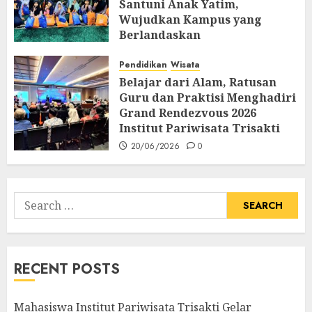
Santuni Anak Yatim,
Wujudkan Kampus yang
Berlandaskan
Profesionalisme dan
Spiritualitas
Pendidikan
Wisata
Belajar dari Alam, Ratusan
26/06/2026
0
Guru dan Praktisi Menghadiri
Grand Rendezvous 2026
Institut Pariwisata Trisakti
20/06/2026
0
Search
for:
RECENT POSTS
Mahasiswa Institut Pariwisata Trisakti Gelar