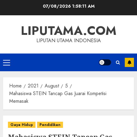
Skip
07/08/2026
1:58:12 AM
to
content
LIPUTAMA.COM
LIPUTAN UTAMA INDONESIA
Primary
Menu
Home
2021
August
5
Mahasiswa STEIN Tancap Gas Juarai Kompetisi
Memasak
Gaya Hidup
Pendidikan
Mahasiswa STEIN Tancap Gas