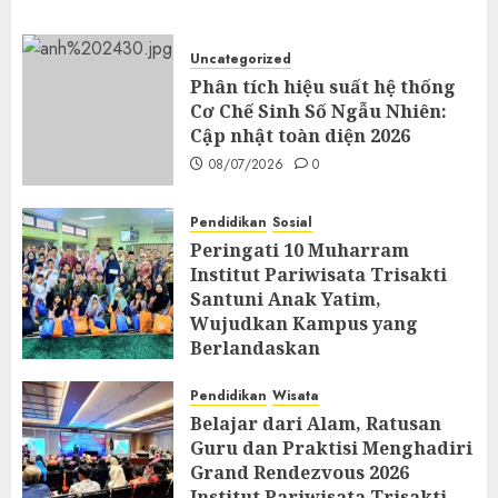
Uncategorized
Phân tích hiệu suất hệ thống
Cơ Chế Sinh Số Ngẫu Nhiên:
Cập nhật toàn diện 2026
08/07/2026
0
Pendidikan
Sosial
Peringati 10 Muharram
Institut Pariwisata Trisakti
Santuni Anak Yatim,
Wujudkan Kampus yang
Berlandaskan
Profesionalisme dan
Spiritualitas
Pendidikan
Wisata
Belajar dari Alam, Ratusan
26/06/2026
0
Guru dan Praktisi Menghadiri
Grand Rendezvous 2026
Institut Pariwisata Trisakti