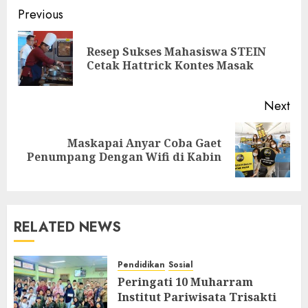
Post
Previous
navigation
Resep Sukses Mahasiswa STEIN
Pre
Cetak Hattrick Kontes Masak
pos
Next
Maskapai Anyar Coba Gaet
Next
Penumpang Dengan Wifi di Kabin
post:
RELATED NEWS
Pendidikan
Sosial
Peringati 10 Muharram
Institut Pariwisata Trisakti