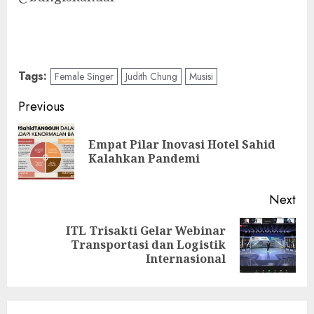
Tags:
Female Singer
Judith Chung
Musisi
Post
Previous
navigation
Empat Pilar Inovasi Hotel Sahid
Pre
Kalahkan Pandemi
pos
Next
ITL Trisakti Gelar Webinar
Next
Transportasi dan Logistik
post:
Internasional