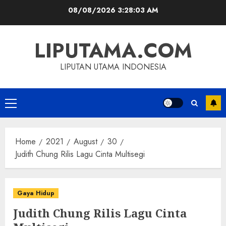
Skip
08/08/2026
3:28:03 AM
to
content
LIPUTAMA.COM
LIPUTAN UTAMA INDONESIA
Primary
Menu
Home
2021
August
30
Judith Chung Rilis Lagu Cinta Multisegi
Gaya Hidup
Judith Chung Rilis Lagu Cinta