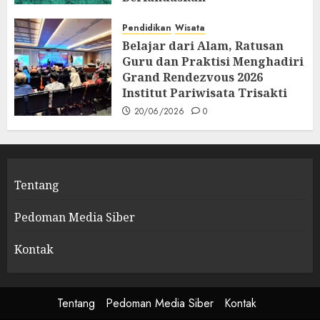
Profesionalisme dan
Spiritualitas
Pendidikan
Wisata
Belajar dari Alam, Ratusan
26/06/2026
0
Guru dan Praktisi Menghadiri
Grand Rendezvous 2026
Institut Pariwisata Trisakti
20/06/2026
0
Tentang
Pedoman Media Siber
Kontak
Tentang
Pedoman Media Siber
Kontak