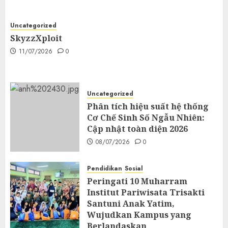
Uncategorized
SkyzzXploit
11/07/2026
0
Uncategorized
Phân tích hiệu suất hệ thống
Cơ Chế Sinh Số Ngẫu Nhiên:
Cập nhật toàn diện 2026
08/07/2026
0
Pendidikan
Sosial
Peringati 10 Muharram
Institut Pariwisata Trisakti
Santuni Anak Yatim,
Wujudkan Kampus yang
Berlandaskan