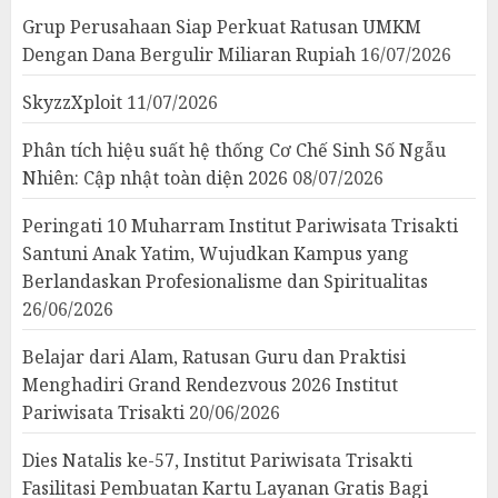
Grup Perusahaan Siap Perkuat Ratusan UMKM
Dengan Dana Bergulir Miliaran Rupiah
16/07/2026
SkyzzXploit
11/07/2026
Phân tích hiệu suất hệ thống Cơ Chế Sinh Số Ngẫu
Nhiên: Cập nhật toàn diện 2026
08/07/2026
Peringati 10 Muharram Institut Pariwisata Trisakti
Santuni Anak Yatim, Wujudkan Kampus yang
Berlandaskan Profesionalisme dan Spiritualitas
26/06/2026
Belajar dari Alam, Ratusan Guru dan Praktisi
Menghadiri Grand Rendezvous 2026 Institut
Pariwisata Trisakti
20/06/2026
Dies Natalis ke-57, Institut Pariwisata Trisakti
Fasilitasi Pembuatan Kartu Layanan Gratis Bagi