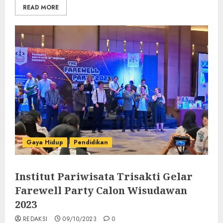
READ MORE
Gaya Hidup
Pendidikan
Institut Pariwisata Trisakti Gelar
Farewell Party Calon Wisudawan
2023
REDAKSI
09/10/2023
0