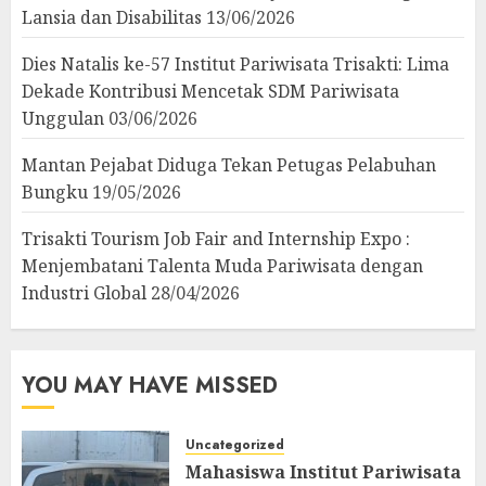
Lansia dan Disabilitas
13/06/2026
Dies Natalis ke-57 Institut Pariwisata Trisakti: Lima
Dekade Kontribusi Mencetak SDM Pariwisata
Unggulan
03/06/2026
Mantan Pejabat Diduga Tekan Petugas Pelabuhan
Bungku
19/05/2026
Trisakti Tourism Job Fair and Internship Expo :
Menjembatani Talenta Muda Pariwisata dengan
Industri Global
28/04/2026
YOU MAY HAVE MISSED
Uncategorized
Mahasiswa Institut Pariwisata