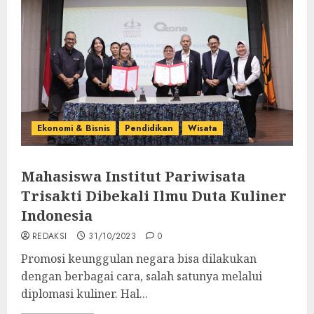
Ekonomi & Bisnis
Pendidikan
Wisata
Mahasiswa Institut Pariwisata
Trisakti Dibekali Ilmu Duta Kuliner
Indonesia
REDAKSI
31/10/2023
0
Promosi keunggulan negara bisa dilakukan
dengan berbagai cara, salah satunya melalui
diplomasi kuliner. Hal...