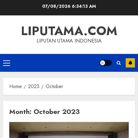
Skip
07/08/2026
6:34:13 AM
to
content
LIPUTAMA.COM
LIPUTAN UTAMA INDONESIA
Primary
Menu
Home
2023
October
Month:
October 2023