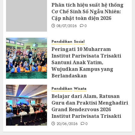
Phân tích hiệu suất hệ thống
Cơ Chế Sinh Số Ngẫu Nhiên:
Cập nhật toàn diện 2026
08/07/2026
0
Pendidikan
Sosial
Peringati 10 Muharram
Institut Pariwisata Trisakti
Santuni Anak Yatim,
Wujudkan Kampus yang
Berlandaskan
Profesionalisme dan
Spiritualitas
Pendidikan
Wisata
Belajar dari Alam, Ratusan
26/06/2026
0
Guru dan Praktisi Menghadiri
Grand Rendezvous 2026
Institut Pariwisata Trisakti
20/06/2026
0