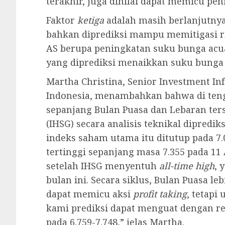
terakhir, juga dinilai dapat memicu pen
Faktor
ketiga
adalah masih berlanjutny
bahkan diprediksi mampu memitigasi ri
AS berupa peningkatan suku bunga acua
yang diprediksi menaikkan suku bunga 
Martha Christina, Senior Investment In
Indonesia, menambahkan bahwa di ten
sepanjang Bulan Puasa dan Lebaran te
(IHSG) secara analisis teknikal dipredi
indeks saham utama itu ditutup pada 7.
tertinggi sepanjang masa 7.355 pada 11 A
setelah IHSG menyentuh
all-time high
, 
bulan ini. Secara siklus, Bulan Puasa le
dapat memicu aksi
profit taking
, tetapi
kami prediksi dapat menguat dengan r
pada 6.759-7.748,” jelas Martha.