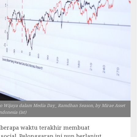
nto Wijaya dalam Media Day_ Ramdhan Season, by Mirae Asset
ndonesia (ist)
beberapa waktu terakhir membuat
cial. Pelonggaran ini pun berlanjut