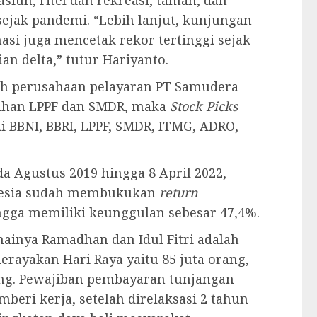
sejak pandemi. “Lebih lanjut, kunjungan
asi juga mencetak rekor tertinggi sejak
an delta,” tutur Hariyanto.
ah perusahaan pelayaran PT Samudera
ahan LPPF dan SMDR, maka
Stock Picks
i BBNI, BBRI, LPPF, SMDR, ITMG, ADRO,
a Agustus 2019 hingga 8 April 2022,
onesia sudah membukukan
return
ingga memiliki keunggulan sebesar 47,4%.
inya Ramadhan dan Idul Fitri adalah
rayakan Hari Raya yaitu 85 juta orang,
rang. Pewajiban pembayaran tunjangan
beri kerja, setelah direlaksasi 2 tahun