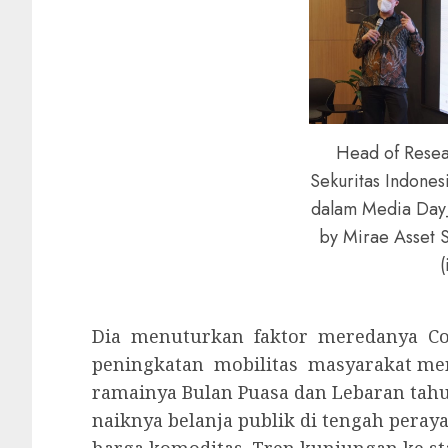
Head of Resea
Sekuritas Indones
dalam Media Day
by Mirae Asset S
(
Dia menuturkan faktor meredanya C
peningkatan mobilitas masyarakat men
ramainya Bulan Puasa dan Lebaran tahun
naiknya belanja publik di tengah peraya
harga komoditas. Tren kunjungan ke sta