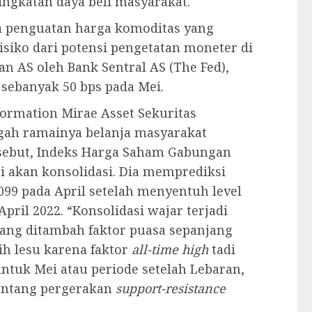
ingkatan daya beli masyarakat.
a penguatan harga komoditas yang
siko dari potensi pengetatan moneter di
n AS oleh Bank Sentral AS (The Fed),
sebanyak 50 bps pada Mei.
formation Mirae Asset Sekuritas
gah ramainya belanja masyarakat
rsebut, Indeks Harga Saham Gabungan
ksi akan konsolidasi. Dia memprediksi
099 pada April setelah menyentuh level
pril 2022. “Konsolidasi wajar terjadi
yang ditambah faktor puasa sepanjang
bih lesu karena faktor
all-time high
tadi
 untuk Mei atau periode setelah Lebaran,
entang pergerakan
support-resistance