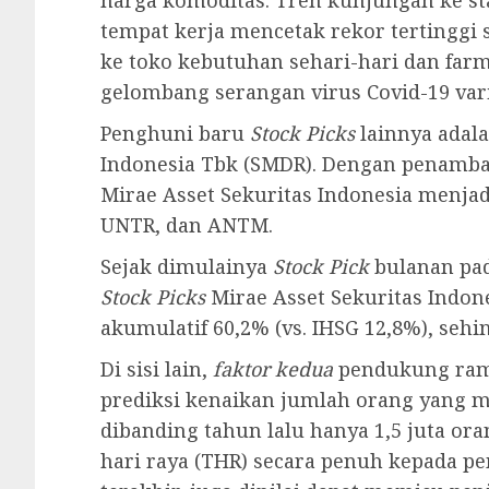
tempat kerja mencetak rekor tertinggi 
ke toko kebutuhan sehari-hari dan farm
gelombang serangan virus Covid-19 vari
Penghuni baru
Stock Picks
lainnya adal
Indonesia Tbk (SMDR). Dengan penamb
Mirae Asset Sekuritas Indonesia menjad
UNTR, dan ANTM.
Sejak dimulainya
Stock Pick
bulanan pad
Stock Picks
Mirae Asset Sekuritas Ind
akumulatif 60,2% (vs. IHSG 12,8%), seh
Di sisi lain,
faktor kedua
pendukung rama
prediksi kenaikan jumlah orang yang me
dibanding tahun lalu hanya 1,5 juta o
hari raya (THR) secara penuh kepada pem