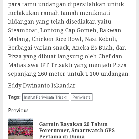
para tamu undangan dipersilahkan untuk
melakukan ramah tamah menikmati
hidangan yang telah disediakan yaitu
Steamboat, Lontong Cap Gomeh, Bakwan
Malang, Chicken Rice Bowl, Nasi Kebuli,
Berbagai varian snack, Aneka Es Buah, dan
Pizza yang dibuat langsung oleh Chef dan
Mahasiswa IPT Trisakti yang menjadi Pizza
sepanjang 260 meter untuk 1.100 undangan.
Eddy Dwinanto Iskandar
Tags:
Institut Pariwisata Trisakti
Pariwisata
Post
Previous
navigation
Garmin Rayakan 20 Tahun
Pre
Forerunner, Smartwatch GPS
pos
Pertama di Dunia