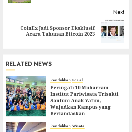
Next
CoinEx Jadi Sponsor Eksklusif
Next
Acara Tahunan Bitcoin 2023
post:
RELATED NEWS
Pendidikan
Sosial
Peringati 10 Muharram
Institut Pariwisata Trisakti
Santuni Anak Yatim,
Wujudkan Kampus yang
Berlandaskan
Profesionalisme dan
Spiritualitas
Pendidikan
Wisata