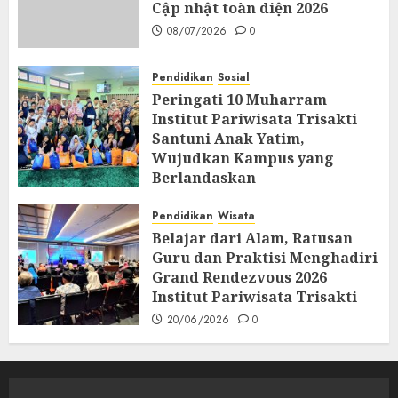
Cập nhật toàn diện 2026
08/07/2026
0
Pendidikan
Sosial
Peringati 10 Muharram
Institut Pariwisata Trisakti
Santuni Anak Yatim,
Wujudkan Kampus yang
Berlandaskan
Profesionalisme dan
Spiritualitas
Pendidikan
Wisata
Belajar dari Alam, Ratusan
26/06/2026
0
Guru dan Praktisi Menghadiri
Grand Rendezvous 2026
Institut Pariwisata Trisakti
20/06/2026
0