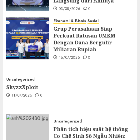
Langsung dari Ahlinya
03/08/2026
0
Ekonomi & Bisnis
Sosial
Grup Perusahaan Siap
Perkuat Ratusan UMKM
Dengan Dana Bergulir
Miliaran Rupiah
16/07/2026
0
Uncategorized
SkyzzXploit
11/07/2026
0
Uncategorized
Phân tích hiệu suất hệ thống
Cơ Chế Sinh Số Ngẫu Nhiên: