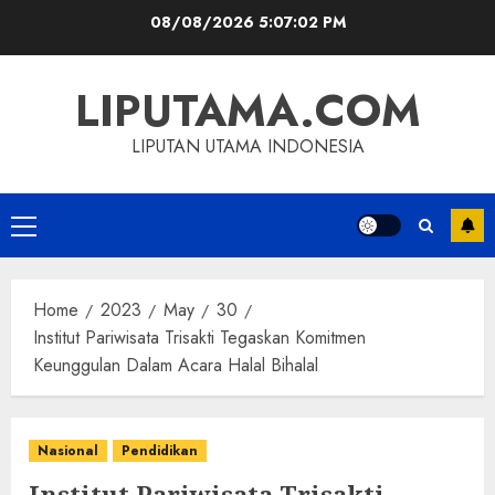
Skip
08/08/2026
5:07:02 PM
to
content
LIPUTAMA.COM
LIPUTAN UTAMA INDONESIA
Primary
Menu
Home
2023
May
30
Institut Pariwisata Trisakti Tegaskan Komitmen
Keunggulan Dalam Acara Halal Bihalal
Nasional
Pendidikan
Institut Pariwisata Trisakti