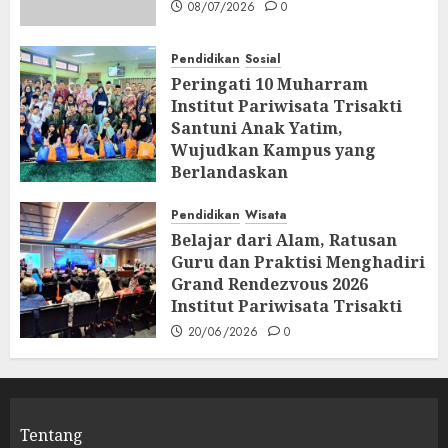
08/07/2026
0
Pendidikan
Sosial
Peringati 10 Muharram
Institut Pariwisata Trisakti
Santuni Anak Yatim,
Wujudkan Kampus yang
Berlandaskan
Profesionalisme dan
Spiritualitas
Pendidikan
Wisata
Belajar dari Alam, Ratusan
26/06/2026
0
Guru dan Praktisi Menghadiri
Grand Rendezvous 2026
Institut Pariwisata Trisakti
20/06/2026
0
Tentang