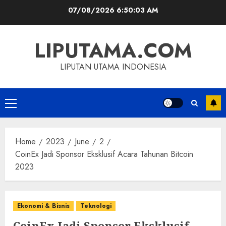
Skip
07/08/2026
6:50:03 AM
to
content
LIPUTAMA.COM
LIPUTAN UTAMA INDONESIA
Primary
Menu
Home
2023
June
2
CoinEx Jadi Sponsor Eksklusif Acara Tahunan Bitcoin
2023
Ekonomi & Bisnis
Teknologi
CoinEx Jadi Sponsor Eksklusif