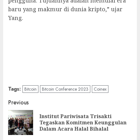
pengguna. Tujuannya adalah memulai era
baru yang makmur di dunia kripto,” ujar
Yang.
Tags:
Bitcoin
Bitcoin Conference 2023
Coinex
Post
Previous
navigation
Institut Pariwisata Trisakti
Pre
Tegaskan Komitmen Keunggulan
pos
Dalam Acara Halal Bihalal