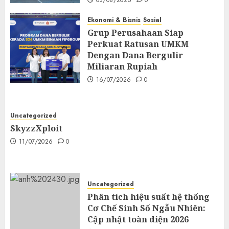
03/08/2026
0
Ekonomi & Bisnis
Sosial
Grup Perusahaan Siap
Perkuat Ratusan UMKM
Dengan Dana Bergulir
Miliaran Rupiah
16/07/2026
0
Uncategorized
SkyzzXploit
11/07/2026
0
Uncategorized
Phân tích hiệu suất hệ thống
Cơ Chế Sinh Số Ngẫu Nhiên:
Cập nhật toàn diện 2026