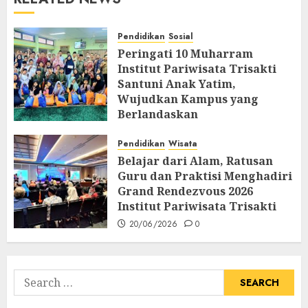
Pendidikan
Sosial
Peringati 10 Muharram
Institut Pariwisata Trisakti
Santuni Anak Yatim,
Wujudkan Kampus yang
Berlandaskan
Profesionalisme dan
Spiritualitas
Pendidikan
Wisata
Belajar dari Alam, Ratusan
26/06/2026
0
Guru dan Praktisi Menghadiri
Grand Rendezvous 2026
Institut Pariwisata Trisakti
20/06/2026
0
Search
for: