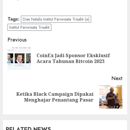
Tags:
Dies Natalis Institut Pariwisata Trisakti (is)
Institut Pariwisata Trisakti
Post
Previous
navigation
CoinEx Jadi Sponsor Eksklusif
Pre
Acara Tahunan Bitcoin 2023
pos
Next
Ketika Black Campaign Dipakai
Next
Menghajar Penantang Pasar
post:
RELATED NEWS