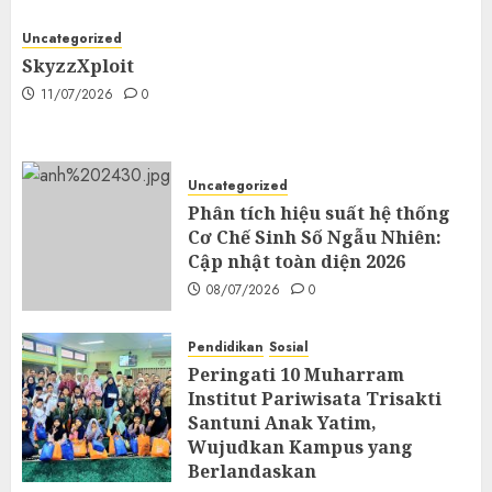
Uncategorized
SkyzzXploit
11/07/2026
0
Uncategorized
Phân tích hiệu suất hệ thống
Cơ Chế Sinh Số Ngẫu Nhiên:
Cập nhật toàn diện 2026
08/07/2026
0
Pendidikan
Sosial
Peringati 10 Muharram
Institut Pariwisata Trisakti
Santuni Anak Yatim,
Wujudkan Kampus yang
Berlandaskan