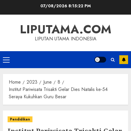
Skip
07/08/2026
8:15:22 PM
to
content
LIPUTAMA.COM
LIPUTAN UTAMA INDONESIA
Primary
Menu
Home
2023
June
8
Institut Pariwisata Trisakti Gelar Dies Natalis ke-54
Seraya Kukuhkan Guru Besar
Pendidikan
Institut Pariwisata Trisakti Gelar