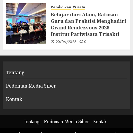
Profesionalisme dan
Spiritualitas
Pendidikan
Wisata
Belajar dari Alam, Ratusan
26/06/2026
0
Guru dan Praktisi Menghadiri
Grand Rendezvous 2026
Institut Pariwisata Trisakti
20/06/2026
0
Tentang
Pedoman Media Siber
Kontak
Tentang
Pedoman Media Siber
Kontak