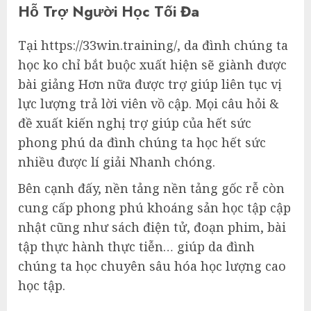
Hỗ Trợ Người Học Tối Đa
Tại https://33win.training/, da đình chúng ta
học ko chỉ bắt buộc xuất hiện sẽ giành được
bài giảng Hơn nữa được trợ giúp liên tục vị
lực lượng trả lời viên vồ cập. Mọi câu hỏi &
đề xuất kiến nghị trợ giúp của hết sức
phong phú da đình chúng ta học hết sức
nhiều được lí giải Nhanh chóng.
Bên cạnh đấy, nền tảng nền tảng gốc rễ còn
cung cấp phong phú khoáng sản học tập cập
nhật cũng như sách điện tử, đoạn phim, bài
tập thực hành thực tiễn… giúp da đình
chúng ta học chuyên sâu hóa học lượng cao
học tập.