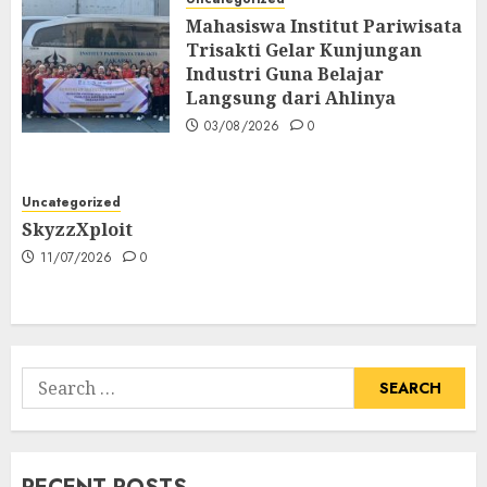
Mahasiswa Institut Pariwisata
Trisakti Gelar Kunjungan
Industri Guna Belajar
Langsung dari Ahlinya
03/08/2026
0
Uncategorized
SkyzzXploit
11/07/2026
0
Search
for: