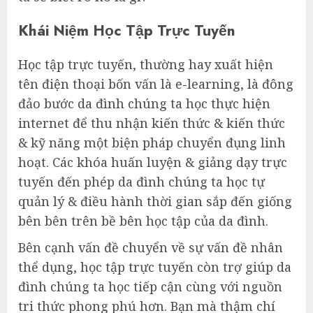
Khái Niệm Học Tập Trực Tuyến
Học tập trực tuyến, thường hay xuất hiện
tên điện thoại bốn vấn là e-learning, là đông
đảo bước da đình chúng ta học thực hiện
internet để thu nhận kiến thức & kiến thức
& kỹ năng một biện pháp chuyển đụng linh
hoạt. Các khóa huấn luyện & giảng dạy trực
tuyến đến phép da đình chúng ta học tự
quản lý & điều hành thời gian sắp đến giống
bên bên trên bề bên học tập của da đình.
Bên cạnh vấn đề chuyển về sự vấn đề nhân
thể dụng, học tập trực tuyến còn trợ giúp da
đình chúng ta học tiếp cận cùng với nguồn
tri thức phong phú hơn. Bạn mà thậm chí