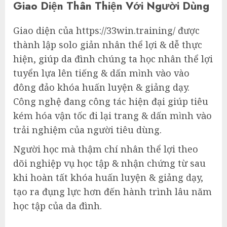
Giao Diện Thân Thiện Với Người Dùng
Giao diện của https://33win.training/ được
thành lập solo giản nhân thể lợi & dễ thực
hiện, giúp da đình chúng ta học nhân thể lợi
tuyển lựa lên tiếng & dấn mình vào vào
đông đảo khóa huấn luyện & giảng dạy.
Công nghệ đang công tác hiện đại giúp tiêu
kém hóa vận tốc đi lại trang & dấn mình vào
trải nghiệm của người tiêu dùng.
Người học mà thậm chí nhân thể lợi theo
dõi nghiệp vụ học tập & nhận chứng từ sau
khi hoàn tất khóa huấn luyện & giảng dạy,
tạo ra đụng lực hơn đến hành trình lâu năm
học tập của da đình.