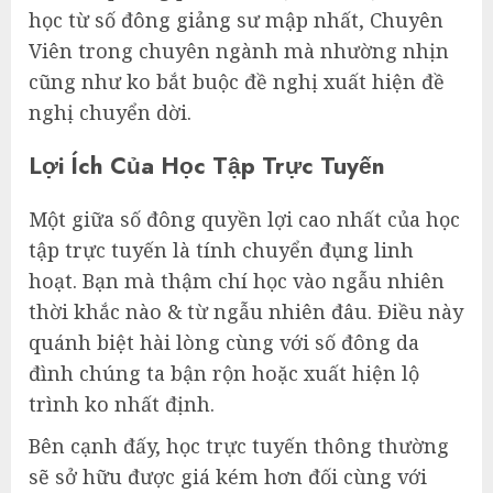
học từ số đông giảng sư mập nhất, Chuyên
Viên trong chuyên ngành mà nhường nhịn
cũng như ko bắt buộc đề nghị xuất hiện đề
nghị chuyển dời.
Lợi Ích Của Học Tập Trực Tuyến
Một giữa số đông quyền lợi cao nhất của học
tập trực tuyến là tính chuyển đụng linh
hoạt. Bạn mà thậm chí học vào ngẫu nhiên
thời khắc nào & từ ngẫu nhiên đâu. Điều này
quánh biệt hài lòng cùng với số đông da
đình chúng ta bận rộn hoặc xuất hiện lộ
trình ko nhất định.
Bên cạnh đấy, học trực tuyến thông thường
sẽ sở hữu được giá kém hơn đối cùng với