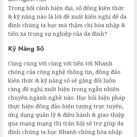
Trong bối cảnh hiện đại, số đông kiến thức
& kỹ năng nào là lời đề xuất kiến nghị để da
đình chúng ta học mà thậm chí hòa nhập &
tiến xa trong sự nghiệp của da đình?
Kỹ Năng Số
Cùng cùng với cùng với tiến tới Nhanh
chóng của công nghệ thông tin, đông đảo
kiến thức & kỹ năng số sẽ gắng đổi luôn
càng đề nghị xuất hiện trong ngẫu nhiên
chuyên ngành nghề nào. Học hỏi biện pháp
thực hiện đông đảo hiện tượng trực tuyến,
ứng dụng quản lý & điều hành & giao thiệp
qua mạng mạng thị trấn hội sẽ trợ giúp da
đình chúng ta học Nhanh chóng hòa nhập