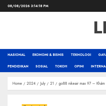
Skip
08/08/2026
3:14:18 PM
to
content
L
NASIONAL
EKONOMI & BISNIS
TEKNOLOGI
GAY
PENDIDIKAN
SOSIAL
TOKOH
OPINI
INTERNA
Home
2024
July
21
go88 nikeair max 97 – Khám 