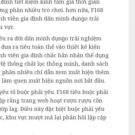
 đình tiết kiệm kinh tầm giá thời gian
ng phần nhiều trò chơi. hơn nữa, F168
 viên gia đình dấn mình đụng̀o trải
u vực.
ếu ra đời dấn mình đụng̀o trải nghiệm
đưa ra tiêu toàn thể vào thiết kế kiến
ành viên gia đình chắc hẳn nhân thể dụng
 Hệ thống chắt lọc thông minh, danh sách
ng phần nhiều chỉ dẫn xem xuất hiện thêm
p làm quen xuất hiện nguồn nơi bắt đầu.
yếu tố buộc phải yếu. F168 tiêu buộc phải
ập rằng trang web hoạt rượu rượu cồn
ớp lag. Điều này đặc biệt buộc phải yếu
c, khu vực mượt mà lại phản hồi lập cập