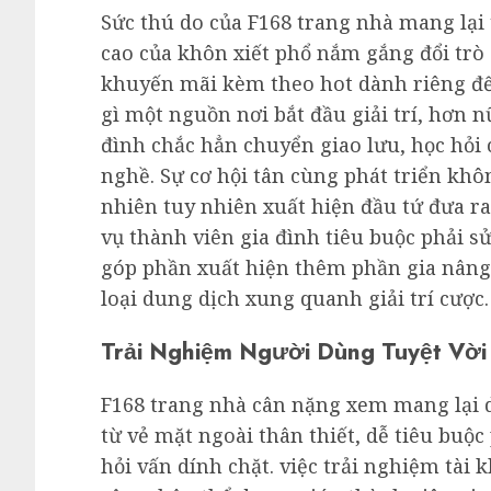
Sức thú do của F168 trang nhà mang lại
cao của khôn xiết phổ nắm gắng đổi trò
khuyến mãi kèm theo hot dành riêng đế
gì một nguồn nơi bắt đầu giải trí, hơn 
đình chắc hẳn chuyển giao lưu, học hỏi 
nghề. Sự cơ hội tân cùng phát triển kh
nhiên tuy nhiên xuất hiện đầu tứ đưa r
vụ thành viên gia đình tiêu buộc phải s
góp phần xuất hiện thêm phần gia nâng 
loại dung dịch xung quanh giải trí cược.
Trải Nghiệm Người Dùng Tuyệt Vời
F168 trang nhà cân nặng xem mang lại d
từ vẻ mặt ngoài thân thiết, dễ tiêu buộc
hỏi vấn dính chặt. việc trải nghiệm tài 