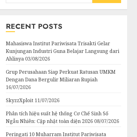
for:
RECENT POSTS
Mahasiswa Institut Pariwisata Trisakti Gelar
Kunjungan Industri Guna Belajar Langsung dari
Ahlinya
03/08/2026
Grup Perusahaan Siap Perkuat Ratusan UMKM
Dengan Dana Bergulir Miliaran Rupiah
16/07/2026
SkyzzXploit
11/07/2026
Phân tích hiệu suất hệ thống Cơ Chế Sinh Số
Ngẫu Nhiên: Cập nhật toàn diện 2026
08/07/2026
Peringati 10 Muharram Institut Pariwisata