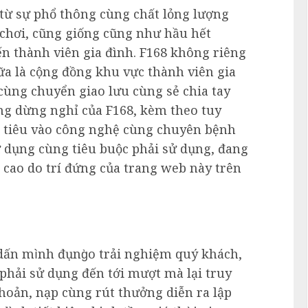
 từ sự phổ thông cùng chất lỏng lượng
 chơi, cũng giống cũng như hầu hết
n thành viên gia đình. F168 không riêng
nữa là cộng đồng khu vực thành viên gia
cùng chuyển giao lưu cùng sẻ chia tay
ông dừng nghỉ của F168, kèm theo tuy
a tiêu vào công nghệ cùng chuyên bệnh
ử dụng cùng tiêu buộc phải sử dụng, đang
cao do trí đứng của trang web này trên
ấn mình đụng̀o trải nghiệm quý khách,
 phải sử dụng đến tới mượt mà lại truy
khoản, nạp cùng rút thưởng diễn ra lập