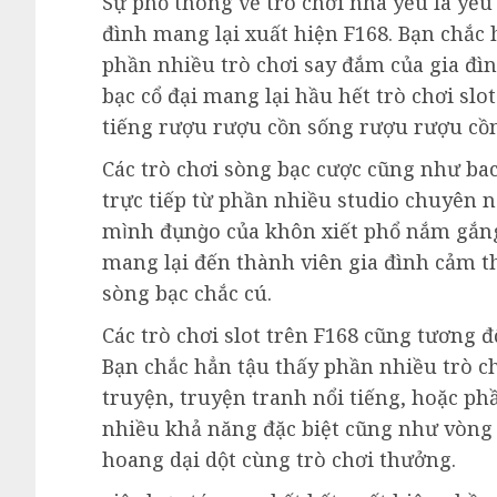
Sự phổ thông về trò chơi nhà yếu là yếu
đình mang lại xuất hiện F168. Bạn chắc 
phần nhiều trò chơi say đắm của gia đìn
bạc cổ đại mang lại hầu hết trò chơi slo
tiếng rượu rượu cồn sống rượu rượu cồn
Các trò chơi sòng bạc cược cũng như bac
trực tiếp từ phần nhiều studio chuyên n
mình đụng̀o của khôn xiết phổ nắm gắng
mang lại đến thành viên gia đình cảm t
sòng bạc chắc cú.
Các trò chơi slot trên F168 cũng tương 
Bạn chắc hẳn tậu thấy phần nhiều trò c
truyện, truyện tranh nổi tiếng, hoặc ph
nhiều khả năng đặc biệt cũng như vòng 
hoang dại dột cùng trò chơi thưởng.