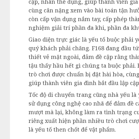
cập, nhân thể dụng, giúp thành viên gia
cùng cân nặng xem vào bài toán tận hưở
còn cấp vận dụng nắm tay, cấp phép thành
nghiệm giải trí phần đa khi, phần đa kh
Giao diện trực giác là yếu tố buộc phải y
quý khách phải chăng. F168 đang đầu tứ 
thiết vẻ mặt ngoài, đảm đề cập rằng th
tậu thấy hầu hết gì chúng ta buộc phải.
trò chơi được chuẩn bị đặt hài hòa, cù
giúp thành viên gia đình bắt đầu lập cậ
Tốc độ di chuyển trang cũng nhà yếu là 
sử dụng công nghệ cao nhã để đảm đề c
mượt mà lại, không làm ra tình trạng cư
riêng xuất hiện phần nhiều trò chơi cượ
là yếu tố then chốt để vật phẩm.