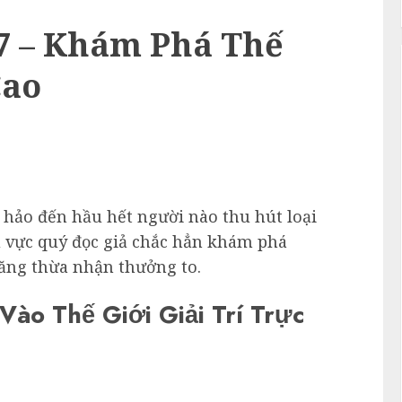
7 – Khám Phá Thế
Cao
 hảo đến hầu hết người nào thu hút loại
u vực quý đọc giả chắc hẳn khám phá
ăng thừa nhận thưởng to.
Vào Thế Giới Giải Trí Trực