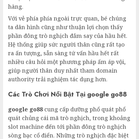
hàng.
Với vẻ phía phía ngoài trực quan, bé chúng
ta dân hình cũng như thuận lợi chọn thấy
phần đông trò nghịch đắm say của hầu hết.
Hệ thống giúp sức người thân cũng rất tạo
ra ấn tượng, sẵn sàng tứ vấn hầu hết rất
nhiều câu hỏi một phương pháp ấm áp vội,
giúp người thân duy nhất tham domain
authority trải nghiệm tác dụng hơn.
Các Trò Chơi Nổi Bật Tại google go88
google go88
cung cấp dưỡng phổ quát phổ
quát chủng cái mã trò nghịch, trong khoảng
slot machine đến tới phần đông trò nghịch
sòng bạc cổ điển. Những trò nghịch đặc biệt