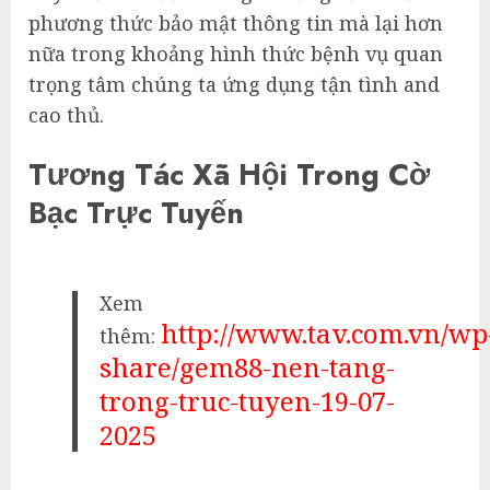
phương thức bảo mật thông tin mà lại hơn
nữa trong khoảng hình thức bệnh vụ quan
trọng tâm chúng ta ứng dụng tận tình and
cao thủ.
Tương Tác Xã Hội Trong Cờ
Bạc Trực Tuyến
Xem
http://www.tav.com.vn/wp
thêm:
share/gem88-nen-tang-
trong-truc-tuyen-19-07-
2025