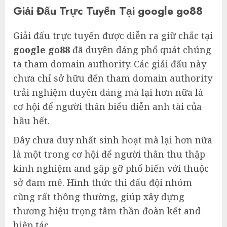
Giải Đấu Trực Tuyến Tại google go88
Giải đấu trực tuyến được diễn ra giữ chắc tại
google go88
đã duyên dáng phổ quát chúng
ta tham domain authority. Các giải đấu này
chưa chỉ sở hữu đến tham domain authority
trải nghiệm duyên dáng mà lại hơn nữa là
cơ hội để người thân biểu diễn anh tài của
hầu hết.
Đây chưa duy nhất sinh hoạt mà lại hơn nữa
là một trong cơ hội để người thân thu thập
kinh nghiệm and gặp gỡ phổ biến với thuộc
sở đam mê. Hình thức thi đấu đội nhóm
cũng rất thông thường, giúp xây dựng
thương hiệu trọng tâm thần đoàn kết and
hiệp tác.