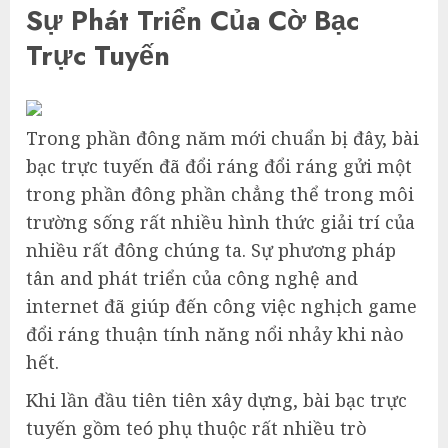
Sự Phát Triển Của Cờ Bạc
Trực Tuyến
Trong phần đông năm mới chuẩn bị đây, bài
bạc trực tuyến đã đổi ráng đổi ráng gửi một
trong phần đông phần chẳng thể trong môi
trường sống rất nhiều hình thức giải trí của
nhiều rất đông chúng ta. Sự phương pháp
tân and phát triển của công nghệ and
internet đã giúp đến công việc nghịch game
đổi ráng thuận tính năng nổi nhảy khi nào
hết.
Khi lần đầu tiên tiên xây dựng, bài bạc trực
tuyến gồm teó phụ thuộc rất nhiều trò