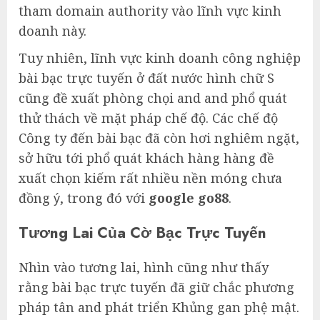
tham domain authority vào lĩnh vực kinh
doanh này.
Tuy nhiên, lĩnh vực kinh doanh công nghiệp
bài bạc trực tuyến ở đất nước hình chữ S
cũng đề xuất phòng chọi and and phổ quát
thử thách về mặt pháp chế độ. Các chế độ
Công ty đến bài bạc đã còn hơi nghiêm ngặt,
sở hữu tới phổ quát khách hàng hàng đề
xuất chọn kiếm rất nhiều nền móng chưa
đồng ý, trong đó với
google go88
.
Tương Lai Của Cờ Bạc Trực Tuyến
Nhìn vào tương lai, hình cũng như thấy
rằng bài bạc trực tuyến đã giữ chắc phương
pháp tân and phát triển Khủng gan phệ mật.