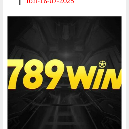
lon-18-07-2025