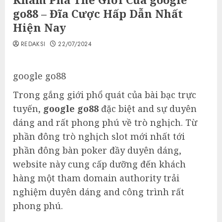
go88 – Đĩa Cược Hấp Dẫn Nhất
Hiện Nay
REDAKSI
22/07/2024
google go88
Trong gắng giới phổ quát của bài bạc trực
tuyến,
google go88
đặc biệt and sự duyên
dáng and rất phong phú về trò nghịch. Từ
phần đông trò nghịch slot mới nhất tới
phần đông bàn poker đầy duyên dáng,
website này cung cấp dưỡng đến khách
hàng một tham domain authority trải
nghiệm duyên dáng and công trình rất
phong phú.