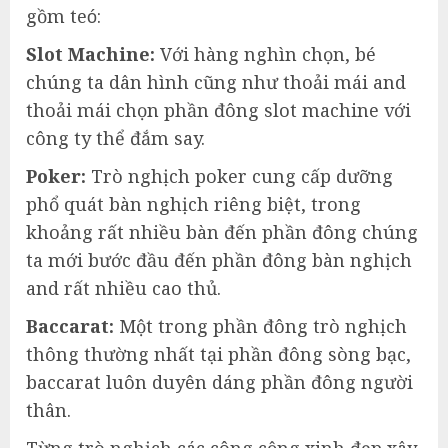
gồm teó:
Slot Machine:
Với hàng nghìn chọn, bé
chúng ta dân hình cũng như thoải mái and
thoải mái chọn phần đông slot machine với
công ty thể đắm say.
Poker:
Trò nghịch poker cung cấp dưỡng
phổ quát bàn nghịch riêng biệt, trong
khoảng rất nhiều bàn đến phần đông chúng
ta mới bước đầu đến phần đông bàn nghịch
and rất nhiều cao thủ.
Baccarat:
Một trong phần đông trò nghịch
thông thường nhất tại phần đông sòng bạc,
baccarat luôn duyên dáng phần đông người
thân.