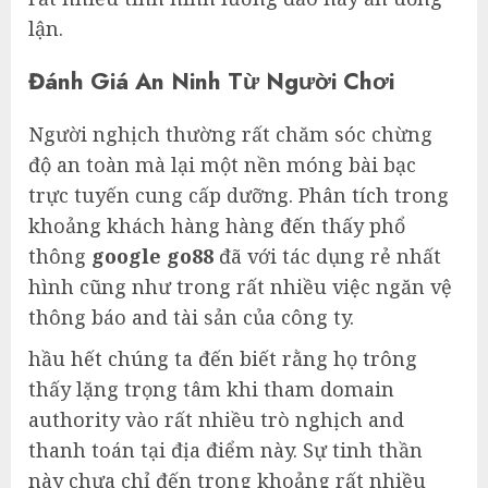
lận.
Đánh Giá An Ninh Từ Người Chơi
Người nghịch thường rất chăm sóc chừng
độ an toàn mà lại một nền móng bài bạc
trực tuyến cung cấp dưỡng. Phân tích trong
khoảng khách hàng hàng đến thấy phổ
thông
google go88
đã với tác dụng rẻ nhất
hình cũng như trong rất nhiều việc ngăn vệ
thông báo and tài sản của công ty.
hầu hết chúng ta đến biết rằng họ trông
thấy lặng trọng tâm khi tham domain
authority vào rất nhiều trò nghịch and
thanh toán tại địa điểm này. Sự tinh thần
này chưa chỉ đến trong khoảng rất nhiều