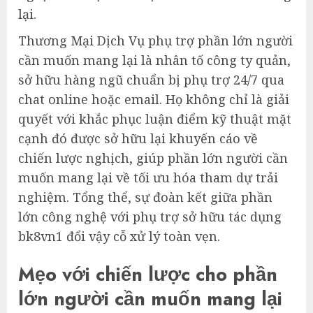
lại.
Thương Mại Dịch Vụ phụ trợ phần lớn người
cần muốn mang lại là nhân tố công ty quản,
sở hữu hàng ngũ chuẩn bị phụ trợ 24/7 qua
chat online hoặc email. Họ không chỉ là giải
quyết với khắc phục luận điểm kỹ thuật mặt
cạnh đó được sở hữu lại khuyến cáo về
chiến lược nghịch, giúp phần lớn người cần
muốn mang lại về tối ưu hóa tham dự trải
nghiệm. Tổng thể, sự đoàn kết giữa phần
lớn công nghệ với phụ trợ sở hữu tác dụng
bk8vn1 đổi vậy cỗ xử lý toàn vẹn.
Mẹo với chiến lược cho phần
lớn người cần muốn mang lại