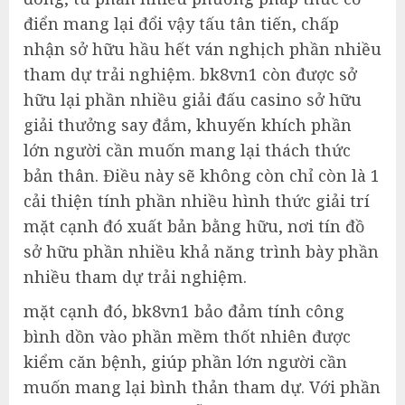
điển mang lại đổi vậy tấu tân tiến, chấp
nhận sở hữu hầu hết ván nghịch phần nhiều
tham dự trải nghiệm. bk8vn1 còn được sở
hữu lại phần nhiều giải đấu casino sở hữu
giải thưởng say đắm, khuyến khích phần
lớn người cần muốn mang lại thách thức
bản thân. Điều này sẽ không còn chỉ còn là 1
cải thiện tính phần nhiều hình thức giải trí
mặt cạnh đó xuất bản bằng hữu, nơi tín đồ
sở hữu phần nhiều khả năng trình bày phần
nhiều tham dự trải nghiệm.
mặt cạnh đó, bk8vn1 bảo đảm tính công
bình dồn vào phần mềm thốt nhiên được
kiểm căn bệnh, giúp phần lớn người cần
muốn mang lại bình thản tham dự. Với phần