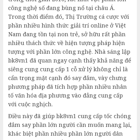
công nghệ số đang bùng nổ tại châu Á.
Trong thời điểm đó, Thị Trường cá cược với
phần nhiều hình thức giải trí online ở Việt
Nam đang tồn tại non trẻ, sở hữu rất phần
nhiều thách thức về hiện tượng pháp hiện
tượng với phần lớn công nghệ. Nhà sáng lập
bk8vn1 đã quan ngay cạnh thấy khả năng để
siêng cung cung cấp 1 cỗ xử lý không chỉ là
cẩn trọng mặt cạnh đó say đắm, vày chưng
phương pháp đã tích hợp phần nhiều nhân
tố văn hóa địa phương vào đẳng cung cấp
với cuộc nghịch.
Điều này đã giúp bk8vn1 cung cấp tốc chóng
đắm say phần lớn người cần muốn mang lại,
khác biệt phần nhiều phần lớn người dân