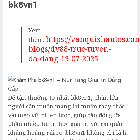
bk8vn1
Xem
https://vanquishautos.co
thêm:
blogs/dv88-truc-tuyen-
da-dang-19-07-2025
Để tận thưởng to nhất bk8vn1, phần lớn
người cần muốn mang lại muốn thay chắc 1
vài mẹo với chiến lược, giúp cân đối giữa
phần nhiều hình thức giải trí với cai quản
khủng hoảng rủi ro. bk8vn1 không chỉ là là