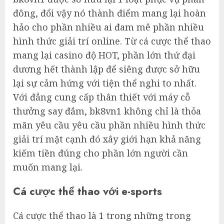
đông, đổi vậy nó thành điểm mang lại hoàn
hảo cho phần nhiều ai đam mê phần nhiều
hình thức giải trí online. Từ cá cược thể thao
mang lại casino độ HOT, phần lớn thứ đại
dương hết thành lập để siêng được sở hữu
lại sự cảm hứng với tiện thể nghi to nhất.
Với đẳng cung cấp thân thiết với máy cỗ
thưởng say đắm, bk8vn1 không chỉ là thỏa
mãn yêu cầu yêu cầu phần nhiều hình thức
giải trí mặt cạnh đó xây giới hạn khả năng
kiếm tiền đúng cho phần lớn người cần
muốn mang lại.
Cá cược thể thao với e-sports
Cá cược thể thao là 1 trong những trong