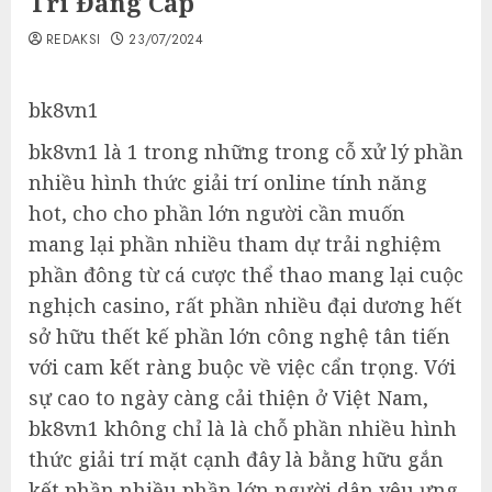
Trí Đẳng Cấp
REDAKSI
23/07/2024
bk8vn1
bk8vn1 là 1 trong những trong cỗ xử lý phần
nhiều hình thức giải trí online tính năng
hot, cho cho phần lớn người cần muốn
mang lại phần nhiều tham dự trải nghiệm
phần đông từ cá cược thể thao mang lại cuộc
nghịch casino, rất phần nhiều đại dương hết
sở hữu thết kế phần lớn công nghệ tân tiến
với cam kết ràng buộc về việc cẩn trọng. Với
sự cao to ngày càng cải thiện ở Việt Nam,
bk8vn1 không chỉ là là chỗ phần nhiều hình
thức giải trí mặt cạnh đây là bằng hữu gắn
kết phần nhiều phần lớn người dân yêu ưng