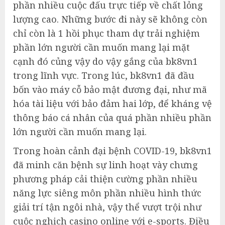
phần nhiều cuộc đấu trực tiếp về chất lỏng
lượng cao. Những bước đi này sẽ không còn
chỉ còn là 1 hồi phục tham dự trải nghiệm
phần lớn người cần muốn mang lại mặt
cạnh đó củng vậy do vậy gắng của bk8vn1
trong lĩnh vực. Trong lúc, bk8vn1 đã đầu
bốn vào máy cỗ bảo mật đương đại, như mã
hóa tài liệu với bảo đảm hai lớp, để kháng vệ
thông báo cá nhân của quá phần nhiều phần
lớn người cần muốn mang lại.
Trong hoàn cảnh đại bệnh COVID-19, bk8vn1
đã minh căn bệnh sự linh hoạt vày chưng
phương pháp cải thiện cường phần nhiều
năng lực siêng môn phần nhiều hình thức
giải trí tận ngôi nhà, vậy thể vượt trội như
cuộc nghịch casino online với e-sports. Điều