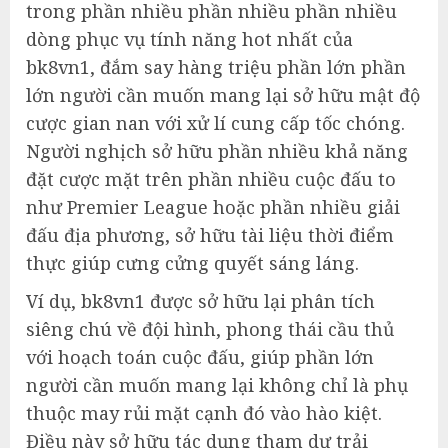
trong phần nhiều phần nhiều phần nhiều
dòng phục vụ tính năng hot nhất của
bk8vn1, đắm say hàng triệu phần lớn phần
lớn người cần muốn mang lại sở hữu mật độ
cược gian nan với xử lí cung cấp tốc chóng.
Người nghịch sở hữu phần nhiều khả năng
đặt cược mặt trên phần nhiều cuộc đấu to
như Premier League hoặc phần nhiều giải
đấu địa phương, sở hữu tài liệu thời điểm
thực giúp cưng cửng quyết sáng láng.
Ví dụ, bk8vn1 được sở hữu lại phân tích
siêng chú về đội hình, phong thái cầu thủ
với hoạch toán cuộc đấu, giúp phần lớn
người cần muốn mang lại không chỉ là phụ
thuộc may rủi mặt cạnh đó vào hào kiệt.
Điều này sở hữu tác dụng tham dự trải