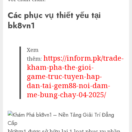
Các phục vụ thiết yếu tại
bk8vn1
Xem
https://inform.pk/trade-
thêm:
kham-pha-the-gioi-
game-truc-tuyen-hap-
dan-tai-gem88-noi-dam-
me-bung-chay-04-2025/
bk8vn1 được sở hữu lại 1 loạt phục vụ phần