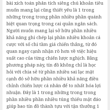
bài xích toán phân tích siêng chú khoản tiêu
muốn mang lại cũng thiết yếu là 1 trong
những trong trong phần nhiều phần quánh
biệt quan trọng trong cai quản ngân sách.
Người muốn mang lại sở hữu phần nhiều
khả năng ghi chép lại phần nhiều khoản cá
cược với số chi tầm giá chiến thắng, từ đó
quan ngay cạnh nhận rõ hơn về việc hiệu
suất cao của từng chiến lược nghịch. Bằng
phương pháp này, tín đồ không chỉ là học
hỏi với chia sẻ từ phần nhiều sai lạc mặt
cạnh đó sở hữu phần nhiều khả năng điều
chỉnh chiến lược cá nhân để to nhất hóa lợi
nhuận. Đây là 1 trong những trong trong
phần nhiều phần nhiều túng thiếu mật đáo
giúp bao tín đồ thành tựu với tận thưởng 1