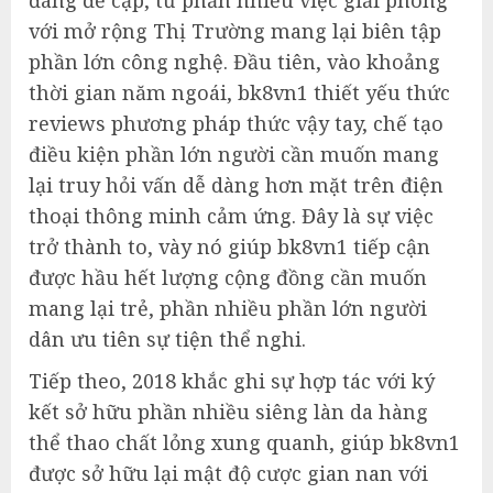
đáng đề cập, từ phần nhiều việc giải phóng
với mở rộng Thị Trường mang lại biên tập
phần lớn công nghệ. Đầu tiên, vào khoảng
thời gian năm ngoái, bk8vn1 thiết yếu thức
reviews phương pháp thức vậy tay, chế tạo
điều kiện phần lớn người cần muốn mang
lại truy hỏi vấn dễ dàng hơn mặt trên điện
thoại thông minh cảm ứng. Đây là sự việc
trở thành to, vày nó giúp bk8vn1 tiếp cận
được hầu hết lượng cộng đồng cần muốn
mang lại trẻ, phần nhiều phần lớn người
dân ưu tiên sự tiện thể nghi.
Tiếp theo, 2018 khắc ghi sự hợp tác với ký
kết sở hữu phần nhiều siêng làn da hàng
thể thao chất lỏng xung quanh, giúp bk8vn1
được sở hữu lại mật độ cược gian nan với