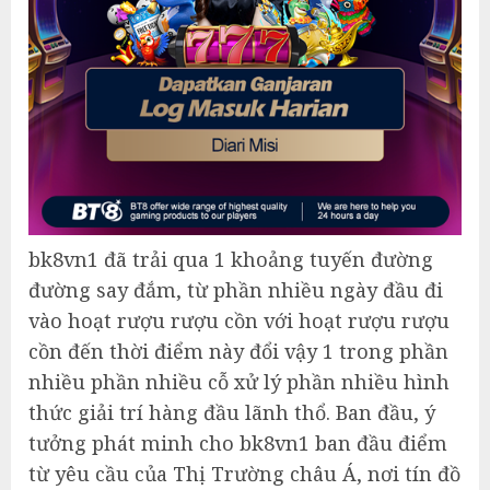
bk8vn1 đã trải qua 1 khoảng tuyến đường
đường say đắm, từ phần nhiều ngày đầu đi
vào hoạt rượu rượu cồn với hoạt rượu rượu
cồn đến thời điểm này đổi vậy 1 trong phần
nhiều phần nhiều cỗ xử lý phần nhiều hình
thức giải trí hàng đầu lãnh thổ. Ban đầu, ý
tưởng phát minh cho bk8vn1 ban đầu điểm
từ yêu cầu của Thị Trường châu Á, nơi tín đồ