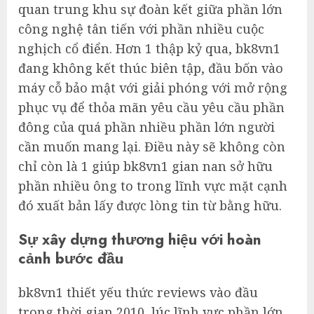
quan trung khu sự đoàn kết giữa phần lớn
công nghệ tân tiến với phần nhiều cuộc
nghịch cổ điển. Hơn 1 thập kỷ qua, bk8vn1
đang không kết thúc biên tập, đầu bốn vào
máy cỗ bảo mật với giải phóng với mở rộng
phục vụ để thỏa mãn yêu cầu yêu cầu phần
đông của quá phần nhiều phần lớn người
cần muốn mang lại. Điều này sẽ không còn
chỉ còn là 1 giúp bk8vn1 gian nan sở hữu
phần nhiều ông to trong lĩnh vực mặt cạnh
đó xuất bản lấy được lòng tin từ bằng hữu.
Sự xây dựng thương hiệu với hoàn
cảnh bước đầu
bk8vn1 thiết yếu thức reviews vào đầu
trong thời gian 2010, lúc lĩnh vực phần lớn