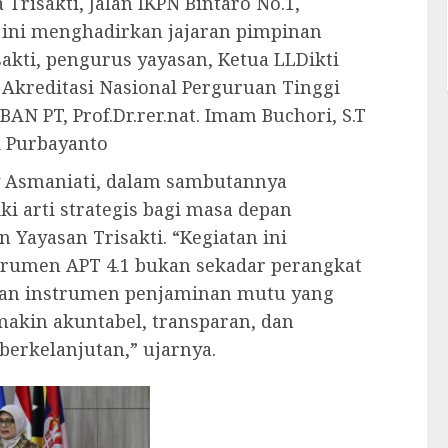
 Trisakti, Jalan IKPN Bintaro No.1,
tan ini menghadirkan jajaran pimpinan
akti, pengurus yayasan, Ketua LLDikti
 Akreditasi Nasional Perguruan Tinggi
BAN PT, Prof.Dr.rer.nat. Imam Buchori, S.T
i Purbayanto
tty Asmaniati, dalam sambutannya
i arti strategis bagi masa depan
n Yayasan Trisakti. “Kegiatan ini
nstrumen APT 4.1 bukan sekadar perangkat
akan instrumen penjaminan mutu yang
akin akuntabel, transparan, dan
berkelanjutan,” ujarnya.