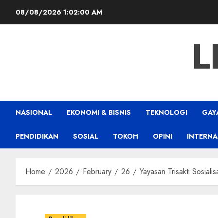
Skip
08/08/2026
1:02:01 AM
to
content
L
NASIONAL
EKONOMI & BISNIS
TEKNOLOGI
GAY
PENDIDIKAN
SOSIAL
TOKOH
OPINI
INTERNA
Home
2026
February
26
Yayasan Trisakti Sosiali